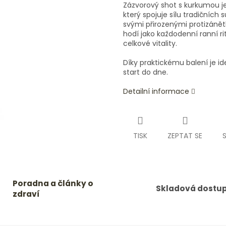
Zázvorový shot s kurkumou je
který spojuje sílu tradičníc
svými přirozenými protizánět
hodí jako každodenní ranní ri
celkové vitality.
Díky praktickému balení je id
start do dne.
Detailní informace
TISK
ZEPTAT SE
Poradna a články o
Skladová dostu
zdraví