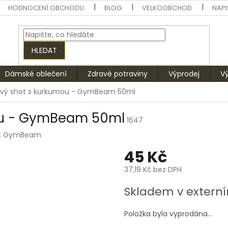
HODNOCENÍ OBCHODU
BLOG
VELKOOBCHOD
NAPI
HLEDAT
Dámské oblečení
Zdravé potraviny
Výprodej
V
ový shot s kurkumou - GymBeam 50ml
ou - GymBeam 50ml
1647
:
GymBeam
45 Kč
37,19 Kč bez DPH
Měrná
Skladem v extern
cena:
Položka byla vyprodána…