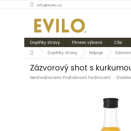
Přejít
info@evilo.cz
na
obsah
Doplňky stravy
Fitness výbava
Cíle
Domů
Doplňky stravy
Nápoje
Zázvor
Zázvorový shot s kurkum
Průměrné
Neohodnoceno
Podrobnosti hodnocení
Značka
hodnocení
produktu
je
0,0
z
5
hvězdiček.