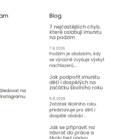
ram
Blog
7 nejčastějších chyb,
které oslabují imunitu
na podzim
7.8.2026
Podzim je obdobím, kdy
se výrazně zvyšuje výskyt
nachlazení,...
Jak podpořit imunitu
dětí i dospělých na
začátku školního roku
Sledovat na
Instagramu
5.8.2026
Začátek školního roku
představuje pro děti i
dospělé období ...
Jak se připravit na
návrat do práce a
školy bez únavy