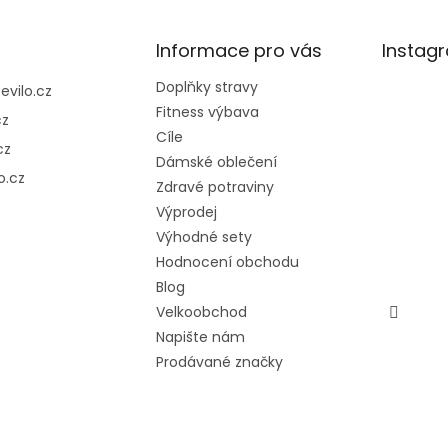
Informace pro vás
Instag
Doplňky stravy
@
evilo.cz
Fitness výbava
cz
Cíle
cz
Dámské oblečení
o.cz
Zdravé potraviny
Výprodej
Výhodné sety
Hodnocení obchodu
Blog
Velkoobchod
Napište nám
Prodávané značky