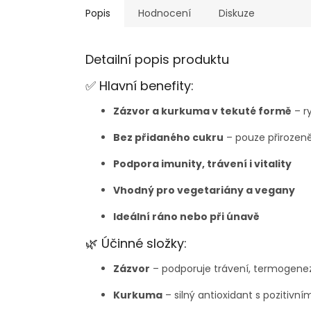
Popis
Hodnocení
Diskuze
Detailní popis produktu
✅ Hlavní benefity:
Zázvor a kurkuma v tekuté formě
– ry
Bez přidaného cukru
– pouze přirozeně
Podpora imunity, trávení i vitality
Vhodný pro vegetariány a vegany
Ideální ráno nebo při únavě
🌿 Účinné složky:
Zázvor
– podporuje trávení, termogenez
Kurkuma
– silný antioxidant s pozitivní