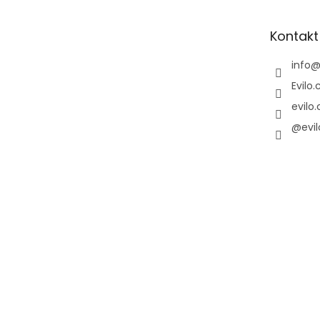
a
t
Kontakt
í
info
Evilo.
evilo.
@evil