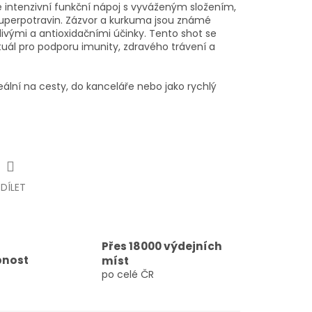
 intenzivní funkční nápoj s vyváženým složením,
h superpotravin. Zázvor a kurkuma jsou známé
livými a antioxidačními účinky. Tento shot se
tuál pro podporu imunity, zdravého trávení a
eální na cesty, do kanceláře nebo jako rychlý
SDÍLET
Přes 18000 výdejních
pnost
míst
po celé ČR