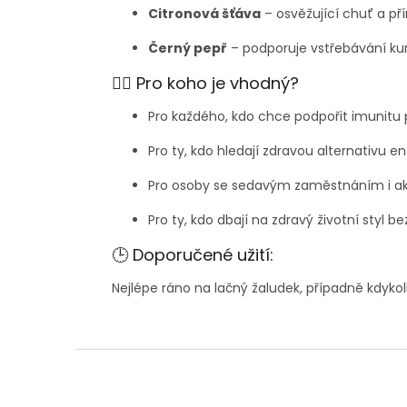
Citronová šťáva
– osvěžující chuť a pří
Černý pepř
– podporuje vstřebávání k
🧍‍♂️ Pro koho je vhodný?
Pro každého, kdo chce podpořit imunit
Pro ty, kdo hledají zdravou alternativu e
Pro osoby se sedavým zaměstnáním i ak
Pro ty, kdo dbají na zdravý životní styl 
🕒 Doporučené užití:
Nejlépe ráno na lačný žaludek, případně kdykol
Z
á
p