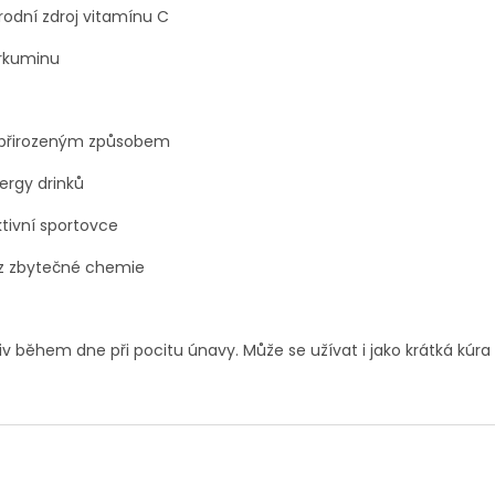
rodní zdroj vitamínu C
urkuminu
u přirozeným způsobem
nergy drinků
tivní sportovce
bez zbytečné chemie
iv během dne při pocitu únavy. Může se užívat i jako krátká kúr