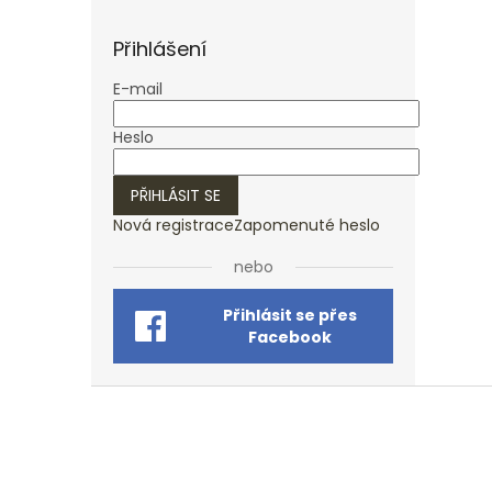
Přihlášení
E-mail
Heslo
PŘIHLÁSIT SE
Nová registrace
Zapomenuté heslo
nebo
Přihlásit se přes
Facebook
Z
á
p
a