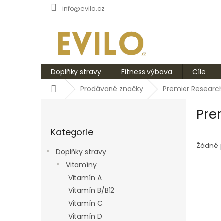
Přejít
info@evilo.cz
na
obsah
Doplňky stravy
Fitness výbava
Cíle
Domů
Prodávané značky
Premier Researc
P
Pre
o
Přeskočit
s
Kategorie
kategorie
t
r
Žádné 
Doplňky stravy
a
Vitamíny
n
Vitamín A
n
í
Vitamín B/B12
p
Vitamín C
a
Vitamín D