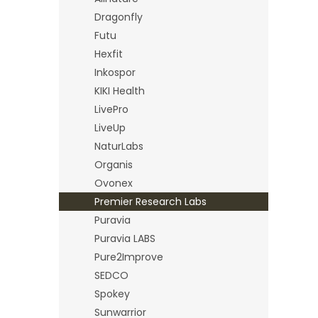
Dragonfly
Futu
Hexfit
Inkospor
KIKI Health
LivePro
LiveUp
NaturLabs
Organis
Ovonex
Premier Research Labs
Puravia
Puravia LABS
Pure2Improve
SEDCO
Spokey
Sunwarrior