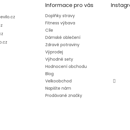
Informace pro vás
Instag
Doplňky stravy
@
evilo.cz
Fitness výbava
cz
Cíle
cz
Dámské oblečení
o.cz
Zdravé potraviny
Výprodej
Výhodné sety
Hodnocení obchodu
Blog
Velkoobchod
Napište nám
Prodávané značky