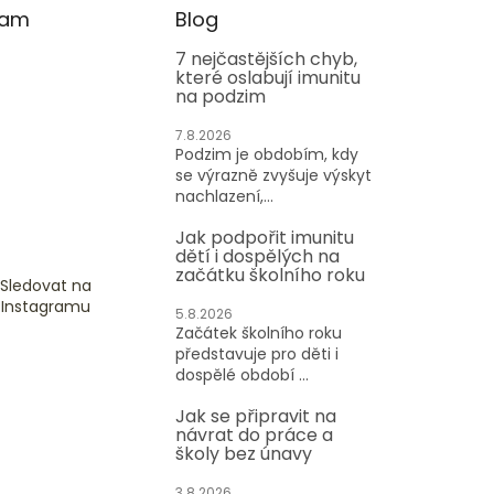
ram
Blog
7 nejčastějších chyb,
které oslabují imunitu
na podzim
7.8.2026
Podzim je obdobím, kdy
se výrazně zvyšuje výskyt
nachlazení,...
Jak podpořit imunitu
dětí i dospělých na
začátku školního roku
Sledovat na
Instagramu
5.8.2026
Začátek školního roku
představuje pro děti i
dospělé období ...
Jak se připravit na
návrat do práce a
školy bez únavy
3.8.2026