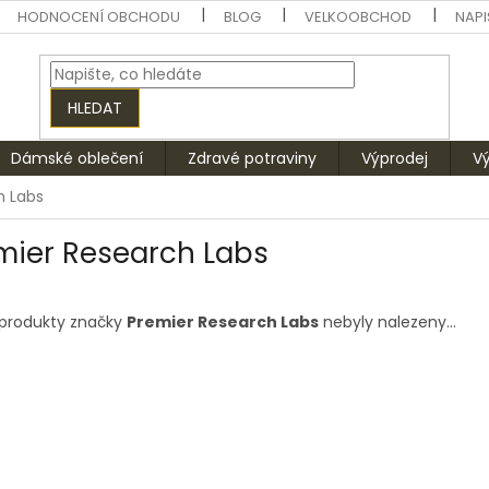
HODNOCENÍ OBCHODU
BLOG
VELKOOBCHOD
NAPI
HLEDAT
Dámské oblečení
Zdravé potraviny
Výprodej
V
h Labs
mier Research Labs
produkty značky
Premier Research Labs
nebyly nalezeny...