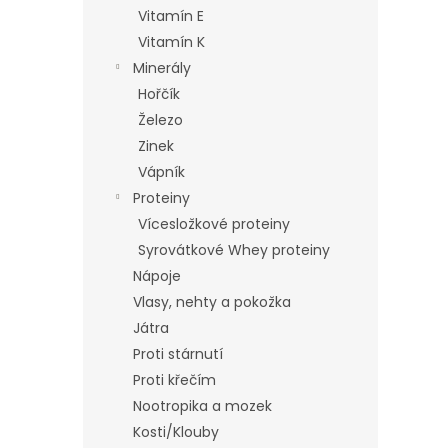
n
Vitamín E
e
Vitamín K
l
Minerály
Hořčík
Železo
Zinek
Vápník
Proteiny
Vícesložkové proteiny
Syrovátkové Whey proteiny
Nápoje
Vlasy, nehty a pokožka
Játra
Proti stárnutí
Proti křečím
Nootropika a mozek
Kosti/Klouby