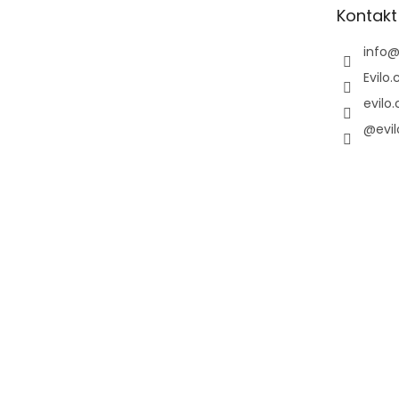
t
Kontakt
í
info
Evilo.
evilo.
@evil