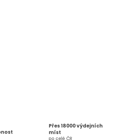
Přes 18000 výdejních
pnost
míst
po celé ČR