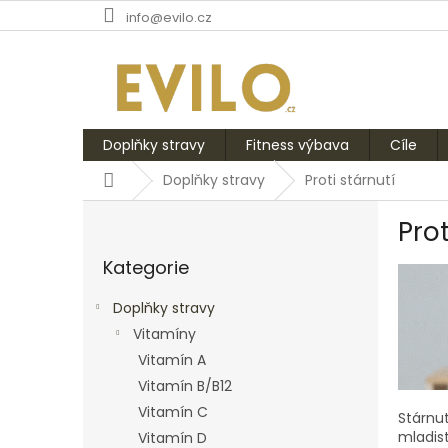
Přejít
info@evilo.cz
na
obsah
Doplňky stravy
Fitness výbava
Cíle
Domů
Doplňky stravy
Proti stárnutí
P
Prot
o
Přeskočit
s
Kategorie
kategorie
t
r
Doplňky stravy
a
Vitamíny
n
Vitamín A
n
í
Vitamín B/B12
p
Vitamín C
Stárnut
a
mladis
Vitamín D