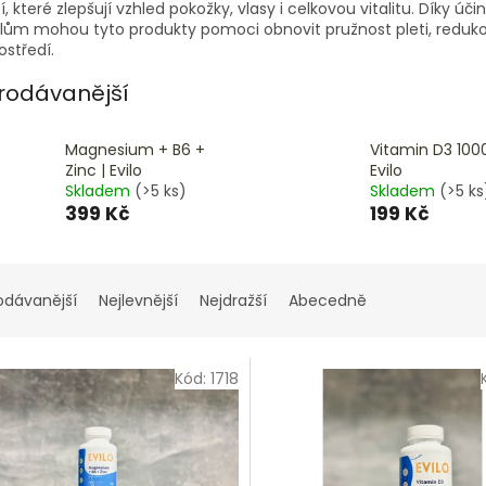
í, které zlepšují vzhled pokožky, vlasy i celkovou vitalitu. Díky
lům mohou tyto produkty pomoci obnovit pružnost pleti, reduko
ostředí.
rodávanější
Magnesium + B6 +
Vitamin D3 1000
Zinc | Evilo
Evilo
Skladem
(>5 ks)
Skladem
(>5 ks
399 Kč
199 Kč
odávanější
Nejlevnější
Nejdražší
Abecedně
Kód:
1718