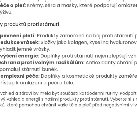
éče o pleť:
Krémy, séra a masky, které podporují omlazení p
ýživu.
 produktů proti stárnutí
pevnění pleti:
Produkty zaměřené na boj proti stárnutí 
edukce vrásek:
Složky jako kolagen, kyselina hyaluronov
yhladit jemné vrásky.
výšení energie:
Doplňky proti stárnutí nejen zlepšují vzhle
chrana proti volným radikálům:
Antioxidanty chrání p
pomalují stárnutí buněk.
omplexní péče:
Doplňky a kosmetické produkty zaměřen
řístup k omlazení a péči o tělo.
 vzhled a zdraví by měla být součástí každodenní rutiny. Podpoř
vý vzhled a energii s našimi produkty proti stárnutí. Vyberte si
ků, které pomohou chránit vaše tělo a pleť před negativními vliv