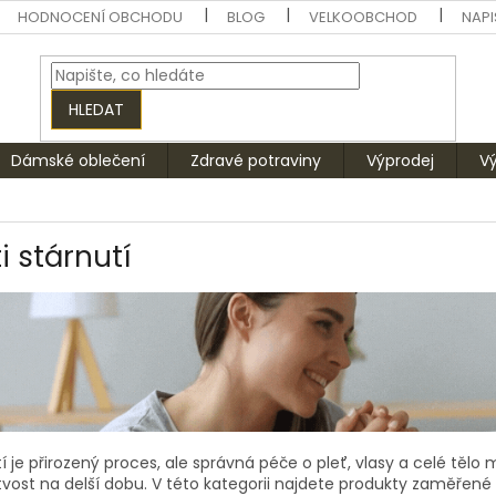
HODNOCENÍ OBCHODU
BLOG
VELKOOBCHOD
NAPI
HLEDAT
Dámské oblečení
Zdravé potraviny
Výprodej
V
i stárnutí
í je přirozený proces, ale správná péče o pleť, vlasy a celé těl
tvost na delší dobu. V této kategorii najdete produkty zaměřen