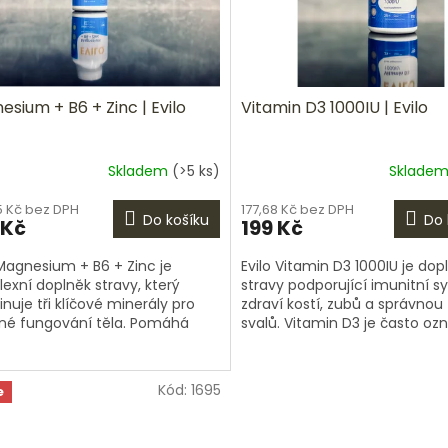
sium + B6 + Zinc | Evilo
Vitamin D3 1000IU | Evilo
Skladem
(>5 ks)
Sklade
5 Kč bez DPH
177,68 Kč bez DPH
Do košíku
Do 
 Kč
199 Kč
 Magnesium + B6 + Zinc je
Evilo Vitamin D3 1000IU je dop
exní doplněk stravy, který
stravy podporující imunitní s
nuje tři klíčové minerály pro
zdraví kostí, zubů a správnou
né fungování těla. Pomáhá
svalů. Vitamin D3 je často o
vat únavu, podporuje činnost
jako „sluneční vitamin“, protož
..
Kód:
1695
e