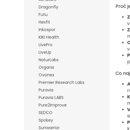
Proč j
Dragonfly
Futu
Z
Hexfit
v
Z
Inkospor
m
KIKI Health
O
LivePro
v
LiveUp
P
NaturLabs
p
Organis
Co naj
Ovonex
Premier Research Labs
A
Puravia
r
K
Puravia LABS
m
Pure2Improve
V
SEDCO
s
Spokey
P
Sunwarrior
k