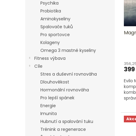
p
d
Psychika
r
u
Probiotika
o
k
Aminokyseliny
d
t
u
ů
Spalovače tuků
Magne
k
Pro sportovce
t
Kolageny
ů
Omega 3 mastné kyseliny
Fitness výbava
356,2
Cíle
399
Stres a duševní rovnováha
Evilo
Dlouhověkost
kompl
Hormonální rovnováha
kombi
Pro lepší spánek
správ
snižo
Energie
svalů,.
Imunita
Akc
Hubnutí a spalování tuku
Trénink a regenerace