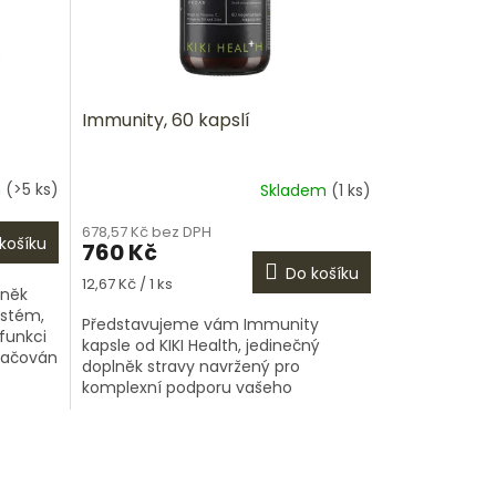
Immunity, 60 kapslí
m
(>5 ks)
Skladem
(1 ks)
678,57 Kč bez DPH
košíku
760 Kč
Do košíku
Měrná
12,67 Kč / 1 ks
lněk
cena:
ystém,
Představujeme vám Immunity
 funkci
kapsle od KIKI Health, jedinečný
značován
doplněk stravy navržený pro
e...
komplexní podporu vašeho
imunitního systému. Tento přírodní
produkt je ideální volbou pro...