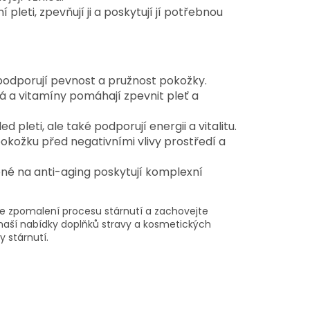
leti, zpevňují ji a poskytují jí potřebnou
podporují pevnost a pružnost pokožky.
á a vitamíny pomáhají zpevnit pleť a
d pleti, ale také podporují energii a vitalitu.
okožku před negativními vlivy prostředí a
é na anti-aging poskytují komplexní
te zpomalení procesu stárnutí a zachovejte
 z naší nabídky doplňků stravy a kosmetických
y stárnutí.