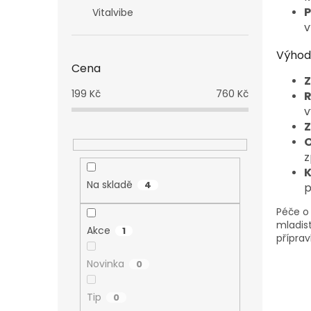
P
Vitalvibe
v
Výhody
Cena
Z
199
Kč
760
Kč
R
v
Z
O
z
K
Na skladě
4
p
Péče o
mladist
Akce
1
příprav
Novinka
0
Tip
0