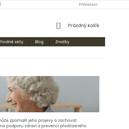
ŠTE NÁM
PRODÁVANÉ ZNAČKY
Přihlášení
NÁKUPNÍ
Prázdný košík
KOŠÍK
ýhodné sety
Blog
Značky
o může zpomalit jeho projevy a zachovat
é na podporu zdraví a prevenci předčasného