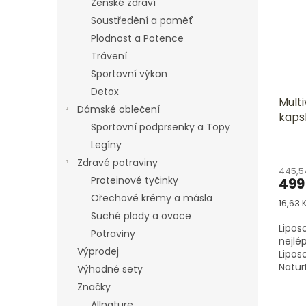
Ženské zdraví
Soustředění a paměť
Plodnost a Potence
Trávení
Sportovní výkon
Detox
Multi
Dámské oblečení
kapsl
Sportovní podprsenky a Topy
Legíny
Zdravé potraviny
445,5
Proteinové tyčinky
499
Ořechové krémy a másla
Měrn
16,63 K
cena:
Suché plody a ovoce
Lipos
Potraviny
nejlé
Výprodej
Lipos
Natur
Výhodné sety
navrž
Značky
vstřeb
Allnature