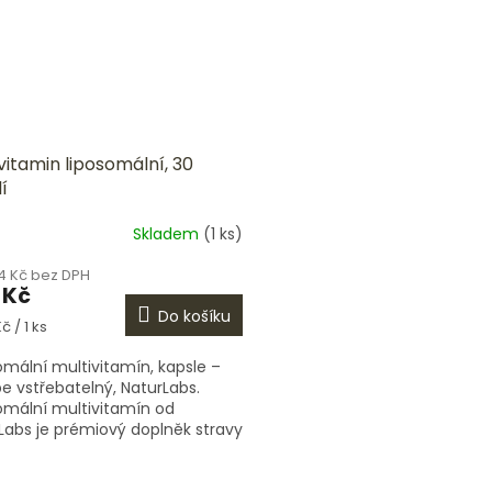
vitamin liposomální, 30
í
Skladem
(1 ks)
4 Kč bez DPH
 Kč
Do košíku
á
č / 1 ks
omální multivitamín, kapsle –
pe vstřebatelný, NaturLabs.
omální multivitamín od
Labs je prémiový doplněk stravy
ený pro maximální
atelnost a...
O