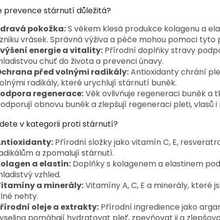
v
e prevence stárnutí důležitá?
l
á
dravá pokožka:
S věkem klesá produkce kolagenu a ela
d
zniku vrásek. Správná výživa a péče mohou pomoci tyto p
a
výšení energie a vitality:
Přírodní doplňky stravy podpor
c
í
ladistvou chuť do života a prevenci únavy.
p
chrana před volnými radikály:
Antioxidanty chrání p
r
olnými radikály, které urychlují stárnutí buněk.
v
odpora regenerace:
Věk ovlivňuje regeneraci buněk a 
k
odporují obnovu buněk a zlepšují regeneraci pleti, vlasů i
y
v
dete v kategorii proti stárnutí?
ý
p
ntioxidanty:
Přírodní složky jako vitamín C, E, resveratr
i
adikálům a zpomalují stárnutí.
s
u
olagen a elastin:
Doplňky s kolagenem a elastinem podporu
ladistvý vzhled.
itamíny a minerály:
Vitamíny A, C, E a minerály, které j
ilné nehty.
řírodní oleje a extrakty:
Přírodní ingredience jako arga
yselina pomáhají hydratovat pleť, zpevňovat ji a zlepšovat