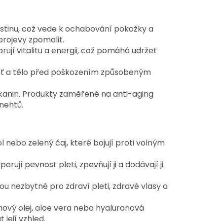
stinu, což vede k ochabování pokožky a
rojevy zpomalit.
ují vitalitu a energii, což pomáhá udržet
leť a tělo před poškozením způsobeným
tkanin. Produkty zaměřené na anti-aging
 nehtů.
ol nebo zelený čaj, které bojují proti volným
jí pevnost pleti, zpevňují ji a dodávají ji
sou nezbytné pro zdraví pleti, zdravé vlasy a
nový olej, aloe vera nebo hyaluronová
 její vzhled.