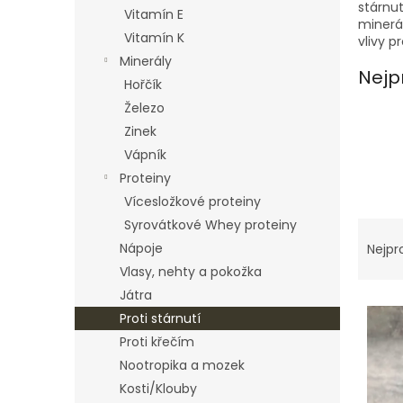
n
stárnut
Vitamín E
e
minerá
Vitamín K
l
vlivy pr
Minerály
Nejp
Hořčík
Železo
Zinek
Vápník
Proteiny
Vícesložkové proteiny
Ř
Syrovátkové Whey proteiny
a
Nápoje
Nejpr
z
Vlasy, nehty a pokožka
e
Játra
V
n
Proti stárnutí
ý
í
p
Proti křečím
p
i
r
Nootropika a mozek
s
o
Kosti/Klouby