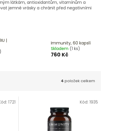
 účinným látkám, antioxidantům, vitamínům a
vat jemné vrásky a chránit před negativními
IU |
Immunity, 60 kapslí
Skladem
(1 ks)
)
760 Kč
4
položek celkem
Kód:
1721
Kód:
1935