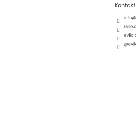
t
Kontakt
í
info
Evilo.
evilo.
@evil