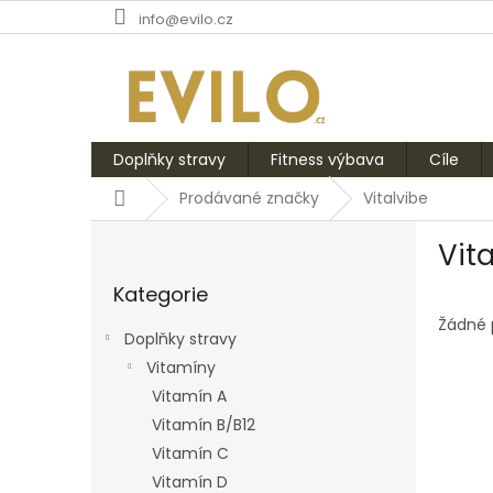
Přejít
info@evilo.cz
na
obsah
Doplňky stravy
Fitness výbava
Cíle
Domů
Prodávané značky
Vitalvibe
P
Vit
o
Přeskočit
s
Kategorie
kategorie
t
r
Žádné 
Doplňky stravy
a
Vitamíny
n
Vitamín A
n
í
Vitamín B/B12
p
Vitamín C
a
Vitamín D