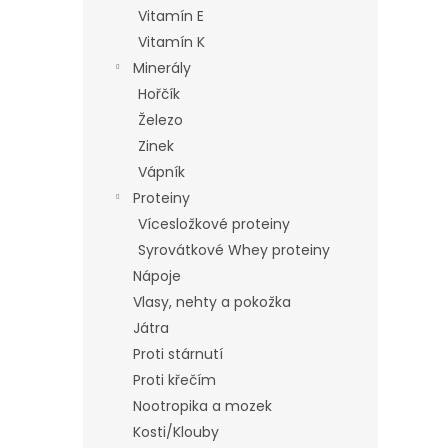
n
Vitamín E
e
Vitamín K
l
Minerály
Hořčík
Železo
Zinek
Vápník
Proteiny
Vícesložkové proteiny
Syrovátkové Whey proteiny
Nápoje
Vlasy, nehty a pokožka
Játra
Proti stárnutí
Proti křečím
Nootropika a mozek
Kosti/Klouby