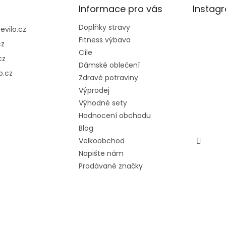
Informace pro vás
Instag
Doplňky stravy
@
evilo.cz
Fitness výbava
cz
Cíle
cz
Dámské oblečení
o.cz
Zdravé potraviny
Výprodej
Výhodné sety
Hodnocení obchodu
Blog
Velkoobchod
Napište nám
Prodávané značky