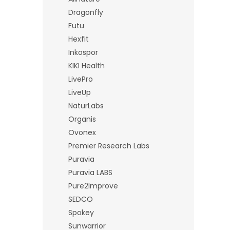
Dragonfly
Futu
Hexfit
Inkospor
KIKI Health
LivePro
LiveUp
NaturLabs
Organis
Ovonex
Premier Research Labs
Puravia
Puravia LABS
Pure2Improve
SEDCO
Spokey
Sunwarrior