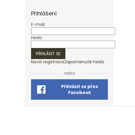
Přihlášení
E-mail
Heslo
PŘIHLÁSIT SE
Nová registrace
Zapomenuté heslo
nebo
Přihlásit se přes
Facebook
Z
á
p
a