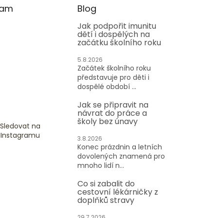
ram
Blog
Jak podpořit imunitu
dětí i dospělých na
začátku školního roku
5.8.2026
Začátek školního roku
představuje pro děti i
dospělé období ...
Jak se připravit na
návrat do práce a
školy bez únavy
Sledovat na
Instagramu
3.8.2026
Konec prázdnin a letních
dovolených znamená pro
mnoho lidí n...
Co si zabalit do
cestovní lékárničky z
doplňků stravy
29.7.2026