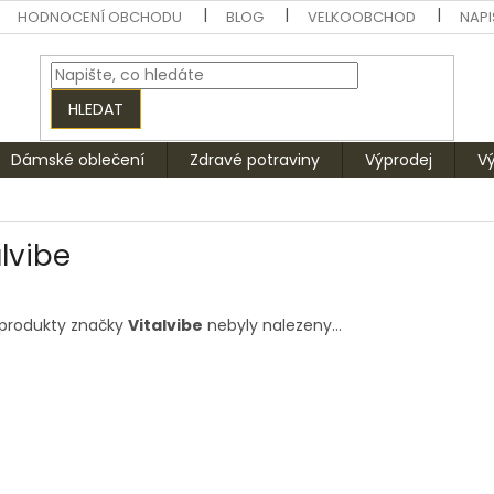
HODNOCENÍ OBCHODU
BLOG
VELKOOBCHOD
NAPI
HLEDAT
Dámské oblečení
Zdravé potraviny
Výprodej
V
alvibe
produkty značky
Vitalvibe
nebyly nalezeny...