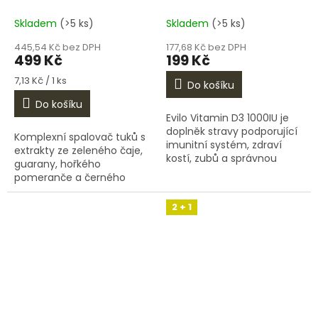
Skladem
(>5 ks)
Skladem
(>5 ks)
445,54 Kč bez DPH
177,68 Kč bez DPH
499 Kč
199 Kč
Měrná
7,13 Kč / 1 ks
Do košíku
cena:
Do košíku
Evilo Vitamin D3 1000IU je
doplněk stravy podporující
Komplexní spalovač tuků s
imunitní systém, zdraví
extrakty ze zeleného čaje,
kostí, zubů a správnou
guarany, hořkého
funkci svalů. Vitamin D3 je
pomeranče a černého
často označován jako
pepře. Obsahuje také L-
„sluneční vitamin“,
karnitin a kofein pro
2 + 1
protože...
maximální podporu
metabolismu, zvýšení...