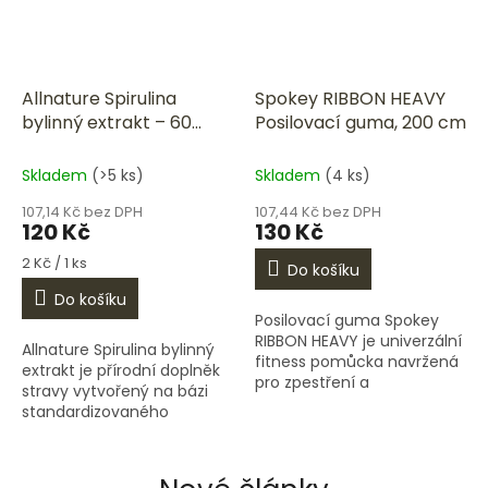
Allnature Spirulina
Spokey RIBBON HEAVY
bylinný extrakt – 60
Posilovací guma, 200 cm
kapslí
Skladem
(>5 ks)
Skladem
(4 ks)
107,14 Kč bez DPH
107,44 Kč bez DPH
120 Kč
130 Kč
Měrná
2 Kč / 1 ks
Do košíku
cena:
Do košíku
Posilovací guma Spokey
RIBBON HEAVY je univerzální
Allnature Spirulina bylinný
fitness pomůcka navržená
extrakt je přírodní doplněk
pro zpestření a
stravy vytvořený na bázi
zefektivnění každodenního
standardizovaného
tréninku. Klíčové vlastnosti:
extraktu sladkovodní sinice
Rozměry: Obdélníkový...
Spirulina platensis (350 mg
v jedné kapsli)....