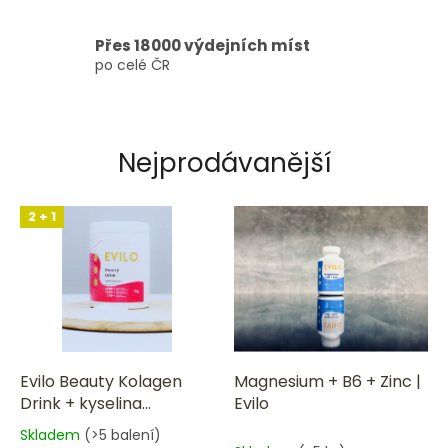
Přes 18000 výdejních míst
po celé ČR
Nejprodávanější
2 + 1
Evilo Beauty Kolagen
Magnesium + B6 + Zinc |
Drink + kyselina
Evilo
hyaluronová 300g
Skladem
(>5 balení)
Průměrné