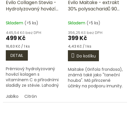
Evilo Collagen Stevia -
Evilo Maitake - extrakt
Hydrolyzovaný hovězí
30% polysacharidů 90
kolagen s vitamínem C
kapslí
210g
Skladem
(>5 ks)
Skladem
(>5 ks)
445,54 Kč bez DPH
356,25 Kč bez DPH
499 Kč
399 Kč
Měrná
Měrná
16,63 Kč / 1 ks
4,43 Kč / 1 ks
cena:
cena:
DETAIL
Do košíku
Prémiový hydrolyzovaný
Maitake (Grifola frondosa),
hovězí kolagen s
známá také jako "taneční
vitamínem C a přírodními
houba". Má přirozené
sladidly ze stévie. Lahodný
účinky na podporu imunity.
jablečný a citrónový nápoj
Obsahuje silný extrakt s
pro každodenní péči o
Jablko
Citrón
garantovaným obsahem
krásu, pohyb a vitalitu těla.
30 % polysacharidů –
aktivních...