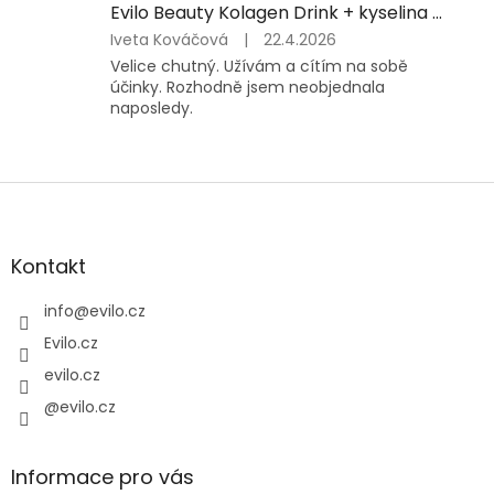
Evilo Beauty Kolagen Drink + kyselina hyaluronová 300g
Hodnocení
Iveta Kováčová
|
22.4.2026
produktu
Velice chutný. Užívám a cítím na sobě
je
účinky. Rozhodně jsem neobjednala
5
naposledy.
z
5
hvězdiček.
Z
á
p
a
Kontakt
t
í
info
@
evilo.cz
Evilo.cz
evilo.cz
@evilo.cz
Informace pro vás