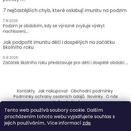
7 nejčastějších chyb, které oslabují imunitu na podzim
7.8.2026
Podzim je obdobím, kdy se výrazně zvyšuje výskyt
nachlazení,...
Jak podpořit imunitu dětí i dospělých na začátku
školního roku
5.8.2026
Začátek školního roku představuje pro děti i dospělé období ...
Kontakty
Jak nakupovat
Obchodní podmínky
Podmínky ochrany osobních údajů
Novinky
O nás
Velkoobchod
Tento web používá soubory cookie. Dalším
ZAREGISTRUJ SE A ZÍSKEJ SLEVU 100,- NA PRVNÍ NÁKUP
procházením tohoto webu vyjadřujete souhlas s
jejich používáním.. Více informací
zde
.