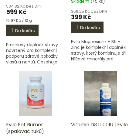
Skladem
(>5 ks)
hodnocení
534,82 Kč bez DPH
produktu
599 Kč
356,25 Kč bez DPH
je
399 Kč
5,0
Měrná
19,97 Kč / 10 g
cena:
z
Do košíku
Do košíku
5
hvězdiček.
Evilo Magnesium + B6 +
Prémiový doplněk stravy
Zinc je komplexní doplněk
navržený pro komplexní
stravy, který kombinuje tři
podporu zdravé pokožky,
klíčové minerály pro
vlasů a nehtů. Obsahuje
správné fungování těla.
pečlivě vybrané bioaktivní
Pomáhá snižovat únavu,
složky – dva typy
podporuje činnost svalů,...
hydrolyzovaného kolagenu,
kyselinu...
Evilo Fat Burner
Vitamin D3 1000IU | Evilo
(spalovač tuků)