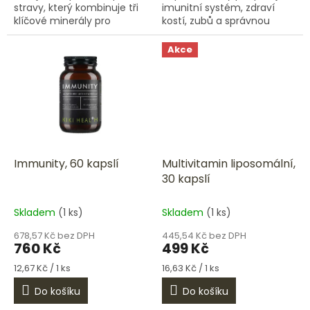
stravy, který kombinuje tři
imunitní systém, zdraví
klíčové minerály pro
kostí, zubů a správnou
správné fungování těla.
funkci svalů. Vitamin D3 je
Pomáhá snižovat únavu,
často označován jako
Akce
podporuje činnost svalů,...
„sluneční vitamin“,
protože...
Immunity, 60 kapslí
Multivitamin liposomální,
30 kapslí
Skladem
(1 ks)
Skladem
(1 ks)
678,57 Kč bez DPH
445,54 Kč bez DPH
760 Kč
499 Kč
Měrná
Měrná
12,67 Kč / 1 ks
16,63 Kč / 1 ks
cena:
cena:
Do košíku
Do košíku