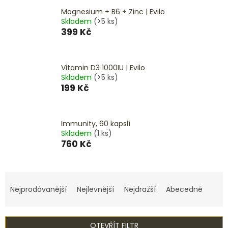
Magnesium + B6 + Zinc | Evilo
Skladem
(>5 ks)
399 Kč
Vitamin D3 1000IU | Evilo
Skladem
(>5 ks)
199 Kč
Immunity, 60 kapslí
Skladem
(1 ks)
760 Kč
Ř
a
Nejprodávanější
Nejlevnější
Nejdražší
Abecedně
z
e
n
OTEVŘÍT FILTR