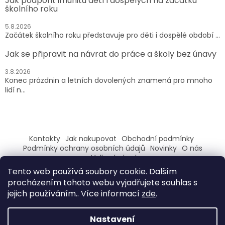
Jak podpořit imunitu dětí i dospělých na začátku
školního roku
5.8.2026
Začátek školního roku představuje pro děti i dospělé období ...
Jak se připravit na návrat do práce a školy bez únavy
3.8.2026
Konec prázdnin a letních dovolených znamená pro mnoho
lidí n...
Kontakty
Jak nakupovat
Obchodní podmínky
Podmínky ochrany osobních údajů
Novinky
O nás
Velkoobchod
Tento web používá soubory cookie. Dalším
ZAREGISTRUJ SE A ZÍSKEJ SLEVU 100,- NA PRVNÍ NÁKUP
procházením tohoto webu vyjadřujete souhlas s
jejich používáním.. Více informací
zde
.
Nastavení
Vytvořil Shoptet