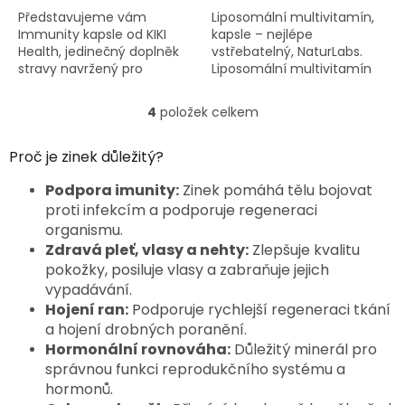
Představujeme vám
Liposomální multivitamín,
Immunity kapsle od KIKI
kapsle – nejlépe
Health, jedinečný doplněk
vstřebatelný, NaturLabs.
stravy navržený pro
Liposomální multivitamín
komplexní podporu vašeho
od NaturLabs je prémiový
imunitního systému. Tento
doplněk stravy navržený
4
položek celkem
O
přírodní produkt je ideální
pro maximální
v
volbou pro...
vstřebatelnost a...
l
Proč je zinek důležitý?
á
d
Podpora imunity:
Zinek pomáhá tělu bojovat
a
proti infekcím a podporuje regeneraci
c
organismu.
í
Zdravá pleť, vlasy a nehty:
Zlepšuje kvalitu
p
pokožky, posiluje vlasy a zabraňuje jejich
r
vypadávání.
v
k
Hojení ran:
Podporuje rychlejší regeneraci tkání
y
a hojení drobných poranění.
v
Hormonální rovnováha:
Důležitý minerál pro
ý
správnou funkci reprodukčního systému a
p
hormonů.
i