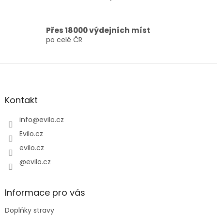
Přes 18000 výdejních míst
po celé ČR
Z
á
p
a
Kontakt
t
í
info
@
evilo.cz
Evilo.cz
evilo.cz
@evilo.cz
Informace pro vás
Doplňky stravy