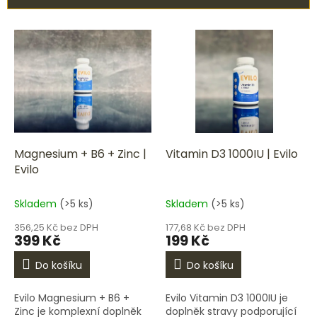
í
p
V
r
ý
o
p
d
i
u
s
k
p
t
r
ů
o
d
Magnesium + B6 + Zinc |
Vitamin D3 1000IU | Evilo
u
Evilo
k
t
Skladem
(>5 ks)
Skladem
(>5 ks)
ů
356,25 Kč bez DPH
177,68 Kč bez DPH
399 Kč
199 Kč
Do košíku
Do košíku
Evilo Magnesium + B6 +
Evilo Vitamin D3 1000IU je
Zinc je komplexní doplněk
doplněk stravy podporující