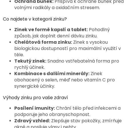
Ochrana buněk:
Přispívá k ochraně buněk před
s
u
volnými radikály a oxidačním stresem.
Co najdete v kategorii zinku?
Zinek ve formě kapslí a tablet:
Pohodlný
způsob, jak doplnit denní dávku zinku.
Chelátová forma zinku:
Zinek s vysokou
biologickou dostupností pro maximální využití v
těle.
Tekutý zinek:
Snadno vstřebatelná forma pro
rychlý účinek.
Kombinace s dalšími minerály:
Zinek
obohacený o selen, měď nebo vitamín C pro
synergické účinky.
Výhody zinku pro vaše zdraví
Posílení imunity:
Chrání tělo před infekcemi a
podporuje jeho obranyschopnost.
Zdravý vzhled:
Zlepšuje stav pokožky, zmírňuje
akné a posiluje vlasy i nehty.