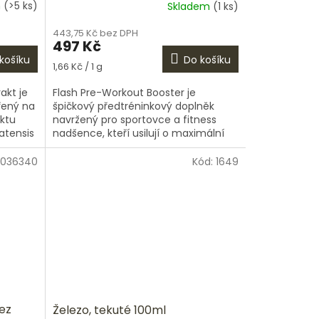
m
(>5 ks)
Skladem
(1 ks)
443,75 Kč bez DPH
497 Kč
košíku
Do košíku
Měrná
1,66 Kč / 1 g
cena:
rakt je
Flash Pre-Workout Booster je
řený na
špičkový předtréninkový doplněk
ktu
navržený pro sportovce a fitness
latensis
nadšence, kteří usilují o maximální
výkon a efektivitu během tréninku.
Tento...
036340
Kód:
1649
Bez
Železo, tekuté 100ml