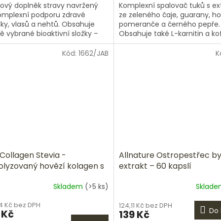
ový doplněk stravy navržený
Komplexní spalovač tuků s ex
iček.
omplexní podporu zdravé
ze zeleného čaje, guarany, h
ky, vlasů a nehtů. Obsahuje
pomeranče a černého pepře.
vě vybrané bioaktivní složky –
Obsahuje také L-karnitin a ko
ypy hydrolyzovaného kolagenu,
maximální podporu metaboli
nu...
zvýšení...
Kód:
1662/JAB
K
 Collagen Stevia -
Allnature Ostropestřec by
olyzovaný hovězí kolagen s
extrakt – 60 kapslí
mínem C 210g
Skladem
(>5 ks)
Sklad
Průměrné
hodnocení
4 Kč bez DPH
124,11 Kč bez DPH
produktu
Do 
 Kč
139 Kč
je