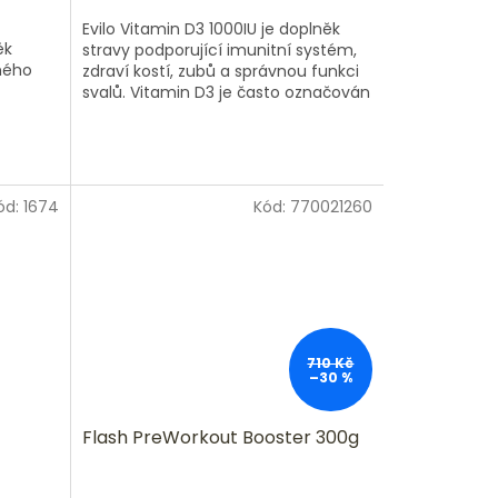
Evilo Vitamin D3 1000IU je doplněk
ěk
stravy podporující imunitní systém,
ného
zdraví kostí, zubů a správnou funkci
svalů. Vitamin D3 je často označován
num).
jako „sluneční vitamin“, protože...
ód:
1674
Kód:
770021260
710 Kč
–30 %
Flash PreWorkout Booster 300g