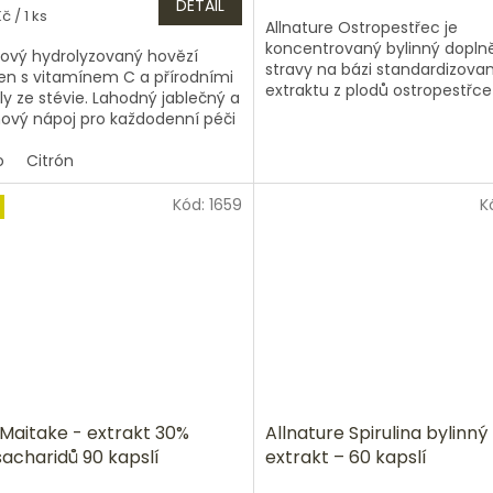
DETAIL
5,0
á
č / 1 ks
Allnature Ostropestřec je
z
koncentrovaný bylinný dopln
5
ový hydrolyzovaný hovězí
stravy na bázi standardizova
hvězdiček.
en s vitamínem C a přírodními
extraktu z plodů ostropestřce
dly ze stévie. Lahodný jablečný a
mariánského (Silybum maria
nový nápoj pro každodenní péči
Každá kapsle poskytuje 150...
su, pohyb a vitalitu těla.
o
Citrón
Kód:
1659
K
 Maitake - extrakt 30%
Allnature Spirulina bylinný
sacharidů 90 kapslí
extrakt – 60 kapslí