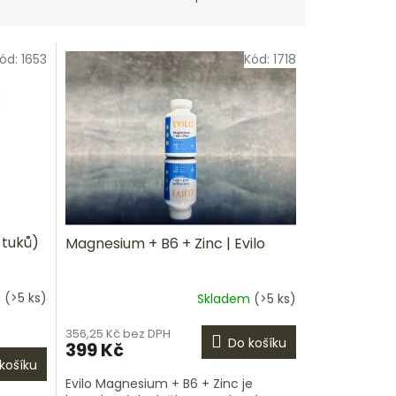
ód:
1653
Kód:
1718
 tuků)
Magnesium + B6 + Zinc | Evilo
m
(>5 ks)
Skladem
(>5 ks)
356,25 Kč bez DPH
Do košíku
399 Kč
košíku
Evilo Magnesium + B6 + Zinc je