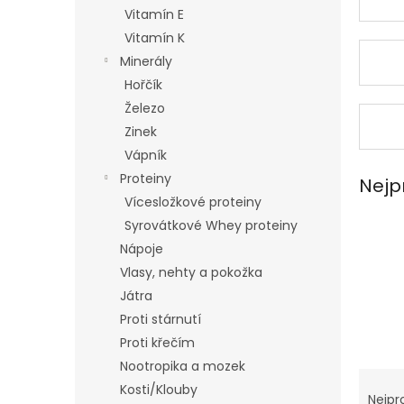
n
Vitamín E
e
Vitamín K
l
Minerály
Hořčík
Železo
Zinek
Vápník
Proteiny
Nejp
Vícesložkové proteiny
Syrovátkové Whey proteiny
Nápoje
Vlasy, nehty a pokožka
Játra
Proti stárnutí
Proti křečím
Nootropika a mozek
Ř
Kosti/Klouby
a
Nejpr