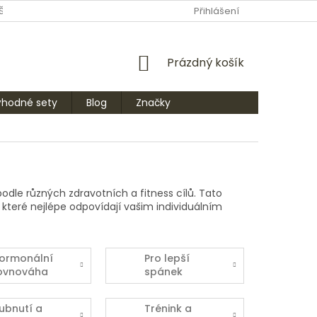
ŠTE NÁM
PRODÁVANÉ ZNAČKY
Přihlášení
NÁKUPNÍ
Prázdný košík
KOŠÍK
ýhodné sety
Blog
Značky
dle různých zdravotních a fitness cílů.
Tato
teré nejlépe odpovídají vašim individuálním
ormonální
Pro lepší
ovnováha
spánek
ubnutí a
Trénink a