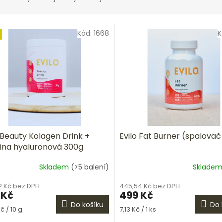
Kód:
1668
K
 Beauty Kolagen Drink +
Evilo Fat Burner (spalovač
lina hyaluronová 300g
Skladem
(>5 balení)
Sklade
ěrné
ocení
2 Kč bez DPH
445,54 Kč bez DPH
ktu
 Kč
499 Kč
Do košíku
Do 
á
Měrná
č / 10 g
7,13 Kč / 1 ks
cena: