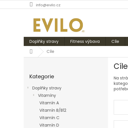
Přejít
info@evilo.cz
na
obsah
Doplňky stravy
Fitness výbava
Cíle
Domů
Cíle
P
Cíle
o
Přeskočit
s
Kategorie
kategorie
Na str
t
katego
r
Doplňky stravy
potřeb
a
Vitamíny
n
Vitamín A
n
í
Vitamín B/B12
p
Vitamín C
a
Vitamín D