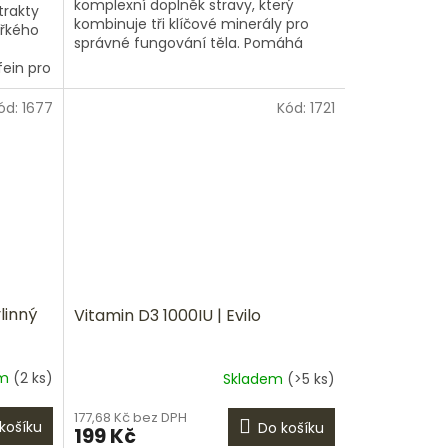
komplexní doplněk stravy, který
trakty
kombinuje tři klíčové minerály pro
ořkého
správné fungování těla. Pomáhá
snižovat únavu, podporuje činnost
fein pro
svalů,...
smu,
ód:
1677
Kód:
1721
linný
Vitamin D3 1000IU | Evilo
em
(2 ks)
Skladem
(>5 ks)
177,68 Kč bez DPH
košíku
Do košíku
199 Kč