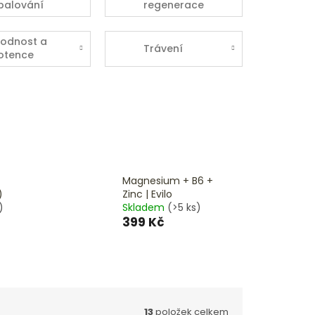
palování
regenerace
uku
lodnost a
Trávení
otence
Magnesium + B6 +
)
Zinc | Evilo
)
Skladem
(>5 ks)
399 Kč
13
položek celkem