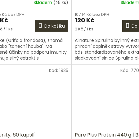
Skladem
(>5 ks)
Sklade
5 Kč bez DPH
107,14 Kč bez DPH
 Kč
120 Kč
Do košíku
Do 
á
Měrná
č / 1 ks
2 Kč / 1 ks
cena:
ke (Grifola frondosa), známá
Allnature Spirulina bylinný ext
jako "taneční houba". Má
přírodní doplněk stravy vytvo
zené účinky na podporu imunity.
bázi standardizovaného extra
uje silný extrakt s
sladkovodní sinice Spirulina p
ntovaným obsahem 30 %
(350 mg v jedné kapsli)....
acharidů – aktivních...
Kód:
1935
Kód:
770
ity, 60 kapslí
Pure Plus Protein 440 g | 