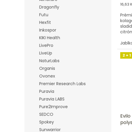
Měrn
16,63 K
Dragonfly
cena:
Futu
Prémi
kolag
Hexfit
sladi
Inkospor
citró
o krá
KIKI Health
Jablk
LivePro
LiveUp
2 + 1
NaturLabs
Organis
Ovonex
Premier Research Labs
Puravia
Puravia LABS
Pure2Improve
SEDCO
Evilo
poly
Spokey
Sunwarrior