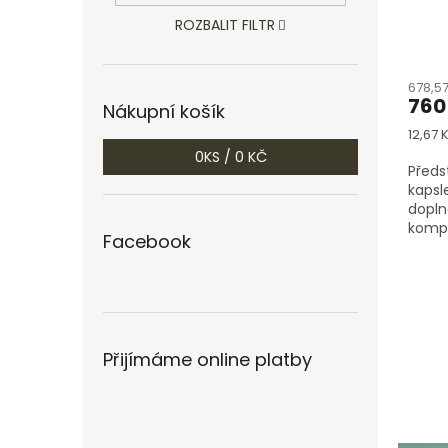
ROZBALIT FILTR
678,5
760
Nákupní košík
Měrn
12,67 K
cena:
0
KS /
0 KČ
Před
kapsl
dopln
kompl
Facebook
imuni
produk
Přijímáme online platby