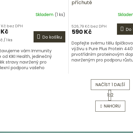
příchutě
Skladem
(1 ks)
Sklad
7 Kč bez DPH
526,79 Kč bez DPH
Do 
 Kč
590 Kč
Do košíku
á
č / 1 ks
Dopřejte svému tělu špičkov
výživu s Pure Plus Protein 440
stavujeme vám Immunity
prvotřídním proteinovým do
e od KIKI Health, jedinečný
navrženým pro podporu růstu
ěk stravy navržený pro
regenerace svalů. Tento prote
exní podporu vašeho
ideální volbou...
tního systému. Tento přírodní
t je ideální volbou pro...
NAČÍST 1 DALŠÍ
S
1
2
t
O
r
v
NAHORU
á
l
n
á
k
d
o
a
v
c
á