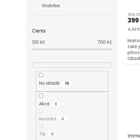
Vitalvibe
356,2
399
Měrn
4,43 K
Cena
cena:
Maita
120
Kč
760
Kč
také 
přiro
Obsah
gara
polys
Na skladě
13
Akce
1
Novinka
0
Tip
0
Immun