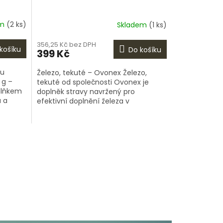
em
(2 ks)
Skladem
(1 ks)
356,25 Kč bez DPH
košíku
Do košíku
399 Kč
ou
Železo, tekuté – Ovonex Železo,
 g –
tekuté od společnosti Ovonex je
plňkem
doplněk stravy navržený pro
 a
efektivní doplnění železa v
in je
organismu. Tekutá forma zajišťuje
rychlé vstřebávání a...