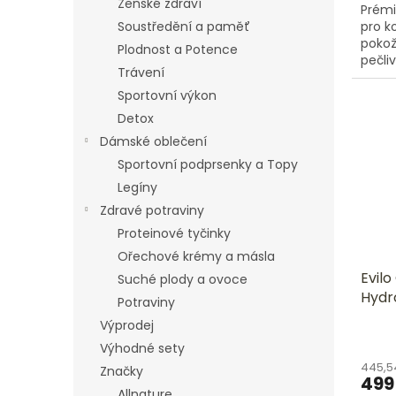
Ženské zdraví
5
Prémi
hvězd
pro k
Soustředění a paměť
pokož
Plodnost a Potence
pečli
Trávení
dva t
kyseli
Sportovní výkon
Detox
Dámské oblečení
Sportovní podprsenky a Topy
Legíny
Zdravé potraviny
Proteinové tyčinky
Ořechové krémy a másla
Evilo
Suché plody a ovoce
Hydr
Potraviny
vita
Výprodej
Výhodné sety
445,5
Značky
499
Allnature