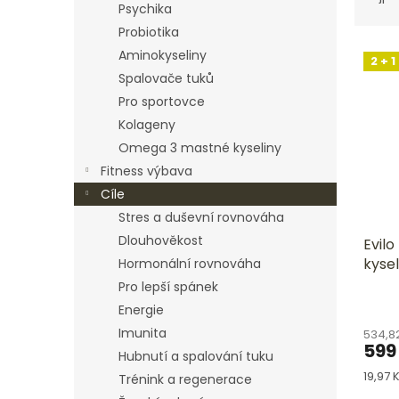
Psychika
z
e
Probiotika
V
n
Aminokyseliny
2 + 1
ý
í
Spalovače tuků
p
p
Pro sportovce
i
r
Kolageny
s
o
p
d
Omega 3 mastné kyseliny
r
u
Fitness výbava
o
k
Cíle
d
t
Stres a duševní rovnováha
u
ů
Dlouhověkost
Evilo
k
kyse
Hormonální rovnováha
t
ů
Pro lepší spánek
Prům
Energie
hodn
Imunita
534,8
produ
599
je
Hubnutí a spalování tuku
5,0
Měrn
19,97 K
Trénink a regenerace
z
cena: