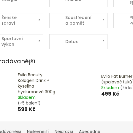
s
t
Ženské
Soustředění
P
zdraví
a paměť
P
Sportovní
Detox
výkon
rodávanější
Evilo Beauty
Evilo Fat Burner
Kolagen Drink +
(spalovač tuků
kyselina
Skladem
(>5 ks
hyaluronová 300g
499 Kč
Skladem
(>5 balení)
599 Kč
odávanější
Nejlevnější
Nejdražší
Abecedně