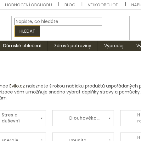
HODNOCENÍ OBCHODU
BLOG
VELKOOBCHOD
NAPI
HLEDAT
Dámské oblečení
Zdravé potraviny
Výprodej
V
ánce
Evilo.cz
naleznete širokou nabídku produktů uspořádaných po
rizace vám umožňuje snadno vybrat doplňky stravy a pomůcky, k
ám.​
Stres a
H
Dlouhověkost
duševní
r
rovnováha
H
Energie
Imunita