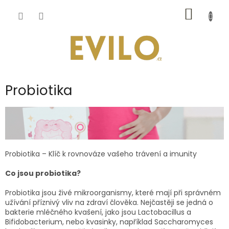
Přejít
NÁKUP
na
obsah
KOŠÍK
Probiotika
Probiotika – Klíč k rovnováze vašeho trávení a imunity
Co jsou probiotika?
Probiotika jsou živé mikroorganismy, které mají při správném
užívání příznivý vliv na zdraví člověka. Nejčastěji se jedná o
bakterie mléčného kvašení, jako jsou Lactobacillus a
Bifidobacterium, nebo kvasinky, například Saccharomyces