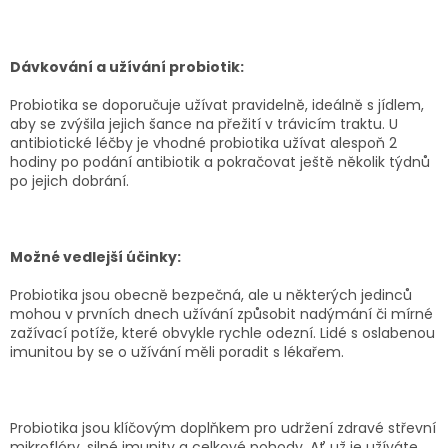
Dávkování a užívání probiotik:
Probiotika se doporučuje užívat pravidelně, ideálně s jídlem,
aby se zvýšila jejich šance na přežití v trávicím traktu. U
antibiotické léčby je vhodné probiotika užívat alespoň 2
hodiny po podání antibiotik a pokračovat ještě několik týdnů
po jejich dobrání.
Možné vedlejší účinky:
Probiotika jsou obecně bezpečná, ale u některých jedinců
mohou v prvních dnech užívání způsobit nadýmání či mírné
zažívací potíže, které obvykle rychle odezní. Lidé s oslabenou
imunitou by se o užívání měli poradit s lékařem.
Probiotika jsou klíčovým doplňkem pro udržení zdravé střevní
mikroflóry, silné imunity a celkové pohody. Ať už je užíváte