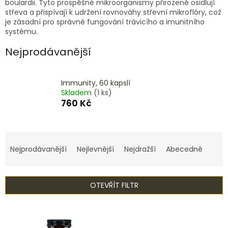
boulardii. Tyto prospěšné mikroorganismy přirozeně osidlují
střeva a přispívají k udržení rovnováhy střevní mikroflóry, což
je zásadní pro správné fungování trávicího a imunitního
systému.
Nejprodávanější
Immunity, 60 kapslí
Skladem
(1 ks)
760 Kč
Ř
a
Nejprodávanější
Nejlevnější
Nejdražší
Abecedně
z
e
n
OTEVŘÍT FILTR
í
p
V
r
ý
o