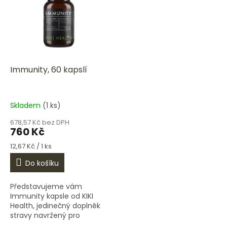
p
d
i
u
s
k
p
t
r
ů
o
d
Immunity, 60 kapslí
u
k
t
Skladem
(1 ks)
ů
678,57 Kč bez DPH
760 Kč
Měrná
12,67 Kč / 1 ks
cena:
Do košíku
Představujeme vám
Immunity kapsle od KIKI
Health, jedinečný doplněk
stravy navržený pro
komplexní podporu vašeho