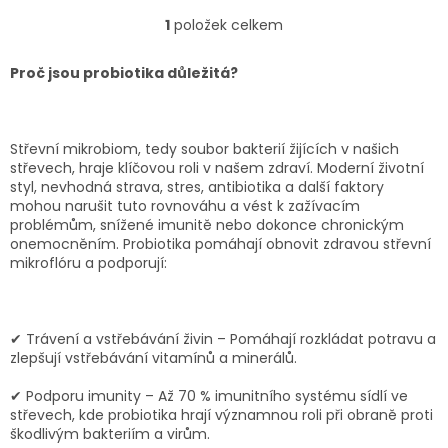
imunitního systému. Tento
1
položek celkem
O
přírodní produkt je ideální
v
volbou pro...
l
Proč jsou probiotika důležitá?
á
d
a
c
Střevní mikrobiom, tedy soubor bakterií žijících v našich
í
střevech, hraje klíčovou roli v našem zdraví. Moderní životní
p
styl, nevhodná strava, stres, antibiotika a další faktory
r
mohou narušit tuto rovnováhu a vést k zažívacím
v
problémům, snížené imunitě nebo dokonce chronickým
k
onemocněním. Probiotika pomáhají obnovit zdravou střevní
y
mikroflóru a podporují:
v
ý
p
i
✔ Trávení a vstřebávání živin – Pomáhají rozkládat potravu a
s
zlepšují vstřebávání vitamínů a minerálů.
u
✔ Podporu imunity – Až 70 % imunitního systému sídlí ve
střevech, kde probiotika hrají významnou roli při obraně proti
škodlivým bakteriím a virům.