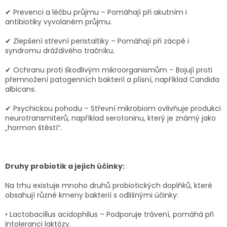
✔ Prevenci a léčbu průjmu – Pomáhají při akutním i
antibiotiky vyvolaném průjmu.
✔ Zlepšení střevní peristaltiky – Pomáhají při zácpě i
syndromu dráždivého tračníku.
✔ Ochranu proti škodlivým mikroorganismům – Bojují proti
přemnožení patogenních bakterií a plísní, například Candida
albicans.
✔ Psychickou pohodu – Střevní mikrobiom ovlivňuje produkci
neurotransmiterů, například serotoninu, který je známý jako
„hormon štěstí“.
Druhy probiotik a jejich účinky:
Na trhu existuje mnoho druhů probiotických doplňků, které
obsahují různé kmeny bakterií s odlišnými účinky:
• Lactobacillus acidophilus – Podporuje trávení, pomáhá při
intoleranci laktózy.