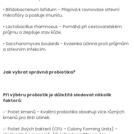
• Bifidobacterium bifidum – Přispívá k rovnováze střevní
mikroflóry a posiluje imunitu.
• Lactobacillus rhamnosus – Pomáhá při cestovatelském
průjmu a zlepšuje stav kůže.
• Saccharomyces boulardii – Kvasinka účinná proti průjmům
a střevním infekcím.
Jak vybrat správná probiotika?
Při výběru probiotik je důležité sledovat několik
faktorů:
✅ Počet kmenů – Kvalitní probiotika obsahují více různých
kmenů pro širší účinek.
✅ Počet živých bakterií (CFU – Colony Forming Units) –