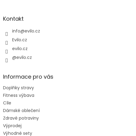
á
p
a
Kontakt
t
í
info
@
evilo.cz
Evilo.cz
evilo.cz
@evilo.cz
Informace pro vás
Doplňky stravy
Fitness výbava
Cíle
Dámské oblečení
Zdravé potraviny
Výprodej
Výhodné sety