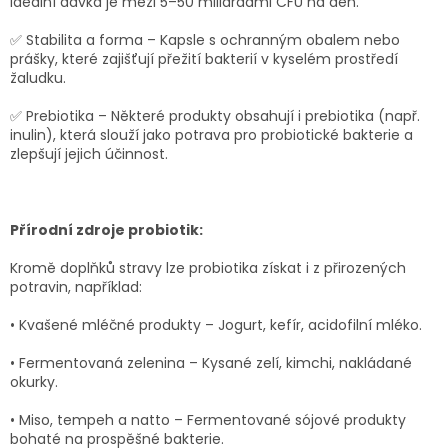
Ideální dávka je mezi 5–50 miliardami CFU na den.
✅ Stabilita a forma – Kapsle s ochranným obalem nebo
prášky, které zajišťují přežití bakterií v kyselém prostředí
žaludku.
✅ Prebiotika – Některé produkty obsahují i prebiotika (např.
inulin), která slouží jako potrava pro probiotické bakterie a
zlepšují jejich účinnost.
Přírodní zdroje probiotik:
Kromě doplňků stravy lze probiotika získat i z přirozených
potravin, například:
• Kvašené mléčné produkty – Jogurt, kefír, acidofilní mléko.
• Fermentovaná zelenina – Kysané zelí, kimchi, nakládané
okurky.
• Miso, tempeh a natto – Fermentované sójové produkty
bohaté na prospěšné bakterie.