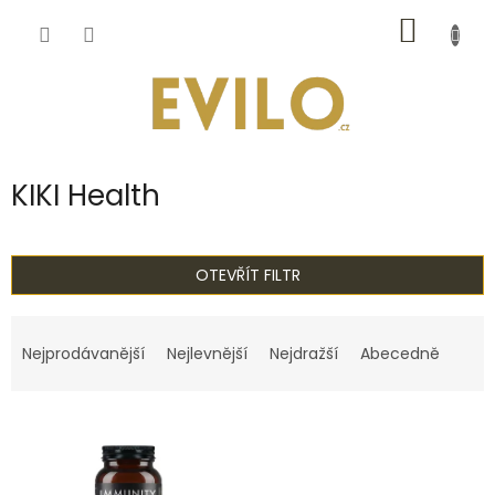
Přejít
NÁKUP
na
obsah
KOŠÍK
KIKI Health
OTEVŘÍT FILTR
Ř
a
Nejprodávanější
Nejlevnější
Nejdražší
Abecedně
z
e
V
n
ý
í
p
p