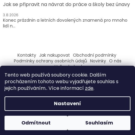
Jak se připravit na návrat do práce a školy bez únavy
3.8.2026
Konec prázdnin a letních dovolených znamená pro mnoho
lidí n...
Kontakty
Jak nakupovat
Obchodní podmínky
Podmínky ochrany osobních údajů
Novinky
O nás
Velkoobchod
Tento web používá soubory cookie. Dalším
ZAREGISTRUJ SE A ZÍSKEJ SLEVU 100,- NA PRVNÍ NÁKUP
procházením tohoto webu vyjadřujete souhlas s
jejich používáním.. Více informací
zde
.
Nastavení
Vytvořil Shoptet
Odmítnout
Souhlasím
Copyright 2026
Evilo
. Všechna práva vyhrazena.