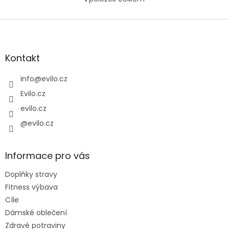
O
přírodní produkt je ideální
v
volbou pro...
l
Z
á
á
d
p
a
a
Kontakt
c
t
í
í
info
@
evilo.cz
p
r
Evilo.cz
v
evilo.cz
k
y
@evilo.cz
v
ý
p
Informace pro vás
i
s
Doplňky stravy
u
Fitness výbava
Cíle
Dámské oblečení
Zdravé potraviny