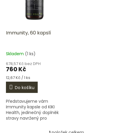
i
r
s
o
p
d
r
u
o
k
d
t
Immunity, 60 kapslí
u
ů
k
t
Skladem
(1 ks)
ů
678,57 Kč bez DPH
760 Kč
Měrná
12,67 Kč / 1 ks
cena:
Do košíku
Představujeme vám
Immunity kapsle od KIKI
Health, jedinečný doplněk
stravy navržený pro
komplexní podporu vašeho
imunitního systému. Tento
1
položek celkem