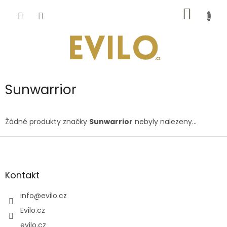
Přejít
NÁKUP
na
obsah
KOŠÍK
Sunwarrior
Žádné produkty značky
Sunwarrior
nebyly nalezeny...
Z
á
p
a
Kontakt
t
í
info
@
evilo.cz
Evilo.cz
evilo.cz