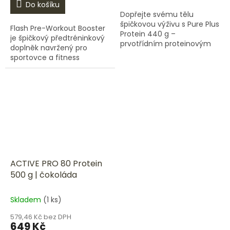
Do košíku
Dopřejte svému tělu
špičkovou výživu s Pure Plus
Flash Pre-Workout Booster
Protein 440 g –
je špičkový předtréninkový
prvotřídním proteinovým
doplněk navržený pro
doplňkem navrženým pro
sportovce a fitness
podporu růstu a
nadšence, kteří usilují o
regenerace svalů. Tento
maximální výkon a
protein je ideální volbou...
efektivitu během tréninku.
Tento...
ACTIVE PRO 80 Protein
500 g | čokoláda
Skladem
(1 ks)
579,46 Kč bez DPH
649 Kč