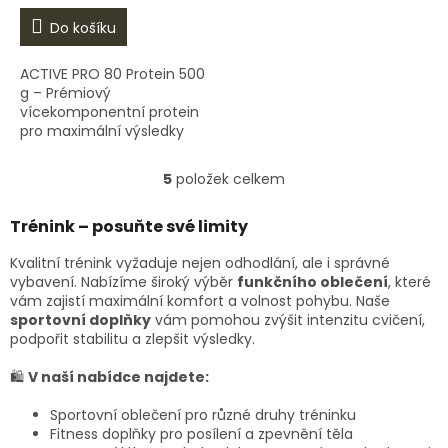
Do košíku
ACTIVE PRO 80 Protein 500
g – Prémiový
vícekomponentní protein
pro maximální výsledky
ACTIVE PRO 80 Protein od
Inkosporu je vysoce kvalitní
5
položek celkem
O
doplněk stravy, který
v
kombinuje...
l
Trénink – posuňte své limity
á
d
Kvalitní trénink vyžaduje nejen odhodlání, ale i správné
a
vybavení. Nabízíme široký výběr
funkčního oblečení
, které
c
vám zajistí maximální komfort a volnost pohybu. Naše
í
sportovní doplňky
vám pomohou zvýšit intenzitu cvičení,
p
podpořit stabilitu a zlepšit výsledky.
r
v
🛍
V naší nabídce najdete:
k
y
Sportovní oblečení pro různé druhy tréninku
v
Fitness doplňky pro posílení a zpevnění těla