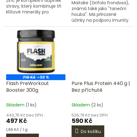
Zinc je komplexní doplněk
Maitake (Grifola frondosa),
stravy, který kombinuje tři
známá také jako "taneční
klíčové minerály pro
houba". Má přirozené
správné fungování těla.
účinky na podporu imunity.
Pomáhá snižovat únavu,
Obsahuje silný extrakt s
podporuje činnost svalů,...
garantovaným obsahem
30 % polysacharidů –
aktivních...
710 Kč
–30 %
Flash PreWorkout
Pure Plus Protein 440 g |
Booster 300g
Bez příchutě
Skladem
(1 ks)
Skladem
(2 ks)
443,75 Kč bez DPH
526,79 Kč bez DPH
497 Kč
590 Kč
Měrná
1,66 Kč / 1 g
Do košíku
cena: