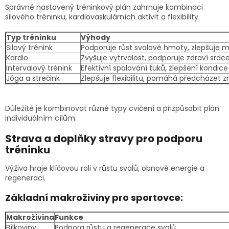
Správně nastavený tréninkový plán zahrnuje kombinaci
silového tréninku, kardiovaskulárních aktivit a flexibility.
Typ tréninku
Výhody
Silový trénink
Podporuje růst svalové hmoty, zlepšuje 
Kardio
Zvyšuje vytrvalost, podporuje zdraví srdc
Intervalový trénink
Efektivní spalování tuků, zlepšení kondice
Jóga a strečink
Zlepšuje flexibilitu, pomáhá předcházet 
Důležité je kombinovat různé typy cvičení a přizpůsobit plán
individuálním cílům.
Strava a doplňky stravy pro podporu
tréninku
Výživa hraje klíčovou roli v růstu svalů, obnově energie a
regeneraci.
Základní makroživiny pro sportovce:
Makroživina
Funkce
Bílkoviny
Podpora růstu a regenerace svalů