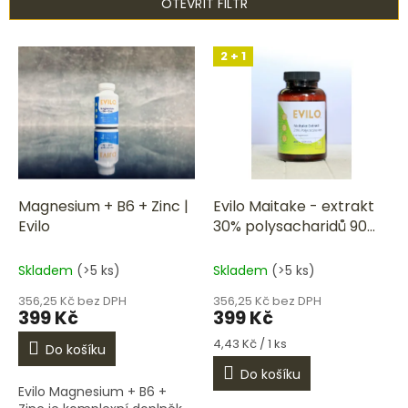
OTEVŘÍT FILTR
í
p
V
r
2 + 1
ý
o
p
d
i
u
s
k
p
t
r
ů
o
d
Magnesium + B6 + Zinc |
Evilo Maitake - extrakt
u
Evilo
30% polysacharidů 90
k
kapslí
t
Skladem
(>5 ks)
Skladem
(>5 ks)
ů
356,25 Kč bez DPH
356,25 Kč bez DPH
399 Kč
399 Kč
Měrná
4,43 Kč / 1 ks
Do košíku
cena:
Do košíku
Evilo Magnesium + B6 +