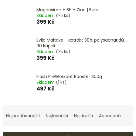
Magnesium + B6 + Zinc | Evilo
Skladem
(>5 ks)
399 Kč
Evilo Maitake - extrakt 30% polysacharidů
90 kapslí
Skladem
(>5 ks)
399 Kč
Flash PreWorkout Booster 300g
Skladem
(1 ks)
497 Kč
Ř
a
Nejprodávanější
Nejlevnější
Nejdražší
Abecedně
z
e
n