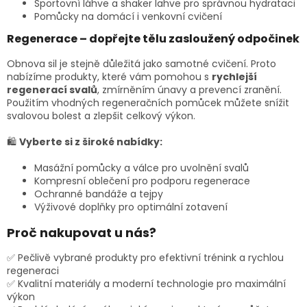
ý
Sportovní láhve a shaker lahve pro správnou hydrataci
p
Pomůcky na domácí i venkovní cvičení
i
Regenerace – dopřejte tělu zasloužený odpočinek
s
u
Obnova sil je stejně důležitá jako samotné cvičení. Proto
nabízíme produkty, které vám pomohou s
rychlejší
regenerací svalů
, zmírněním únavy a prevencí zranění.
Použitím vhodných regeneračních pomůcek můžete snížit
svalovou bolest a zlepšit celkový výkon.
🛍
Vyberte si z široké nabídky:
Masážní pomůcky a válce pro uvolnění svalů
Kompresní oblečení pro podporu regenerace
Ochranné bandáže a tejpy
Výživové doplňky pro optimální zotavení
Proč nakupovat u nás?
✅ Pečlivě vybrané produkty pro efektivní trénink a rychlou
regeneraci
✅ Kvalitní materiály a moderní technologie pro maximální
výkon