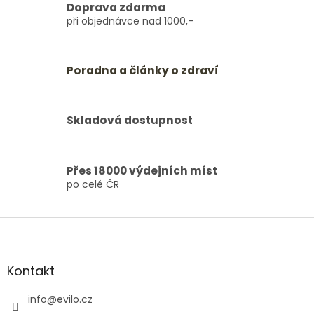
Doprava zdarma
při objednávce nad 1000,-
Poradna a články o zdraví
Skladová dostupnost
Přes 18000 výdejních míst
po celé ČR
Z
á
p
a
Kontakt
t
í
info
@
evilo.cz