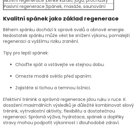
Aktivní regenerace
Lehké kardio, jóga, procházky
Pasivní regenerace
Spánek, masáže, saunování
Kvalitní spánek jako základ regenerace
Během spánku dochází k opravě svalů a obnově energie.
Nedostatek spánku může vést ke snížení výkonu, pomalejší
regeneraci a vyššímu riziku zranění.
Tipy pro lepší spánek:
Choďte spát a vstávejte ve stejnou dobu.
Omezte modré světlo před spaním.
Zajistěte si tichou a temnou ložnici.
Efektivní trénink a správná regenerace jdou ruku v ruce. K
dosažení maximálních výsledků je důležité kombinovat silový
trénink, vytrvalostní aktivity, flexibilitu a dostatečnou
regeneraci. Správná výživa, hydratace, spánek a doplňky
stravy mohou podpořit výkonnost i dlouhodobé zdraví.