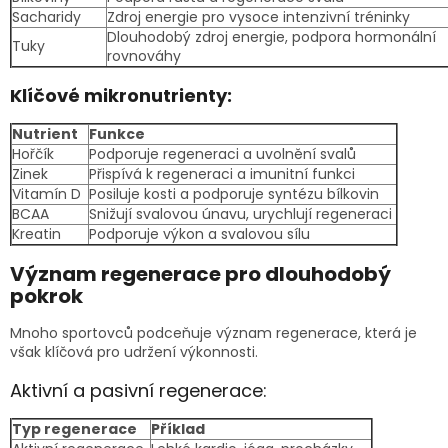
Sacharidy
Zdroj energie pro vysoce intenzivní tréninky
Dlouhodobý zdroj energie, podpora hormonální
Tuky
rovnováhy
Klíčové mikronutrienty:
Nutrient
Funkce
Hořčík
Podporuje regeneraci a uvolnění svalů
Zinek
Přispívá k regeneraci a imunitní funkci
Vitamín D
Posiluje kosti a podporuje syntézu bílkovin
BCAA
Snižují svalovou únavu, urychlují regeneraci
Kreatin
Podporuje výkon a svalovou sílu
Význam regenerace pro dlouhodobý
pokrok
Mnoho sportovců podceňuje význam regenerace, která je
však klíčová pro udržení výkonnosti.
Aktivní a pasivní regenerace:
Typ regenerace
Příklad