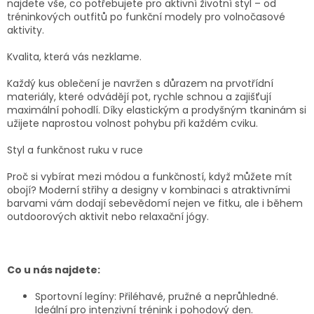
c
najdete vše, co potřebujete pro aktivní životní styl – od
í
tréninkových outfitů po funkční modely pro volnočasové
p
aktivity.
r
v
Kvalita, která vás nezklame.
k
y
Každý kus oblečení je navržen s důrazem na prvotřídní
v
materiály, které odvádějí pot, rychle schnou a zajišťují
ý
maximální pohodlí. Díky elastickým a prodyšným tkaninám si
p
užijete naprostou volnost pohybu při každém cviku.
i
s
Styl a funkčnost ruku v ruce
u
Proč si vybírat mezi módou a funkčností, když můžete mít
obojí? Moderní střihy a designy v kombinaci s atraktivními
barvami vám dodají sebevědomí nejen ve fitku, ale i během
outdoorových aktivit nebo relaxační jógy.
Co u nás najdete:
Sportovní legíny:
Přiléhavé, pružné a neprůhledné.
Ideální pro intenzivní trénink i pohodový den.