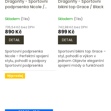
Dragonfly - Sportovní
Dragonfly - Sportovní
podprsenka Nicole /
bikini top Grace / Black
Petrol
Skladem
(1 ks)
Skladem
(1 ks)
735,54 Kč bez DPH
742,98 Kč bez DPH
890 Kč
899 Kč
DETAIL
DETAIL
Sportovní podprsenka
Sportovní bikini top Grace –
Nicole – Perfektní spojení
styl, pohodlí a výkon v
stylu, pohodlí a podpory
jednom Objevte elegantní
Sportovní podprsenka
spojení módy a funkčnosti
Nicole je ideální volbou pro
se sportovním bikini topem
aktivní ženy, které chtějí
Grace, který vám poskytne
Výprodej
spojit výkon se stylovým...
dokonalou oporu...