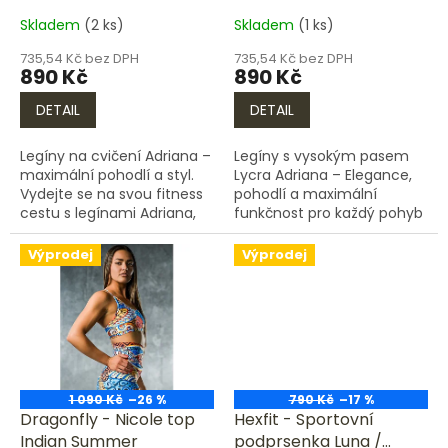
t
Skladem
(2 ks)
Skladem
(1 ks)
ů
735,54 Kč bez DPH
735,54 Kč bez DPH
890 Kč
890 Kč
DETAIL
DETAIL
Legíny na cvičení Adriana –
Legíny s vysokým pasem
maximální pohodlí a styl.
Lycra Adriana – Elegance,
Vydejte se na svou fitness
pohodlí a maximální
cestu s legínami Adriana,
funkčnost pro každý pohyb
které spojují moderní
Objevte perfektní spojení
design, pohodlí a
stylu, komfortu a
Výprodej
Výprodej
funkčnost. Tyto legíny
výjimečné kvality s
jsou...
legínami Lycra...
1 090 Kč
–26 %
790 Kč
–17 %
Dragonfly - Nicole top
Hexfit - Sportovní
Indian Summer
podprsenka Luna /