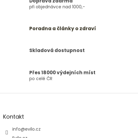
Doprava zdarma
při objednávce nad 1000,-
Poradna a články o zdraví
Skladová dostupnost
Přes 18000 výdejních míst
po celé ČR
Z
á
p
a
Kontakt
t
í
info
@
evilo.cz