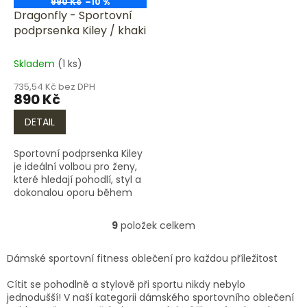
990 Kč
–10 %
Dragonfly - Sportovní
podprsenka Kiley / khaki
Skladem
(1 ks)
735,54 Kč bez DPH
890 Kč
DETAIL
Sportovní podprsenka Kiley
je ideální volbou pro ženy,
které hledají pohodlí, styl a
dokonalou oporu během
cvičení. Díky svému
preciznímu zpracování a
9
položek celkem
O
vysoce kvalitním...
v
l
Dámské sportovní fitness oblečení pro každou příležitost
á
d
Cítit se pohodlně a stylově při sportu nikdy nebylo
a
jednodušší! V naší kategorii dámského sportovního oblečení