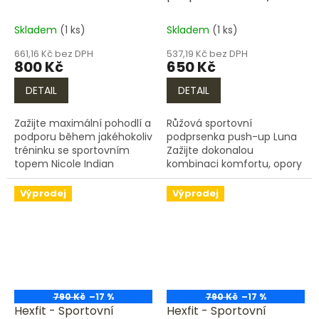
růžová
Skladem
(1 ks)
Skladem
(1 ks)
661,16 Kč bez DPH
537,19 Kč bez DPH
800 Kč
650 Kč
DETAIL
DETAIL
Zažijte maximální pohodlí a
Růžová sportovní
podporu během jakéhokoliv
podprsenka push-up Luna
tréninku se sportovním
Zažijte dokonalou
topem Nicole Indian
kombinaci komfortu, opory
Summer. Tento elegantní a
a stylu se zelenou
funkční top byl navržen s
sportovní podprsenkou
Výprodej
Výprodej
důrazem na ženskost,...
push-up Luna od Hexfit.cz.
Tato elegantní a...
790 Kč
–17 %
790 Kč
–17 %
Hexfit - Sportovní
Hexfit - Sportovní