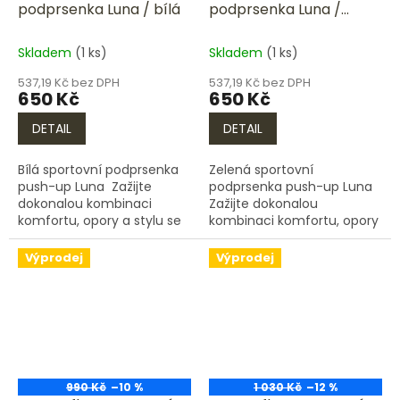
podprsenka Luna / bílá
podprsenka Luna /
zelená
Skladem
(1 ks)
Skladem
(1 ks)
537,19 Kč bez DPH
537,19 Kč bez DPH
650 Kč
650 Kč
DETAIL
DETAIL
Bílá sportovní podprsenka
Zelená sportovní
push-up Luna Zažijte
podprsenka push-up Luna
dokonalou kombinaci
Zažijte dokonalou
komfortu, opory a stylu se
kombinaci komfortu, opory
zelenou sportovní
a stylu se zelenou
podprsenkou push-up Luna
sportovní podprsenkou
Výprodej
Výprodej
od Hexfit.cz. Tato elegantní
push-up Luna od Hexfit.cz.
a...
Tato elegantní a...
990 Kč
–10 %
1 030 Kč
–12 %