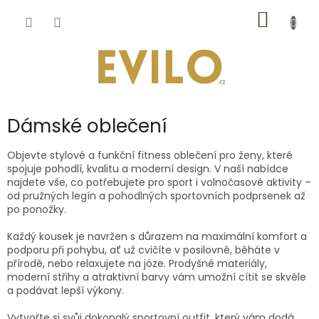
Přejít
NÁKUP
na
obsah
KOŠÍK
Dámské oblečení
Objevte stylové a funkční fitness oblečení pro ženy, které
spojuje pohodlí, kvalitu a moderní design. V naší nabídce
najdete vše, co potřebujete pro sport i volnočasové aktivity –
od pružných legín a pohodlných sportovních podprsenek až
po ponožky.
Každý kousek je navržen s důrazem na maximální komfort a
podporu při pohybu, ať už cvičíte v posilovně, běháte v
přírodě, nebo relaxujete na józe. Prodyšné materiály,
moderní střihy a atraktivní barvy vám umožní cítit se skvěle
a podávat lepší výkony.
Vytvořte si svůj dokonalý sportovní outfit, který vám dodá