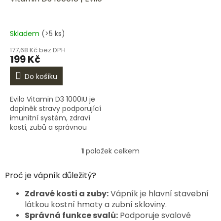
u
k
t
Skladem
(>5 ks)
ů
177,68 Kč bez DPH
199 Kč
Do košíku
Evilo Vitamin D3 1000IU je
doplněk stravy podporující
imunitní systém, zdraví
kostí, zubů a správnou
funkci svalů. Vitamin D3 je
často označován jako
1
položek celkem
O
„sluneční vitamin“,
v
protože...
l
Proč je vápník důležitý?
á
d
Zdravé kosti a zuby:
Vápník je hlavní stavební
a
látkou kostní hmoty a zubní skloviny.
c
Správná funkce svalů:
Podporuje svalové
í