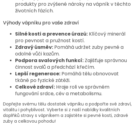
produkty pro zvýšené nároky na vápník v těchto
životních fázích.
Výhody vápníku pro vaše zdraví
Silné kosti a prevence úrazů:
Klíčový minerál
pro pevnost a pružnost kostí.
Zdravý úsměv:
Pomáhá udržet zuby pevné a
odolné vůči kazům.
Podpora svalových funkcí:
Zajišťuje správnou
činnost svalů a předchází křečím.
Lepší regenerace:
Pomáhá tělu obnovovat
tkáně po fyzické zátěži.
Celkové zdraví:
Hraje roli ve správném
fungování srdce, cév a metabolismu.
Dopřejte svému tělu dostatek vápníku a podpořte své zdraví,
vitalitu i pohyblivost. Vyberte si z naší nabídky kvalitních
doplňků stravy s vápníkem a zajistěte si pevné kosti, zdravé
zuby a celkovou pohodu!