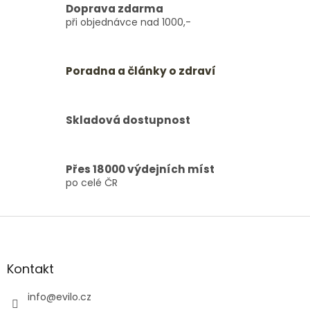
Doprava zdarma
při objednávce nad 1000,-
Poradna a články o zdraví
Skladová dostupnost
Přes 18000 výdejních míst
po celé ČR
Z
á
p
a
Kontakt
t
í
info
@
evilo.cz