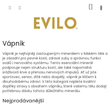
Přejít
NÁKUP
na
obsah
KOŠÍK
Vápník
Vápník je nejhojněji zastoupeným minerálem v lidském těle a
je zásadní pro pevné kosti, zdravé zuby a správnou funkci
svalů i nervového systému. Tento esenciální minerál
podporuje nejen strukturu kostí, ale také napomáhá
srážlivosti krve a přenosu nervových impulsů. Ať už jste
sportovec, senior, dítě nebo dospělý, vápník je klíčem k
dlouhodobému zdraví. V této kategorii najdete kvalitní
doplňky stravy s obsahem vápníku, které vašemu tělu dodají
potřebnou dávku tohoto důležitého minerálu.
Nejprodávanější