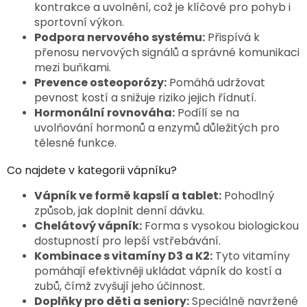
kontrakce a uvolnění, což je klíčové pro pohyb i
p
sportovní výkon.
r
Podpora nervového systému:
Přispívá k
v
k
přenosu nervových signálů a správné komunikaci
y
mezi buňkami.
v
Prevence osteoporózy:
Pomáhá udržovat
ý
pevnost kostí a snižuje riziko jejich řídnutí.
p
Hormonální rovnováha:
Podílí se na
i
uvolňování hormonů a enzymů důležitých pro
s
u
tělesné funkce.
Co najdete v kategorii vápníku?
Vápník ve formě kapslí a tablet:
Pohodlný
způsob, jak doplnit denní dávku.
Chelátový vápník:
Forma s vysokou biologickou
dostupností pro lepší vstřebávání.
Kombinace s vitamíny D3 a K2:
Tyto vitamíny
pomáhají efektivněji ukládat vápník do kostí a
zubů, čímž zvyšují jeho účinnost.
Doplňky pro děti a seniory:
Speciálně navržené