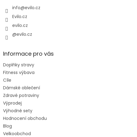
t
í
info
@
evilo.cz
Evilo.cz
evilo.cz
@evilo.cz
Informace pro vás
Doplňky stravy
Fitness výbava
Cíle
Dámské oblečení
Zdravé potraviny
Výprodej
Výhodné sety
Hodnocení obchodu
Blog
Velkoobchod