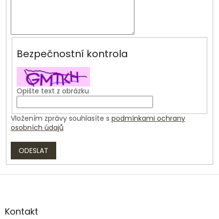
Bezpečnostní kontrola
Opište text z obrázku
Vložením zprávy souhlasíte s
podmínkami ochrany
osobních údajů
ODESLAT
Z
á
p
a
Kontakt