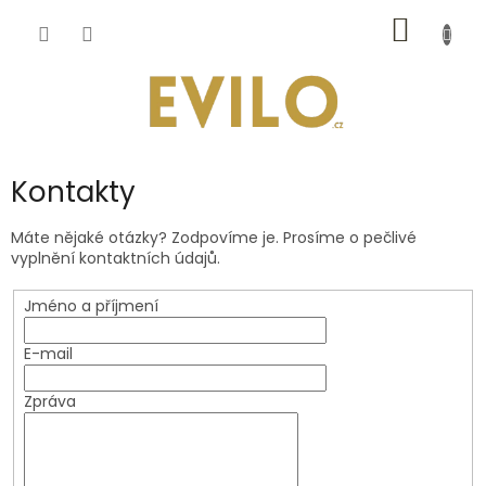
Přejít
NÁKUP
na
obsah
KOŠÍK
Kontakty
Máte nějaké otázky? Zodpovíme je. Prosíme o pečlivé
vyplnění kontaktních údajů.
Jméno a příjmení
E-mail
Zpráva