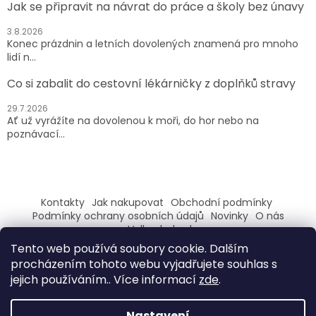
Jak se připravit na návrat do práce a školy bez únavy
3.8.2026
Konec prázdnin a letních dovolených znamená pro mnoho
lidí n...
Co si zabalit do cestovní lékárničky z doplňků stravy
29.7.2026
Ať už vyrážíte na dovolenou k moři, do hor nebo na
poznávací...
Kontakty
Jak nakupovat
Obchodní podmínky
Podmínky ochrany osobních údajů
Novinky
O nás
Velkoobchod
Tento web používá soubory cookie. Dalším
ZAREGISTRUJ SE A ZÍSKEJ SLEVU 100,- NA PRVNÍ NÁKUP
procházením tohoto webu vyjadřujete souhlas s
jejich používáním.. Více informací
zde
.
Nastavení