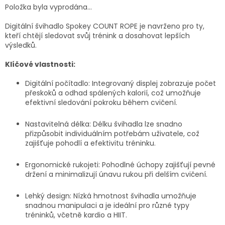
Položka byla vyprodána…
Digitální švihadlo Spokey COUNT ROPE je navrženo pro ty,
kteří chtějí sledovat svůj trénink a dosahovat lepších
výsledků.
Klíčové vlastnosti:
Digitální počítadlo:
Integrovaný displej zobrazuje počet
přeskoků a odhad spálených kalorií, což umožňuje
efektivní sledování pokroku během cvičení.
Nastavitelná délka:
Délku švihadla lze snadno
přizpůsobit individuálním potřebám uživatele, což
zajišťuje pohodlí a efektivitu tréninku.
Ergonomické rukojeti:
Pohodlné úchopy zajišťují pevné
držení a minimalizují únavu rukou při delším cvičení.
Lehký design:
Nízká hmotnost švihadla umožňuje
snadnou manipulaci a je ideální pro různé typy
tréninků, včetně kardio a HIIT.