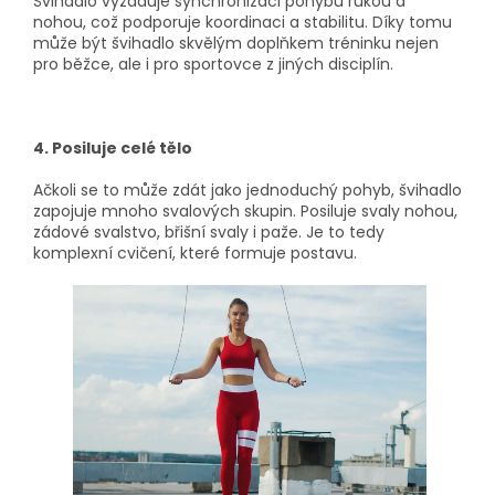
Švihadlo vyžaduje synchronizaci pohybů rukou a
nohou, což podporuje koordinaci a stabilitu. Díky tomu
může být švihadlo skvělým doplňkem tréninku nejen
pro běžce, ale i pro sportovce z jiných disciplín.
4. Posiluje celé tělo
Ačkoli se to může zdát jako jednoduchý pohyb, švihadlo
zapojuje mnoho svalových skupin. Posiluje svaly nohou,
zádové svalstvo, břišní svaly i paže. Je to tedy
komplexní cvičení, které formuje postavu.