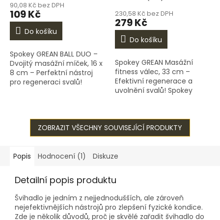
90,08 Kč bez DPH
produktu
109 Kč
230,58 Kč bez DPH
je
279 Kč
5,0
Do košíku
z
Do košíku
5
Spokey GREAN BALL DUO –
hvězdiček.
Spokey GREAN Masážní
Dvojitý masážní míček, 16 x
fitness válec, 33 cm –
8 cm – Perfektní nástroj
Efektivní regenerace a
pro regeneraci svalů!
uvolnění svalů! Spokey
Spokey GREAN BALL DUO je
GREAN je masážní fitness
speciálně navržený dvojitý
válec navržený pro
masážní míček, který...
všechny, kteří chtějí zlepšit
ZOBRAZIT VŠECHNY SOUVISEJÍCÍ PRODUKTY
regeneraci,...
Popis
Hodnocení (1)
Diskuze
Detailní popis produktu
Švihadlo je jedním z nejjednodušších, ale zároveň
nejefektivnějších nástrojů pro zlepšení fyzické kondice.
Zde je několik důvodů, proč je skvělé zařadit švihadlo do