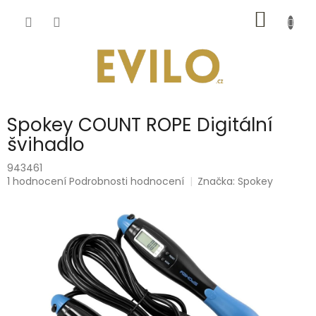
Přejít
NÁKUP
na
obsah
KOŠÍK
Spokey COUNT ROPE Digitální
švihadlo
943461
Průměrné
1 hodnocení
Podrobnosti hodnocení
Značka:
Spokey
hodnocení
produktu
je
5,0
z
5
hvězdiček.