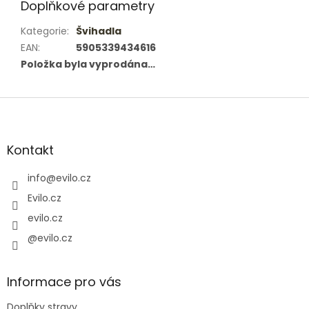
Doplňkové parametry
Kategorie
:
Švihadla
EAN
:
5905339434616
Položka byla vyprodána…
Z
á
p
a
Kontakt
t
í
info
@
evilo.cz
Evilo.cz
evilo.cz
@evilo.cz
Informace pro vás
Doplňky stravy