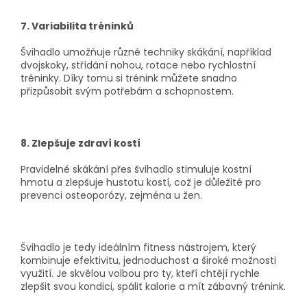
7. Variabilita tréninků
Švihadlo umožňuje různé techniky skákání, například
dvojskoky, střídání nohou, rotace nebo rychlostní
tréninky. Díky tomu si trénink můžete snadno
přizpůsobit svým potřebám a schopnostem.
8. Zlepšuje zdraví kostí
Pravidelné skákání přes švihadlo stimuluje kostní
hmotu a zlepšuje hustotu kostí, což je důležité pro
prevenci osteoporózy, zejména u žen.
Švihadlo je tedy ideálním fitness nástrojem, který
kombinuje efektivitu, jednoduchost a široké možnosti
využití. Je skvělou volbou pro ty, kteří chtějí rychle
zlepšit svou kondici, spálit kalorie a mít zábavný trénink.