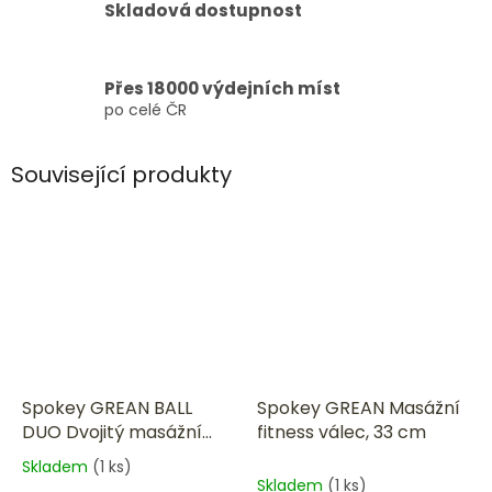
Skladová dostupnost
Přes 18000 výdejních míst
po celé ČR
Související produkty
Spokey GREAN BALL
Spokey GREAN Masážní
DUO Dvojitý masážní
fitness válec, 33 cm
míček, 16 x 8 cm
Skladem
(1 ks)
Průměrné
Skladem
(1 ks)
hodnocení