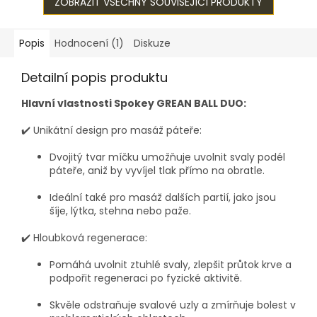
využití pro...
ZOBRAZIT VŠECHNY SOUVISEJÍCÍ PRODUKTY
na pití,...
Popis
Hodnocení (1)
Diskuze
Detailní popis produktu
Hlavní vlastnosti Spokey GREAN BALL DUO:
✔️
Unikátní design pro masáž páteře:
Dvojitý tvar míčku umožňuje uvolnit svaly podél
páteře, aniž by vyvíjel tlak přímo na obratle.
Ideální také pro masáž dalších partií, jako jsou
šíje, lýtka, stehna nebo paže.
✔️
Hloubková regenerace:
Pomáhá uvolnit ztuhlé svaly, zlepšit průtok krve a
podpořit regeneraci po fyzické aktivitě.
Skvěle odstraňuje svalové uzly a zmírňuje bolest v