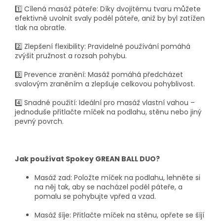
1️⃣
Cílená masáž páteře:
Díky dvojitému tvaru můžete
efektivně uvolnit svaly podél páteře, aniž by byl zatížen
tlak na obratle.
2️⃣
Zlepšení flexibility:
Pravidelné používání pomáhá
zvýšit pružnost a rozsah pohybu.
3️⃣
Prevence zranění:
Masáž pomáhá předcházet
svalovým zraněním a zlepšuje celkovou pohyblivost.
4️⃣
Snadné použití:
Ideální pro masáž vlastní vahou –
jednoduše přitlačte míček na podlahu, stěnu nebo jiný
pevný povrch.
Jak používat Spokey GREAN BALL DUO?
Masáž zad:
Položte míček na podlahu, lehněte si
na něj tak, aby se nacházel podél páteře, a
pomalu se pohybujte vpřed a vzad.
Masáž šíje:
Přitlačte míček na stěnu, opřete se šíjí