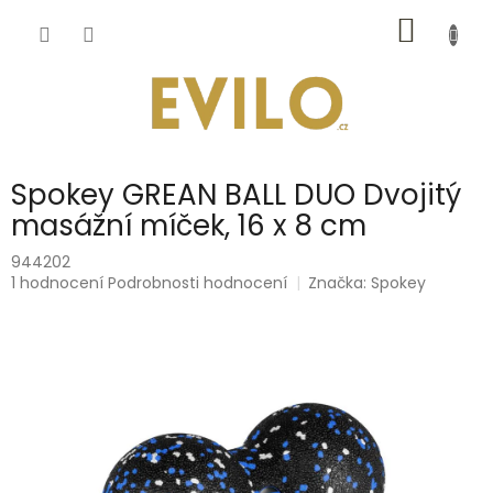
Přejít
NÁKUP
na
obsah
KOŠÍK
Spokey GREAN BALL DUO Dvojitý
masážní míček, 16 x 8 cm
944202
Průměrné
1 hodnocení
Podrobnosti hodnocení
Značka:
Spokey
hodnocení
produktu
je
5,0
z
5
hvězdiček.