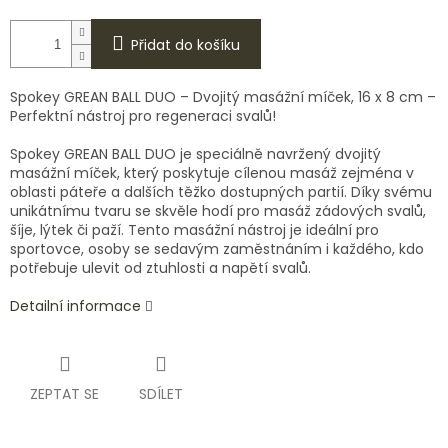
Přidat do košíku
Spokey GREAN BALL DUO – Dvojitý masážní míček, 16 x 8 cm –
Perfektní nástroj pro regeneraci svalů!
Spokey GREAN BALL DUO je speciálně navržený dvojitý
masážní míček, který poskytuje cílenou masáž zejména v
oblasti páteře a dalších těžko dostupných partií. Díky svému
unikátnímu tvaru se skvěle hodí pro masáž zádových svalů,
šíje, lýtek či paží. Tento masážní nástroj je ideální pro
sportovce, osoby se sedavým zaměstnáním i každého, kdo
potřebuje ulevit od ztuhlosti a napětí svalů.
Detailní informace
ZEPTAT SE
SDÍLET