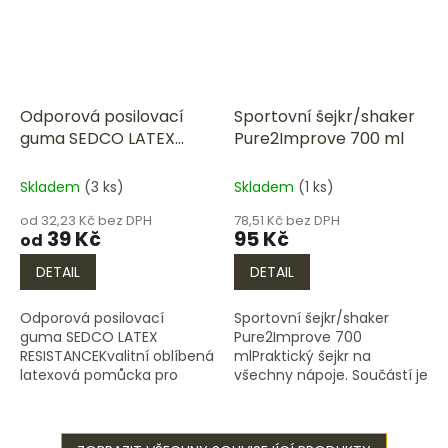
Odporová posilovací
Sportovní šejkr/shaker
guma SEDCO LATEX
Pure2Improve 700 ml
RESISTANCE
Skladem
(3 ks)
Skladem
(1 ks)
od 32,23 Kč bez DPH
78,51 Kč bez DPH
39 Kč
95 Kč
od
DETAIL
DETAIL
Odporová posilovací
Sportovní šejkr/shaker
guma SEDCO LATEX
Pure2Improve 700
RESISTANCEKvalitní oblíbená
mlPraktický šejkr na
latexová pomůcka pro
všechny nápoje. Součástí je
kondiční a odporové
i třepací koule, která
cvičení. Univerzální ve
zabraňuje vzniku hrudek.
všech směrech. Možnost
Šejkr má spolehlivý uzávěr