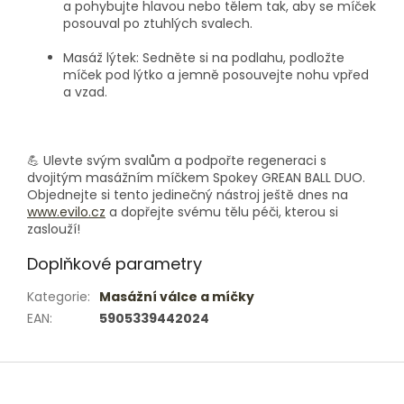
a pohybujte hlavou nebo tělem tak, aby se míček
posouval po ztuhlých svalech.
Masáž lýtek:
Sedněte si na podlahu, podložte
míček pod lýtko a jemně posouvejte nohu vpřed
a vzad.
💪
Ulevte svým svalům a podpořte regeneraci s
dvojitým masážním míčkem Spokey GREAN BALL DUO.
Objednejte si tento jedinečný nástroj ještě dnes na
www.evilo.cz
a dopřejte svému tělu péči, kterou si
zaslouží!
Doplňkové parametry
Kategorie
:
Masážní válce a míčky
EAN
:
5905339442024
Z
á