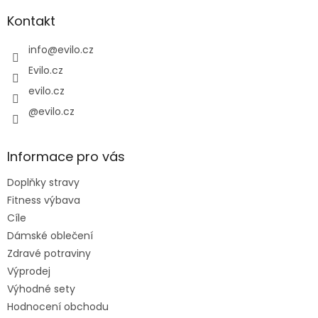
p
a
Kontakt
t
í
info
@
evilo.cz
Evilo.cz
evilo.cz
@evilo.cz
Informace pro vás
Doplňky stravy
Fitness výbava
Cíle
Dámské oblečení
Zdravé potraviny
Výprodej
Výhodné sety
Hodnocení obchodu