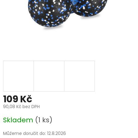
109 Kč
90,08 Kč bez DPH
Měrná
Skladem
(1 ks)
cena:
Můžeme doručit do:
12.8.2026