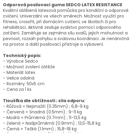
Odporová posilovací guma SEDCO LATEX RESISTANCE
Kvalitní oblíbená latexová pomůcka pro kondiční a odporové
cvičení. Univerzální ve všech směrech. Možnost využití pro
fitness, crossfit, při domácím cvičení, ve školách či pro
rehabilitaci. Aktivně zesiluje svalstvo pomocí odporového
zatížení. Zaměřuje se zejména sílu svalů, jejich mohutnost a
pevnost, rozsah pohybu a svalovou koordinaci. Je nenáročná
na prostor a další posilovací přístroje a vybavení.
Technický popis:
- Výrobce Sedco
- Možnost zvolení zátěže
- Materiál: latex
- Velice odolná
- Rozměry: 50x5 cm
- Cena za 1 ks
Tloušťka dle obtížnosti ; síla odporu:
- Růžová = Nejsnažší (0.35mm) ; 6,8-9 kg
- Červená = Snadná (0.5mm) ; 9-11 kg
- Modrá = Průměrná (0.7mm) ; 11-13,5 kg
- Zelená = Nadprůměrná (0.9mm) ; 13,5-15,8 kg
- Černá = Težká (1.1mm) ; 15,8-18 kg