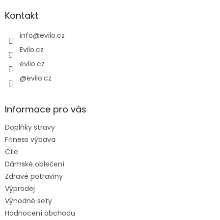
p
a
Kontakt
t
í
info
@
evilo.cz
Evilo.cz
evilo.cz
@evilo.cz
Informace pro vás
Doplňky stravy
Fitness výbava
Cíle
Dámské oblečení
Zdravé potraviny
Výprodej
Výhodné sety
Hodnocení obchodu