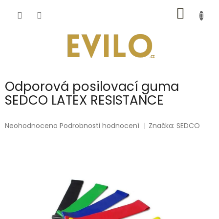
Přejít
NÁKUP
na
obsah
KOŠÍK
Odporová posilovací guma
SEDCO LATEX RESISTANCE
Průměrné
Neohodnoceno
Podrobnosti hodnocení
Značka:
SEDCO
hodnocení
produktu
je
0,0
z
5
hvězdiček.