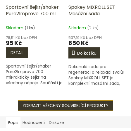
Sportovní šejkr/shaker
Spokey MIXROLL SET
Pure2Improve 700 ml
Masážní sada
Skladem
(1 ks)
Skladem
(2 ks)
78,51 Kč bez DPH
537,19 Kč bez DPH
95 Kč
650 Kč
DETAIL
Do košíku
Sportovní šejkr/shaker
Dokonalá sada pro
Pure2Improve 700
regeneraci a relaxaci svalů!
mlPraktický šejkr na
Spokey MIXROLL SET je
všechny nápoje. Součástí je
komplexní masážní sada,
i třepací koule, která
která vám pomůže uvolnit
zabraňuje vzniku hrudek.
ztuhlé svaly, zlepšit krevní
Šejkr má spolehlivý uzávěr
oběh a podpořit
na pití,...
ZOBRAZIT VŠECHNY SOUVISEJÍCÍ PRODUKTY
regeneraci...
Popis
Hodnocení
Diskuze