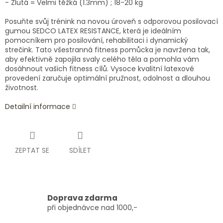
- Žlutá = Velmi těžká (1.3mm) ; 18-20 kg
Posuňte svůj trénink na novou úroveň s
odporovou posilovací
gumou SEDCO LATEX RESISTANCE
, která je ideálním
pomocníkem pro posilování, rehabilitaci i dynamický
strečink. Tato všestranná fitness pomůcka je navržena tak,
aby efektivně zapojila svaly celého těla a pomohla vám
dosáhnout vašich fitness cílů. Vysoce kvalitní latexové
provedení zaručuje optimální pružnost, odolnost a dlouhou
životnost.
Detailní informace
ZEPTAT SE
SDÍLET
Doprava zdarma
při objednávce nad 1000,-