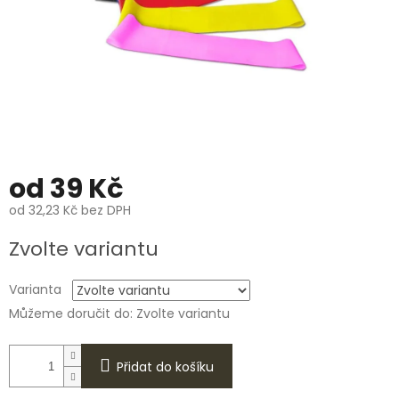
od
39 Kč
od
32,23 Kč
bez DPH
Měrná
Zvolte variantu
cena:
Varianta
Můžeme doručit do:
Zvolte variantu
Přidat do košíku