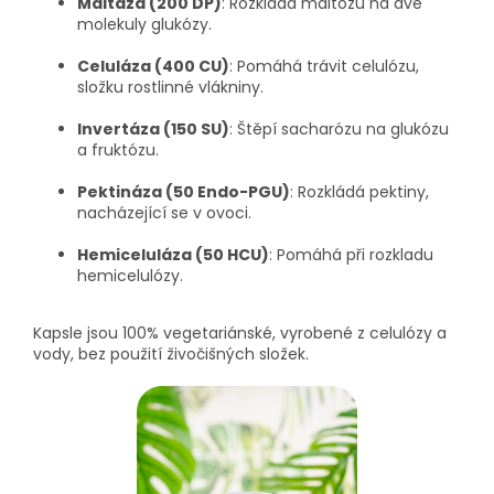
Maltáza (200 DP)
:
Rozkládá maltózu na dvě
molekuly glukózy.
Celuláza (400 CU)
:
Pomáhá trávit celulózu,
složku rostlinné vlákniny.
Invertáza (150 SU)
:
Štěpí sacharózu na glukózu
a fruktózu.
Pektináza (50 Endo-PGU)
:
Rozkládá pektiny,
nacházející se v ovoci.
Hemiceluláza (50 HCU)
:
Pomáhá při rozkladu
hemicelulózy.
Kapsle jsou 100% vegetariánské, vyrobené z celulózy a
vody, bez použití živočišných složek.