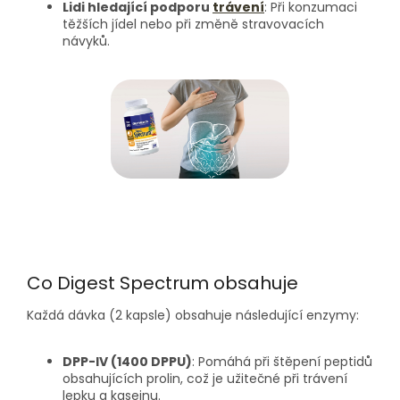
Lidi hledající podporu
trávení
:
Při konzumaci
těžších jídel nebo při změně stravovacích
návyků.
Co Digest Spectrum obsahuje
Každá dávka (2 kapsle) obsahuje následující enzymy:
DPP-IV (1400 DPPU)
:
Pomáhá při štěpení peptidů
obsahujících prolin, což je užitečné při trávení
lepku a kaseinu.