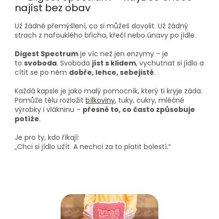
najíst bez obav
Už žádné přemýšlení, co si můžeš dovolit. Už žádný
strach z nafouklého břicha, křečí nebo únavy po jídle.
Digest Spectrum
je víc než jen enzymy – je
to
svoboda
. Svoboda
jíst s klidem
, vychutnat si jídlo a
cítit se po něm
dobře, lehce, sebejistě
.
Každá kapsle je jako malý pomocník, který ti kryje záda.
Pomůže tělu rozložit
bílkoviny
, tuky, cukry, mléčné
výrobky i vlákninu –
přesně to, co často způsobuje
potíže
.
Je pro ty, kdo říkají:
„Chci si jídlo užít. A nechci za to platit bolestí.“