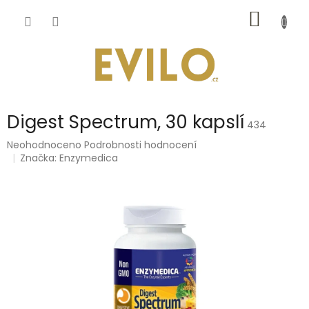
Přejít
NÁKUP
na
obsah
KOŠÍK
Digest Spectrum, 30 kapslí
434
Průměrné
Neohodnoceno
Podrobnosti hodnocení
hodnocení
Značka:
Enzymedica
produktu
je
0,0
z
5
hvězdiček.