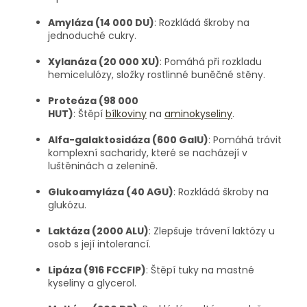
Amyláza (14 000 DU)
:
Rozkládá škroby na
jednoduché cukry.
Xylanáza (20 000 XU)
:
Pomáhá při rozkladu
hemicelulózy, složky rostlinné buněčné stěny.
Proteáza (98 000
HUT)
:
Štěpí
bílkoviny
na
aminokyseliny
.
Alfa-galaktosidáza (600 GaIU)
:
Pomáhá trávit
komplexní sacharidy, které se nacházejí v
luštěninách a zelenině.
Glukoamyláza (40 AGU)
:
Rozkládá škroby na
glukózu.
Laktáza (2000 ALU)
:
Zlepšuje trávení laktózy u
osob s její intolerancí.
Lipáza (916 FCCFIP)
:
Štěpí tuky na mastné
kyseliny a glycerol.