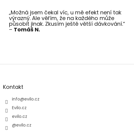
„Možná jsem čekal víc, u mě efekt není tak
výrazný. Ale věřím, že na každého může
působit jinak. Zkusím ještě větší dávkování.“
–
Tomáš N.
Z
á
p
a
Kontakt
t
í
info
@
evilo.cz
Evilo.cz
evilo.cz
@evilo.cz