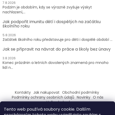
7.8.2026
Podzim je obdobím, kdy se výrazně zvyšuje výskyt
nachlazení,...
Jak podpořit imunitu dětí i dospělých na začátku
školního roku
5.8.2026
Začátek školního roku představuje pro děti i dospělé období ...
Jak se připravit na návrat do práce a školy bez únavy
3.8.2026
Konec prázdnin a letních dovolených znamená pro mnoho
lidí n...
Kontakty
Jak nakupovat
Obchodní podmínky
Podmínky ochrany osobních údajů
Novinky
O nás
Velkoobchod
Tento web používá soubory cookie. Dalším
ZAREGISTRUJ SE A ZÍSKEJ SLEVU 100,- NA PRVNÍ NÁKUP
procházením tohoto webu vyjadřujete souhlas s