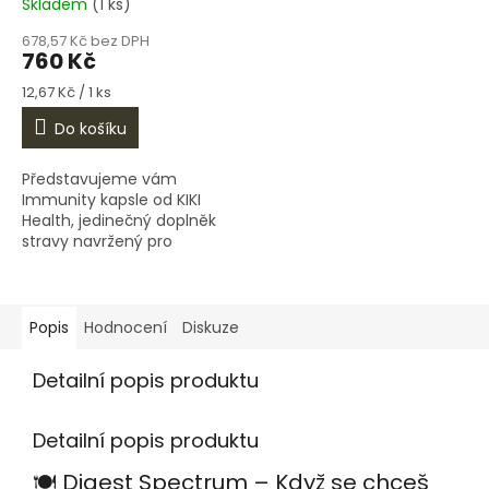
Skladem
(1 ks)
678,57 Kč bez DPH
760 Kč
Měrná
12,67 Kč / 1 ks
cena:
Do košíku
Představujeme vám
Immunity kapsle od KIKI
Health, jedinečný doplněk
stravy navržený pro
komplexní podporu vašeho
imunitního systému. Tento
přírodní produkt je ideální
volbou pro...
Popis
Hodnocení
Diskuze
Detailní popis produktu
Detailní popis produktu
🍽️ Digest Spectrum – Když se chceš