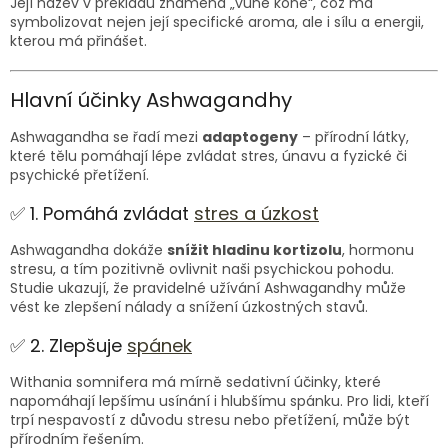
Její název v překladu znamená „vůně koně“, což má
symbolizovat nejen její specifické aroma, ale i sílu a energii,
kterou má přinášet.
Hlavní účinky Ashwagandhy
Ashwagandha se řadí mezi
adaptogeny
– přírodní látky,
které tělu pomáhají lépe zvládat stres, únavu a fyzické či
psychické přetížení.
✅ 1. Pomáhá zvládat
stres a úzkost
Ashwagandha dokáže
snížit hladinu kortizolu
, hormonu
stresu, a tím pozitivně ovlivnit naši psychickou pohodu.
Studie ukazují, že pravidelné užívání Ashwagandhy může
vést ke zlepšení nálady a snížení úzkostných stavů.
✅ 2. Zlepšuje
spánek
Withania somnifera má mírně sedativní účinky, které
napomáhají lepšímu usínání i hlubšímu spánku. Pro lidi, kteří
trpí nespavostí z důvodu stresu nebo přetížení, může být
přírodním řešením.