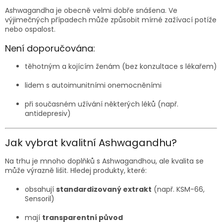
Ashwagandha je obecně velmi dobře snášena. Ve
výjimečných případech může způsobit mírné zažívací potíže
nebo ospalost.
Není doporučována:
těhotným a kojícím ženám (bez konzultace s lékařem)
lidem s autoimunitními onemocněními
při současném užívání některých léků (např.
antidepresiv)
Jak vybrat kvalitní Ashwagandhu?
Na trhu je mnoho doplňků s Ashwagandhou, ale kvalita se
může výrazně lišit. Hledej produkty, které:
obsahují
standardizovaný extrakt
(např. KSM-66,
Sensoril)
mají
transparentní původ