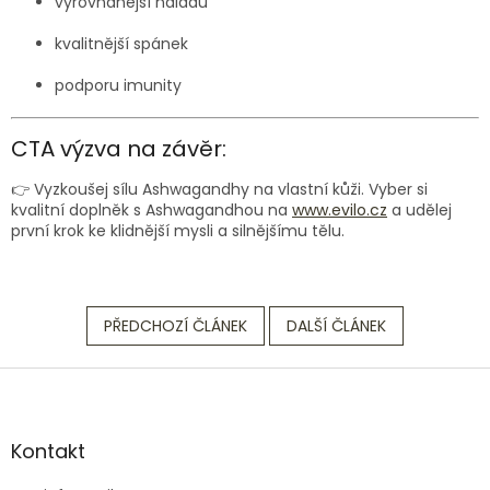
vyrovnanější náladu
kvalitnější spánek
podporu imunity
CTA výzva na závěr:
👉 Vyzkoušej sílu Ashwagandhy na vlastní kůži. Vyber si
kvalitní doplněk s Ashwagandhou na
www.evilo.cz
a udělej
první krok ke klidnější mysli a silnějšímu tělu.
PŘEDCHOZÍ ČLÁNEK
DALŠÍ ČLÁNEK
Z
á
p
a
Kontakt
t