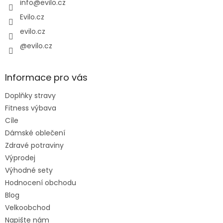
í
info
@
evilo.cz
Evilo.cz
evilo.cz
@evilo.cz
Informace pro vás
Doplňky stravy
Fitness výbava
Cíle
Dámské oblečení
Zdravé potraviny
Výprodej
Výhodné sety
Hodnocení obchodu
Blog
Velkoobchod
Napište nám