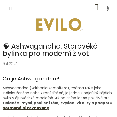
Přejít
NÁKUP
na
obsah
KOŠÍK
🧠 Ashwagandha: Starověká
bylinka pro moderní život
9.4.2025
Co je Ashwagandha?
Ashwagandha (Withania somnifera), známá také jako
indický ženšen nebo zimní třešeň, je jedna z nejdůležitějších
bylin v ájurvédské medicíně. Již po tisíce let se používá pro
zklidnění mysli, posílení těla, zvýšení vitality a podporu
hormonální rovnováhy
.