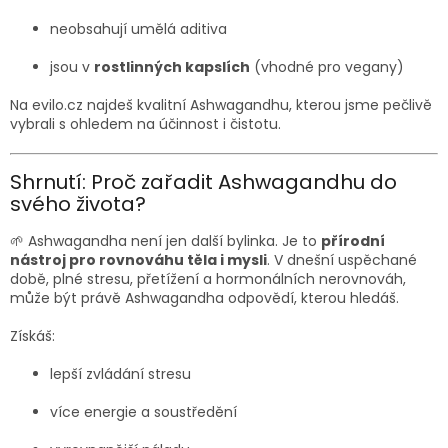
neobsahují umělá aditiva
jsou v
rostlinných kapslích
(vhodné pro vegany)
Na evilo.cz najdeš kvalitní Ashwagandhu, kterou jsme pečlivě
vybrali s ohledem na účinnost i čistotu.
Shrnutí: Proč zařadit Ashwagandhu do
svého života?
🌱 Ashwagandha není jen další bylinka. Je to
přírodní
nástroj pro rovnováhu těla i mysli
. V dnešní uspěchané
době, plné stresu, přetížení a hormonálních nerovnováh,
může být právě Ashwagandha odpovědí, kterou hledáš.
Získáš:
lepší zvládání stresu
více energie a soustředění