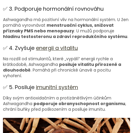
✅ 3. Podporuje hormonální rovnováhu
Ashwagandha má pozitivní vliv na hormonální systém. U žen
pomáhá vyrovnávat
menstruační cyklus, snižovat
příznaky PMS nebo menopauzy
. U mužů podporuje
hladinu testosteronu a zdraví reprodukčního systému
.
✅ 4. Zvyšuje
energii a vitalitu
Na rozdíl od stimulantů, které „vypálí“ energii rychle a
krátkodobě, Ashwagandha
posiluje vitalitu přirozeně a
dlouhodobě
. Pomáhá při chronické únavě a pocitu
vyhoření.
✅ 5. Posiluje
imunitní systém
Díky svým antioxidačním a protizánětlivým účinkům
Ashwagandha
podporuje obranyschopnost organismu
,
chrání buňky před poškozením a posiluje imunitu.