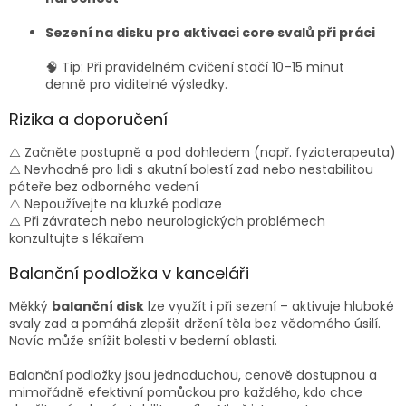
Sezení na disku pro aktivaci core svalů při práci
🧠 Tip: Při pravidelném cvičení stačí 10–15 minut
denně pro viditelné výsledky.
Rizika a doporučení
⚠️ Začněte postupně a pod dohledem (např. fyzioterapeuta)
⚠️ Nevhodné pro lidi s akutní bolestí zad nebo nestabilitou
páteře bez odborného vedení
⚠️ Nepoužívejte na kluzké podlaze
⚠️ Při závratech nebo neurologických problémech
konzultujte s lékařem
Balanční podložka v kanceláři
Měkký
balanční disk
lze využít i při sezení – aktivuje hluboké
svaly zad a pomáhá zlepšit držení těla bez vědomého úsilí.
Navíc může snížit bolesti v bederní oblasti.
Balanční podložky jsou jednoduchou, cenově dostupnou a
mimořádně efektivní pomůckou pro každého, kdo chce