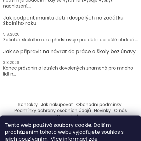
nachlazení,...
Jak podpořit imunitu dětí i dospělých na začátku
školního roku
5.8.2026
Začátek školního roku představuje pro děti i dospělé období ...
Jak se připravit na návrat do práce a školy bez únavy
3.8.2026
Konec prázdnin a letních dovolených znamená pro mnoho
lidí n...
Kontakty
Jak nakupovat
Obchodní podmínky
Podmínky ochrany osobních údajů
Novinky
O nás
Velkoobchod
Tento web používá soubory cookie. Dalším
ZAREGISTRUJ SE A ZÍSKEJ SLEVU 100,- NA PRVNÍ NÁKUP
procházením tohoto webu vyjadřujete souhlas s
jejich používáním.. Více informací
zde
.