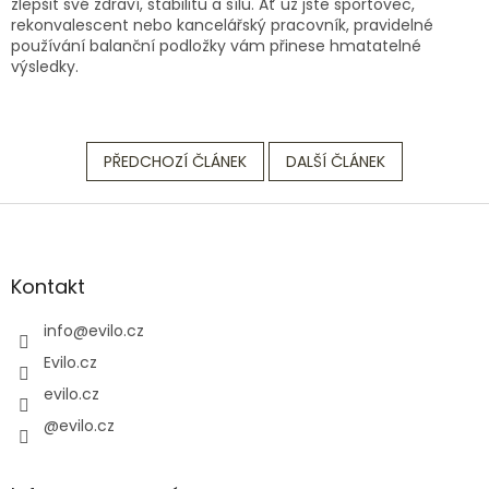
zlepšit své zdraví, stabilitu a sílu. Ať už jste sportovec,
rekonvalescent nebo kancelářský pracovník, pravidelné
používání balanční podložky vám přinese hmatatelné
výsledky.
PŘEDCHOZÍ ČLÁNEK
DALŠÍ ČLÁNEK
Z
á
p
a
Kontakt
t
í
info
@
evilo.cz
Evilo.cz
evilo.cz
@evilo.cz