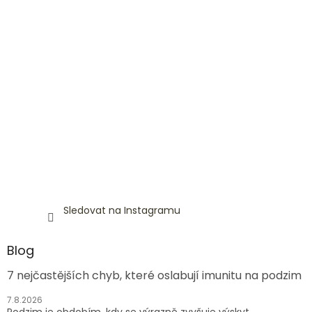
Sledovat na Instagramu
Blog
7 nejčastějších chyb, které oslabují imunitu na podzim
7.8.2026
Podzim je obdobím, kdy se výrazně zvyšuje výskyt