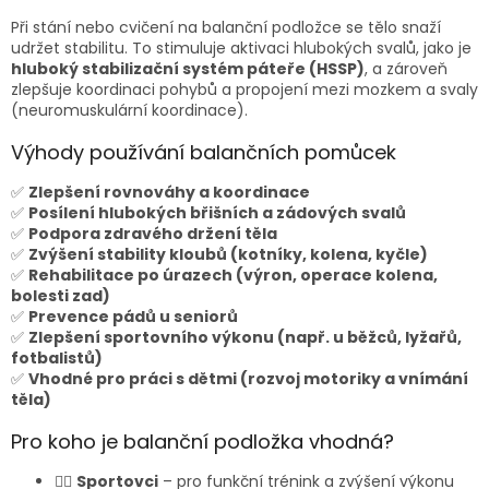
Při stání nebo cvičení na balanční podložce se tělo snaží
udržet stabilitu. To stimuluje aktivaci hlubokých svalů, jako je
hluboký stabilizační systém páteře (HSSP)
, a zároveň
zlepšuje koordinaci pohybů a propojení mezi mozkem a svaly
(neuromuskulární koordinace).
Výhody používání balančních pomůcek
✅
Zlepšení rovnováhy a koordinace
✅
Posílení hlubokých břišních a zádových svalů
✅
Podpora zdravého držení těla
✅
Zvýšení stability kloubů (kotníky, kolena, kyčle)
✅
Rehabilitace po úrazech (výron, operace kolena,
bolesti zad)
✅
Prevence pádů u seniorů
✅
Zlepšení sportovního výkonu (např. u běžců, lyžařů,
fotbalistů)
✅
Vhodné pro práci s dětmi (rozvoj motoriky a vnímání
těla)
Pro koho je balanční podložka vhodná?
🏋️‍♀️
Sportovci
– pro funkční trénink a zvýšení výkonu