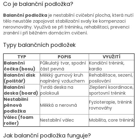
Co je balanční podložka?
Balanční podložka
je nestabilní cvičební plocha, která nutí
tělo neustále zapojovat stabilizační svaly ke kompenzaci
nerovnováhy. Využívá se při tréninku, rehabilitaci, prevenci
zranění i při běžném domácím cvičení.
Typy balančních podložek
TYP
POPIS
VYUŽITÍ
Balanční
Půlkulatý tvar, spodní
Kondiční trénink,
čočka (bosu)
část pevná
kardio
Balanční disk
Měkký gumový kruh
Rehabilitace, sezení,
(polštář)
naplněný vzduchem
posilování
Balanční
Tvrdá deska na
Zlepšení koordinace,
deska (board)
polokouli
sportovní trénink
Nestabilní
Fyzioterapie, trénink
pěnová
Měkká a nerovná
rovnováhy
podložka
Válec (foam
Nestabilní válec
Mobilita, core trénink
roller)
Jak balanční podložka funguje?