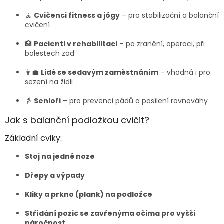
🧘
Cvičenci fitness a jógy
– pro stabilizační a balanční
cvičení
🏥
Pacienti v rehabilitaci
– po zranění, operaci, při
bolestech zad
👩‍💼
Lidé se sedavým zaměstnáním
– vhodná i pro
sezení na židli
👵
Senioři
– pro prevenci pádů a posílení rovnováhy
Jak s balanční podložkou cvičit?
Základní cviky:
Stoj na jedné noze
Dřepy a výpady
Kliky a prkno (plank) na podložce
Střídání pozic se zavřenýma očima pro vyšší
náročnost