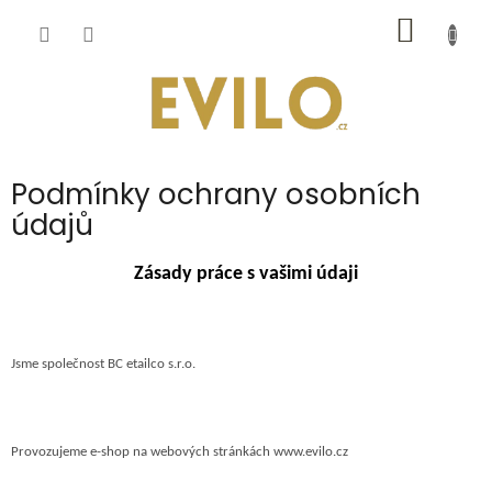
Přejít
NÁKUP
na
obsah
KOŠÍK
Podmínky ochrany osobních
údajů
Zásady práce s vašimi údaji
Jsme společnost BC etailco s.r.o.
Provozujeme e-shop na webových stránkách www.evilo.cz