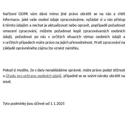
Nařízení GDPR vám dává mimo jiné právo obrátit se na nás a chtít
informace, jaké vaše osobní údaje zpracováváme, vyžádat si u nás přístup
k těmto údajům a nechat je aktualizovat nebo opravit, popřípadě požadovat
omezení zpracování, můžete požadovat kopii zpracovávaných osobních
údajů, požadovat po nás v určitých situacích výmaz osobních údajů a
v určitých případech máte právo na jejich přenositelnost. Proti zpracování na
základě oprávněného zájmu lze vznést námitku.
Pokud si myslíte, že s daty nenakládáme správně, máte právo podat stížnost
u
Úřadu pro ochranu osobních údajů
, případně se se svými nároky obrátit na
soud.
Tyto podmínky jsou účinné od
1.1.2025