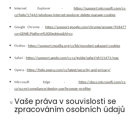
Internet Explorer -
https://support.microsoft.com/cs-
cz/help/17442/windows-internet-explorer-delete-manage-cookies
Google Chrome -
https://support.google.com/chrome/answer/95647?
co=GENIE.Platform%3DDesktop&hl=cs
Firefox -
https://support.mozilla.org/cs/kb/povoleni-zakazani-cookies
Safari -
https://support.apple.com/cs-cz/guide/safari/sfri11471/mac
Opera -
https://help.opera.com/cs/latest/security-and-privacy/
Microsoft Edge -
https://docs.microsoft.com/cs-
cz/sccm/compliance/deploy-use/browser-profiles
Vaše práva v souvislosti se
zpracováním osobních údajů