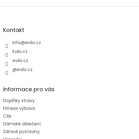
Z
á
p
a
Kontakt
t
í
info
@
evilo.cz
Evilo.cz
evilo.cz
@evilo.cz
Informace pro vás
Doplňky stravy
Fitness výbava
Cíle
Dámské oblečení
Zdravé potraviny