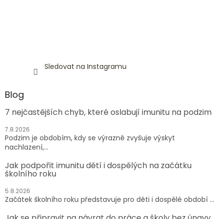
Sledovat na Instagramu
Blog
7 nejčastějších chyb, které oslabují imunitu na podzim
7.8.2026
Podzim je obdobím, kdy se výrazně zvyšuje výskyt
nachlazení,...
Jak podpořit imunitu dětí i dospělých na začátku
školního roku
5.8.2026
Začátek školního roku představuje pro děti i dospělé období ...
Jak se připravit na návrat do práce a školy bez únavy