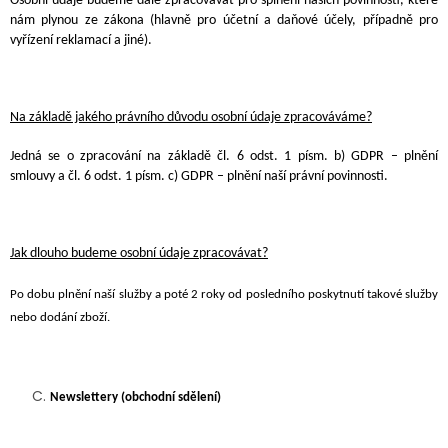
Osobní údaje budeme dále zpracovávat pro splnění našich povinností, které
nám plynou ze zákona (hlavně pro účetní a daňové účely, případně pro
vyřízení reklamací a jiné
).
Na základě jakého právního důvodu osobní údaje zpracováváme?
Jedná se o zpracování na základě čl. 6 odst. 1 písm. b) GDPR – plnění
smlouvy a čl. 6 odst. 1 písm. c) GDPR – plnění naší právní povinnosti.
Jak dlouho budeme osobní údaje zpracovávat?
Po dobu plnění naší služby a poté 2 roky o
d posledního poskytnutí takové služby
nebo dodání zboží.
Newslettery (obchodní sdělení)