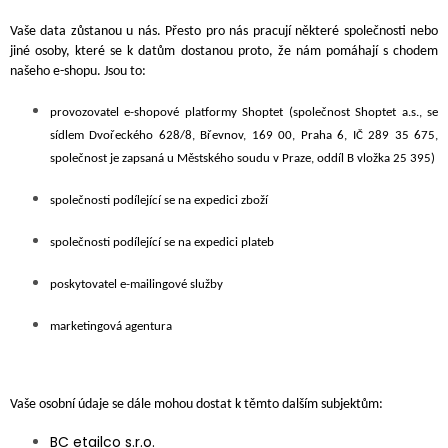
Vaše data zůstanou u nás. Přesto pro nás pracují některé společnosti nebo
jiné osoby, které se k datům dostanou proto, že nám pomáhají s chodem
našeho e-shopu. Jsou to:
provozovatel e-shopové platformy Shoptet (společnost Shoptet a.s., se
sídlem Dvořeckého 628/8, Břevnov, 169 00, Praha 6, IČ 289 35 675,
společnost je zapsaná u Městského soudu v Praze, oddíl B vložka 25 395)
společnosti podílející se na expedici zboží
společnosti podílející se na expedici plateb
poskytovatel e-mailingové služby
marketingová agentura
Vaše osobní údaje se dále mohou dostat k těmto dalším subjektům:
BC etailco s.r.o.