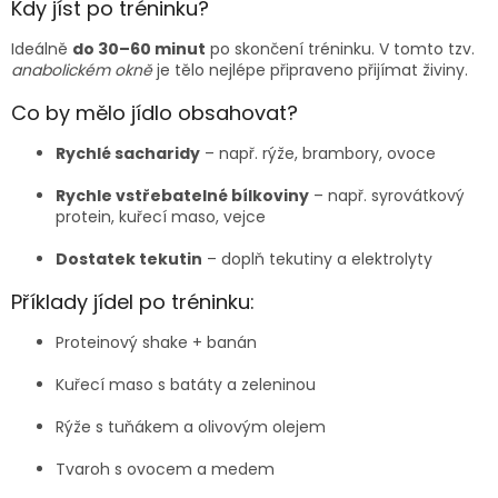
Kdy jíst po tréninku?
Ideálně
do 30–60 minut
po skončení tréninku. V tomto tzv.
anabolickém okně
je tělo nejlépe připraveno přijímat živiny.
Co by mělo jídlo obsahovat?
Rychlé sacharidy
– např. rýže, brambory, ovoce
Rychle vstřebatelné bílkoviny
– např. syrovátkový
protein, kuřecí maso, vejce
Dostatek tekutin
– doplň tekutiny a elektrolyty
Příklady jídel po tréninku:
Proteinový shake + banán
Kuřecí maso s batáty a zeleninou
Rýže s tuňákem a olivovým olejem
Tvaroh s ovocem a medem