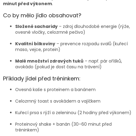
minut před výkonem
.
Co by mělo jídlo obsahovat?
Složené sacharidy
– zdroj dlouhodobé energie (rýže,
ovesné vločky, celozrnné pečivo)
Kvalitní bílkoviny
– prevence rozpadu svalů (kuřecí
maso, vejce, protein)
Malé množství zdravých tuků
– např. pár oříšků,
avokádo (pokud je dost času na trávení)
Příklady jídel před tréninkem:
Ovesná kaše s proteinem a banánem
Celozrnný toast s avokádem a vajíčkem
Kuřecí prsa s rýží a zeleninou (2 hodiny před výkonem)
Proteinový shake + banán (30–60 minut před
tréninkem)