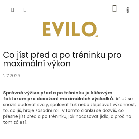
Přejít
NÁKUP
na
obsah
KOŠÍK
Co jíst před a po tréninku pro
maximální výkon
2.7.2025
Správná výživa před a po tréninku je klíčovým
faktorem pro dosažení maximálních výsledků.
Ať už se
snažíš budovat svaly, spalovat tuk nebo zlepšovat výkonnost,
to, co jíš, hraje zásadní roli. V tomto článku se dozvíš, co
přesně jíst před a po tréninku, jak načasovat jídlo, a proč na
tom záleží.