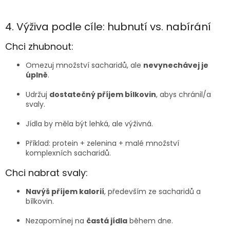
4. Výživa podle cíle: hubnutí vs. nabírání
Chci zhubnout:
Omezuj množství sacharidů, ale
nevynechávej je
úplně
.
Udržuj
dostatečný příjem bílkovin
, abys chránil/a
svaly.
Jídla by měla být lehká, ale výživná.
Příklad: protein + zelenina + malé množství
komplexních sacharidů.
Chci nabrat svaly:
Navýš příjem kalorií
, především ze sacharidů a
bílkovin.
Nezapomínej na
častá jídla
během dne.