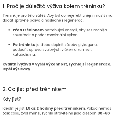
1. Proč je důležitá výživa kolem tréninku?
Trénink je pro tělo zátěž. Aby byl co nejefektivnější, musíš mu
dodat správné palivo a následně i regeneraci.
Před tréninkem
potřebuješ energii, aby ses mohl/a
soustředit a podat maximální výkon.
Po tréninku
je třeba doplnit zásoby glykogenu,
podpořit opravu svalových vláken a zamezit
katabolismu.
Kvalitní výživa = vyšší výkonnost, rychlejší regenerace,
lepší výsledky.
2. Co jíst před tréninkem
Kdy jíst?
Ideální je jíst
1,5 až 2 hodiny před tréninkem
. Pokud nemáš
tolik času, zvol menší, rychle stravitelné jídlo alespoň
30–60