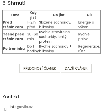
6. Shrnutí
Kdy
Fáze
Co jíst
Cíl
jíst
Před
1–2 h
Složené sacharidy,
Energie a
tréninkem
před
bílkoviny
výkon
Rychle stravitelné
Těsně před
30–60
Rychlé
sacharidy, lehký
tréninkem
min
palivo
protein
Do 1
Rychlé sacharidy +
Regenerace,
Po tréninku
hodiny
bílkoviny
růst
PŘEDCHOZÍ ČLÁNEK
DALŠÍ ČLÁNEK
Z
á
p
a
Kontakt
t
í
info
@
evilo.cz