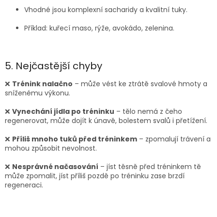
Vhodné jsou komplexní sacharidy a kvalitní tuky.
Příklad: kuřecí maso, rýže, avokádo, zelenina.
5. Nejčastější chyby
❌
Trénink nalačno
– může vést ke ztrátě svalové hmoty a
sníženému výkonu.
❌
Vynechání jídla po tréninku
– tělo nemá z čeho
regenerovat, může dojít k únavě, bolestem svalů i přetížení.
❌
Příliš mnoho tuků před tréninkem
– zpomalují trávení a
mohou způsobit nevolnost.
❌
Nesprávné načasování
– jíst těsně před tréninkem tě
může zpomalit, jíst příliš pozdě po tréninku zase brzdí
regeneraci.