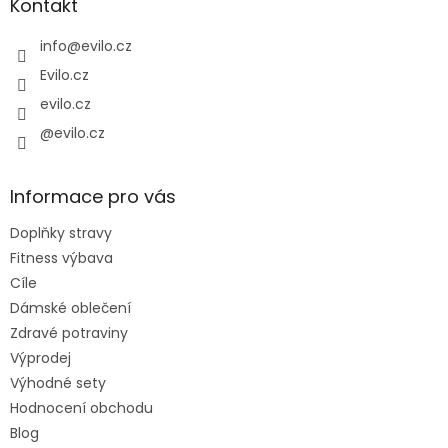
a
Kontakt
t
í
info
@
evilo.cz
Evilo.cz
evilo.cz
@evilo.cz
Informace pro vás
Doplňky stravy
Fitness výbava
Cíle
Dámské oblečení
Zdravé potraviny
Výprodej
Výhodné sety
Hodnocení obchodu
Blog