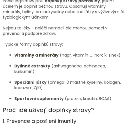
Podle legislativy jsou
doplňky stravy potraviny
, jejichž
účelem je doplnit běžnou stravu. Obsahují vitamíny,
minerály, byliny, aminokyseliny nebo jiné látky s výživovým či
fyziologickým účinkem.
Nejsou to léky – neléčí nemoci, ale mohou pomoci v
prevenci a podpoře zdraví.
Typické formy doplňků stravy:
Vitamíny
a
minerály
(např. vitamín C, hořčík, zinek)
Bylinné extrakty
(ashwagandha, echinacea,
kurkumin)
Speciální látky
(omega-3 mastné kyseliny, kolagen,
koenzym Q10)
Sportovní suplementy
(protein, kreatin, BCAA)
Proč lidé užívají doplňky stravy?
1. Prevence a posílení imunity