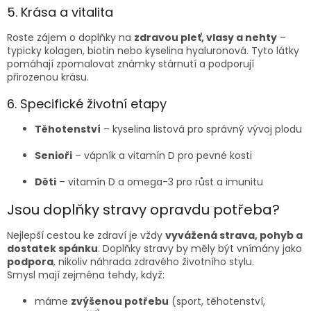
5. Krása a vitalita
Roste zájem o doplňky na
zdravou pleť, vlasy a nehty
–
typicky kolagen, biotin nebo kyselina hyaluronová. Tyto látky
pomáhají zpomalovat známky stárnutí a podporují
přirozenou krásu.
6. Specifické životní etapy
Těhotenství
– kyselina listová pro správný vývoj plodu
Senioři
– vápník a vitamín D pro pevné kosti
Děti
– vitamín D a omega-3 pro růst a imunitu
Jsou doplňky stravy opravdu potřeba?
Nejlepší cestou ke zdraví je vždy
vyvážená strava, pohyb a
dostatek spánku
. Doplňky stravy by měly být vnímány jako
podpora
, nikoliv náhrada zdravého životního stylu.
Smysl mají zejména tehdy, když:
máme
zvýšenou potřebu
(sport, těhotenství,