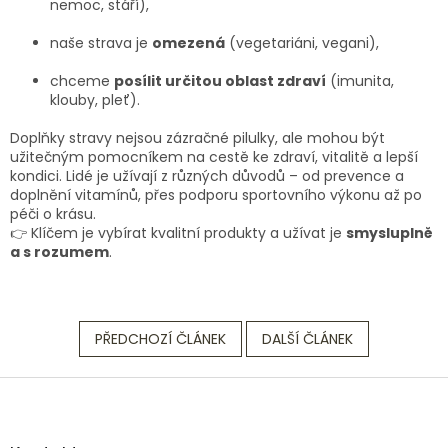
nemoc, stáří),
naše strava je
omezená
(vegetariáni, vegani),
chceme
posílit určitou oblast zdraví
(imunita,
klouby, pleť).
Doplňky stravy nejsou zázračné pilulky, ale mohou být
užitečným pomocníkem na cestě ke zdraví, vitalitě a lepší
kondici. Lidé je užívají z různých důvodů – od prevence a
doplnění vitamínů, přes podporu sportovního výkonu až po
péči o krásu.
👉 Klíčem je vybírat kvalitní produkty a užívat je
smysluplně
a s rozumem
.
PŘEDCHOZÍ ČLÁNEK
DALŠÍ ČLÁNEK
Z
á
p