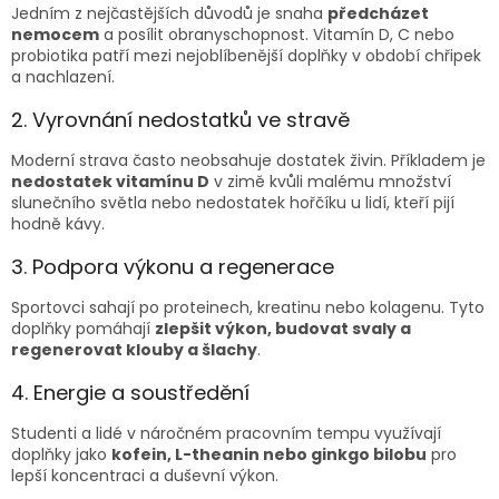
Jedním z nejčastějších důvodů je snaha
předcházet
nemocem
a posílit obranyschopnost. Vitamín D, C nebo
probiotika patří mezi nejoblíbenější doplňky v období chřipek
a nachlazení.
2. Vyrovnání nedostatků ve stravě
Moderní strava často neobsahuje dostatek živin. Příkladem je
nedostatek vitamínu D
v zimě kvůli malému množství
slunečního světla nebo nedostatek hořčíku u lidí, kteří pijí
hodně kávy.
3. Podpora výkonu a regenerace
Sportovci sahají po proteinech, kreatinu nebo kolagenu. Tyto
doplňky pomáhají
zlepšit výkon, budovat svaly a
regenerovat klouby a šlachy
.
4. Energie a soustředění
Studenti a lidé v náročném pracovním tempu využívají
doplňky jako
kofein, L-theanin nebo ginkgo bilobu
pro
lepší koncentraci a duševní výkon.