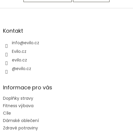
Z
á
p
a
Kontakt
t
í
info
@
evilo.cz
Evilo.cz
evilo.cz
@evilo.cz
Informace pro vás
Doplňky stravy
Fitness výbava
Cíle
Dámské oblečení
Zdravé potraviny