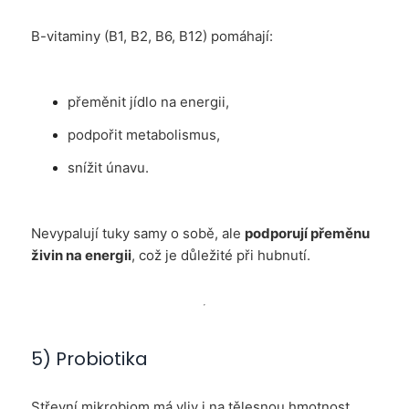
B-vitaminy (B1, B2, B6, B12) pomáhají:
přeměnit jídlo na energii,
podpořit metabolismus,
snížit únavu.
Nevypalují tuky samy o sobě, ale
podporují přeměnu
živin na energii
, což je důležité při hubnutí.
5) Probiotika
Střevní mikrobiom má vliv i na tělesnou hmotnost.