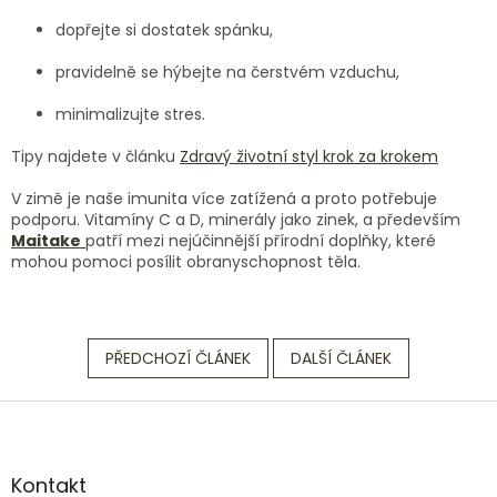
dopřejte si dostatek spánku,
pravidelně se hýbejte na čerstvém vzduchu,
minimalizujte stres.
Tipy najdete v článku
Zdravý životní styl krok za krokem
V zimě je naše imunita více zatížená a proto potřebuje
podporu. Vitamíny C a D, minerály jako zinek, a především
Maitake
patří mezi nejúčinnější přírodní doplňky, které
mohou pomoci posílit obranyschopnost těla.
PŘEDCHOZÍ ČLÁNEK
DALŠÍ ČLÁNEK
Z
á
p
a
Kontakt