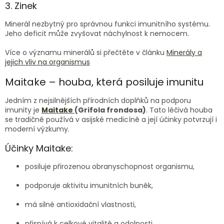
3. Zinek
Minerál nezbytný pro správnou funkci imunitního systému.
Jeho deficit může zvyšovat náchylnost k nemocem.
Více o významu minerálů si přečtěte v článku
Minerály a
jejich vliv na organismus
Maitake – houba, která posiluje imunitu
Jedním z nejsilnějších přírodních doplňků na podporu
imunity je
Maitake
(Grifola frondosa)
. Tato léčivá houba
se tradičně používá v asijské medicíně a její účinky potvrzují i
moderní výzkumy.
Účinky Maitake:
posiluje přirozenou obranyschopnost organismu,
podporuje aktivitu imunitních buněk,
má silné antioxidační vlastnosti,
přispívá k celkové vitalitě a odolnosti.