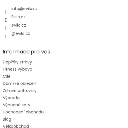
t
í
info
@
evilo.cz
Evilo.cz
evilo.cz
@evilo.cz
Informace pro vás
Doplňky stravy
Fitness výbava
Cíle
Dámské oblečení
Zdravé potraviny
Výprodej
Výhodné sety
Hodnocení obchodu
Blog
Velkoobchod