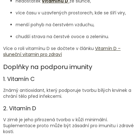
nedostatek
vitamínu D
ze slunce,
více času v uzavřených prostorech, kde se šíří viry,
menší pohyb na čerstvém vzduchu,
chudší strava na čerstvé ovoce a zeleninu.
Více o roli vitamínu D se dočtete v článku
Vitamín D –
sluneční vitamin pro zdraví
Doplňky na podporu imunity
1. Vitamín C
Známý antioxidant, který podporuje tvorbu bílých krvinek a
chrání tělo před infekcemi.
2. Vitamín D
V zimě je jeho přirozená tvorba v kůži minimální.
Suplementace proto může být zásadní pro imunitu i zdravé
kosti.