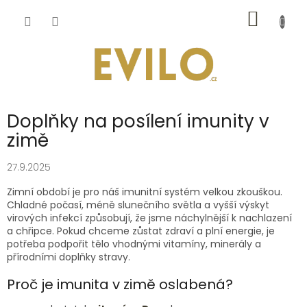
Přejít
NÁKUP
na
obsah
KOŠÍK
Doplňky na posílení imunity v
zimě
27.9.2025
Zimní období je pro náš imunitní systém velkou zkouškou.
Chladné počasí, méně slunečního světla a vyšší výskyt
virových infekcí způsobují, že jsme náchylnější k nachlazení
a chřipce. Pokud chceme zůstat zdraví a plní energie, je
potřeba podpořit tělo vhodnými vitamíny, minerály a
přírodními doplňky stravy.
Proč je imunita v zimě oslabená?