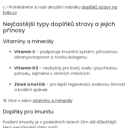
👉 Prohlédněte si naši aktuální nabídku
doplňků stravy na
Evilo.cz
Nejčastější typy doplňků stravy a jejich
přínosy
Vitamíny a minerály
Vitamin C
– podporuje imunitní systém, přirozenou
obranyschopnost a tvorbu kolagenu.
Vitamin D3
– nezbytný pro kosti, svaly i psychickou
pohodu, zejména v zimních měsících.
Zinek a hořčík
– pro lepší regeneraci, svalovou činnost
a kvalitní spánek.
🎯 Více v sekci
vitamíny a minerály
Doplňky pro imunitu
Posílení imunity je v posledních letech čím dál důležitější.
Mezi nejúčinnější látky patří: