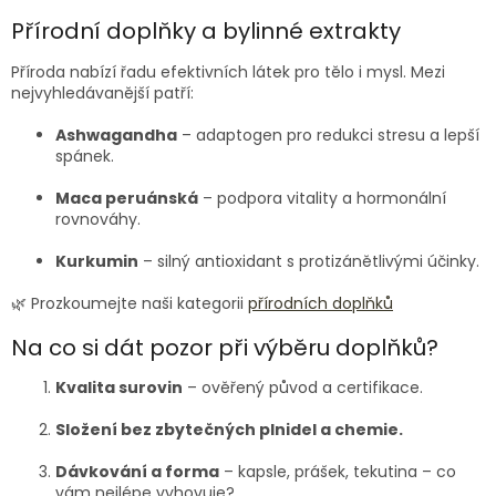
Přírodní doplňky a bylinné extrakty
Příroda nabízí řadu efektivních látek pro tělo i mysl. Mezi
nejvyhledávanější patří:
Ashwagandha
– adaptogen pro redukci stresu a lepší
spánek.
Maca peruánská
– podpora vitality a hormonální
rovnováhy.
Kurkumin
– silný antioxidant s protizánětlivými účinky.
🌿 Prozkoumejte naši kategorii
přírodních doplňků
Na co si dát pozor při výběru doplňků?
Kvalita surovin
– ověřený původ a certifikace.
Složení bez zbytečných plnidel a chemie.
Dávkování a forma
– kapsle, prášek, tekutina – co
vám nejlépe vyhovuje?