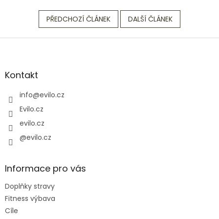
PŘEDCHOZÍ ČLÁNEK
DALŠÍ ČLÁNEK
Z
á
p
a
Kontakt
t
í
info
@
evilo.cz
Evilo.cz
evilo.cz
@evilo.cz
Informace pro vás
Doplňky stravy
Fitness výbava
Cíle