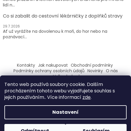
lidí n...
Co si zabalit do cestovní lékárničky z doplňků stravy
29.7.2026
Ať už vyrážíte na dovolenou k moři, do hor nebo na
poznávací...
Kontakty
Jak nakupovat
Obchodní podmínky
Podmínky ochrany osobních údajů
Novinky
O nás
Velkoobchod
Tento web používá soubory cookie. Dalším
ZAREGISTRUJ SE A ZÍSKEJ SLEVU 100,- NA PRVNÍ NÁKUP
procházením tohoto webu vyjadřujete souhlas s
jejich používáním.. Více informací
zde
.
Nastavení
Vytvořil Shoptet
Odmítnout
Souhlasím