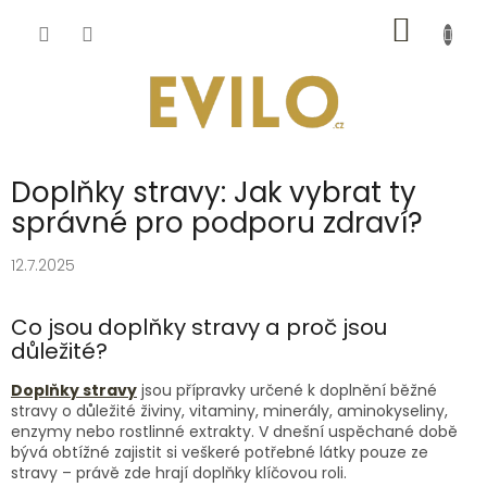
Přejít
NÁKUP
na
obsah
KOŠÍK
Doplňky stravy: Jak vybrat ty
správné pro podporu zdraví?
12.7.2025
Co jsou doplňky stravy a proč jsou
důležité?
Doplňky stravy
jsou přípravky určené k doplnění běžné
stravy o důležité živiny, vitaminy, minerály, aminokyseliny,
enzymy nebo rostlinné extrakty. V dnešní uspěchané době
bývá obtížné zajistit si veškeré potřebné látky pouze ze
stravy – právě zde hrají doplňky klíčovou roli.