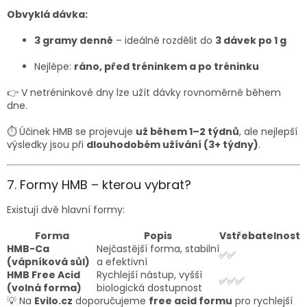
Obvyklá dávka:
3 gramy denně
– ideálně rozdělit do
3 dávek po 1 g
Nejlépe:
ráno, před tréninkem a po tréninku
👉 V netréninkové dny lze užít dávky rovnoměrně během
dne.
⏱ Účinek HMB se projevuje
už během 1–2 týdnů
, ale nejlepší
výsledky jsou při
dlouhodobém užívání (3+ týdny)
.
7. Formy HMB – kterou vybrat?
Existují dvě hlavní formy:
Forma
Popis
Vstřebatelnost
HMB-Ca
Nejčastější forma, stabilní
✅✅
(vápníková sůl)
a efektivní
HMB Free Acid
Rychlejší nástup, vyšší
✅✅✅
(volná forma)
biologická dostupnost
💡 Na
Evilo.cz
doporučujeme
free acid formu
pro rychlejší