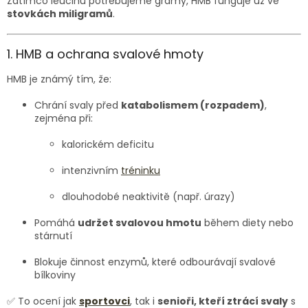
Zatímco leucinu potřebujeme gramy, HMB funguje už ve
stovkách miligramů
.
1. HMB a ochrana svalové hmoty
HMB je známý tím, že:
Chrání svaly před
katabolismem (rozpadem)
,
zejména při:
kalorickém deficitu
intenzivním
tréninku
dlouhodobé neaktivitě (např. úrazy)
Pomáhá
udržet svalovou hmotu
během diety nebo
stárnutí
Blokuje činnost enzymů, které odbourávají svalové
bílkoviny
✅ To ocení jak
sportovci
, tak i
senioři, kteří ztrácí svaly
s