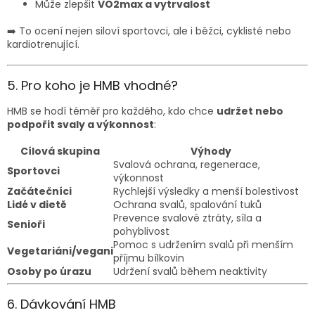
Může zlepšit
VO2max a vytrvalost
➡️ To ocení nejen siloví sportovci, ale i běžci, cyklisté nebo
kardiotrenující.
5. Pro koho je HMB vhodné?
HMB se hodí téměř pro každého, kdo chce
udržet nebo
podpořit svaly a výkonnost
:
Cílová skupina
Výhody
Svalová ochrana, regenerace,
Sportovci
výkonnost
Začátečníci
Rychlejší výsledky a menší bolestivost
Lidé v dietě
Ochrana svalů, spalování tuků
Prevence svalové ztráty, síla a
Senioři
pohyblivost
Pomoc s udržením svalů při menším
Vegetariáni/vegani
příjmu bílkovin
Osoby po úrazu
Udržení svalů během neaktivity
6. Dávkování HMB