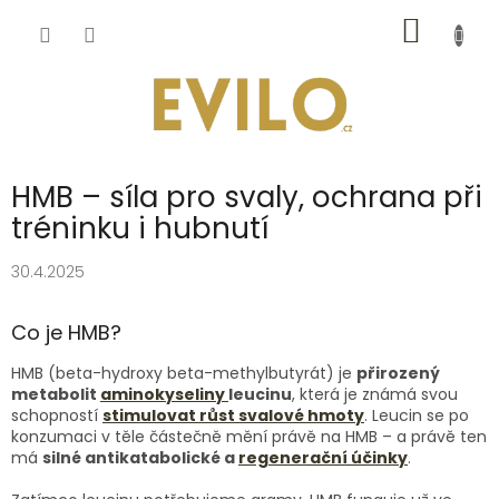
Přejít
NÁKUP
na
obsah
KOŠÍK
HMB – síla pro svaly, ochrana při
tréninku i hubnutí
30.4.2025
Co je HMB?
HMB (beta-hydroxy beta-methylbutyrát) je
přirozený
metabolit
aminokyseliny
leucinu
, která je známá svou
schopností
stimulovat růst svalové hmoty
. Leucin se po
konzumaci v těle částečně mění právě na HMB – a právě ten
má
silné antikatabolické a
regenerační účinky
.