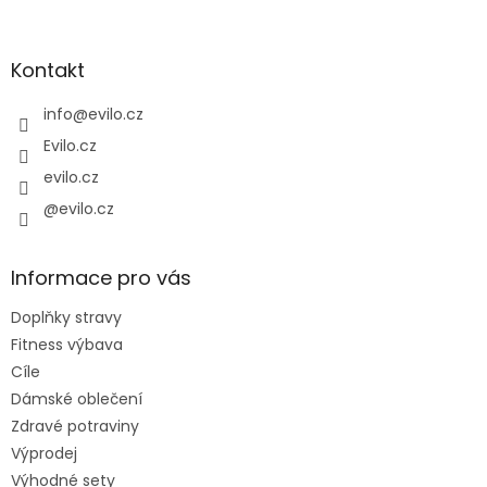
á
p
a
Kontakt
t
í
info
@
evilo.cz
Evilo.cz
evilo.cz
@evilo.cz
Informace pro vás
Doplňky stravy
Fitness výbava
Cíle
Dámské oblečení
Zdravé potraviny
Výprodej
Výhodné sety