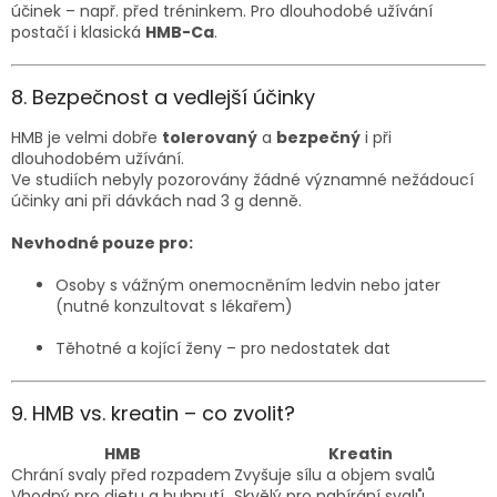
účinek – např. před tréninkem. Pro dlouhodobé užívání
postačí i klasická
HMB-Ca
.
8. Bezpečnost a vedlejší účinky
HMB je velmi dobře
tolerovaný
a
bezpečný
i při
dlouhodobém užívání.
Ve studiích nebyly pozorovány žádné významné nežádoucí
účinky ani při dávkách nad 3 g denně.
Nevhodné pouze pro:
Osoby s vážným onemocněním ledvin nebo jater
(nutné konzultovat s lékařem)
Těhotné a kojící ženy – pro nedostatek dat
9. HMB vs. kreatin – co zvolit?
HMB
Kreatin
Chrání svaly před rozpadem
Zvyšuje sílu a objem svalů
Vhodný pro dietu a hubnutí
Skvělý pro nabírání svalů