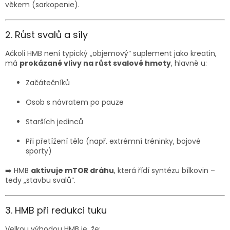
věkem (sarkopenie).
2. Růst svalů a síly
Ačkoli HMB není typický „objemový“ suplement jako kreatin,
má
prokázané vlivy na růst svalové hmoty
, hlavně u:
Začátečníků
Osob s návratem po pauze
Starších jedinců
Při přetížení těla (např. extrémní tréninky, bojové
sporty)
➡️ HMB
aktivuje mTOR dráhu
, která řídí syntézu bílkovin –
tedy „stavbu svalů“.
3. HMB při redukci tuku
Velkou výhodou HMB je, že: