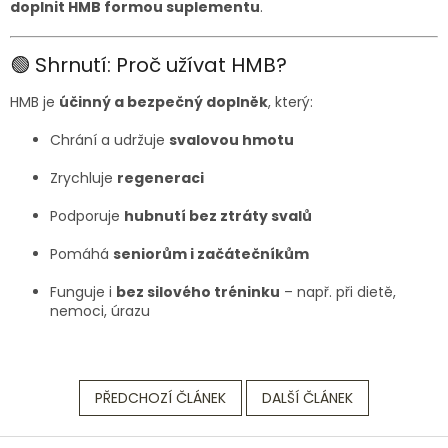
doplnit HMB formou suplementu
.
🟢 Shrnutí: Proč užívat HMB?
HMB je
účinný a bezpečný doplněk
, který:
Chrání a udržuje
svalovou hmotu
Zrychluje
regeneraci
Podporuje
hubnutí bez ztráty svalů
Pomáhá
seniorům i začátečníkům
Funguje i
bez silového tréninku
– např. při dietě,
nemoci, úrazu
PŘEDCHOZÍ ČLÁNEK
DALŠÍ ČLÁNEK
Z