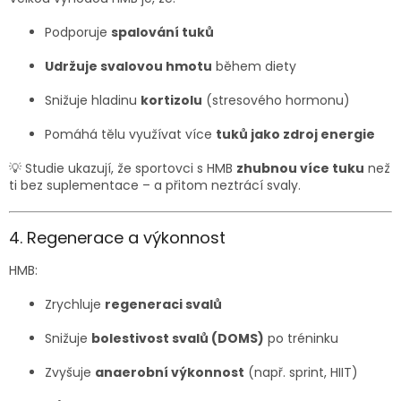
Podporuje
spalování tuků
Udržuje svalovou hmotu
během diety
Snižuje hladinu
kortizolu
(stresového hormonu)
Pomáhá tělu využívat více
tuků jako zdroj energie
💡 Studie ukazují, že sportovci s HMB
zhubnou více tuku
než
ti bez suplementace – a přitom neztrácí svaly.
4. Regenerace a výkonnost
HMB:
Zrychluje
regeneraci svalů
Snižuje
bolestivost svalů (DOMS)
po tréninku
Zvyšuje
anaerobní výkonnost
(např. sprint, HIIT)