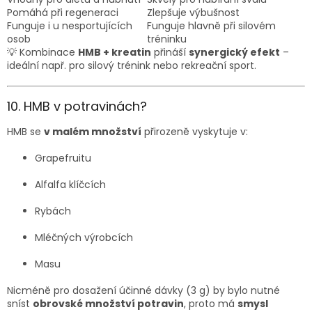
Pomáhá při regeneraci
Zlepšuje výbušnost
Funguje i u nesportujících
Funguje hlavně při silovém
osob
tréninku
💡 Kombinace
HMB + kreatin
přináší
synergický efekt
–
ideální např. pro silový trénink nebo rekreační sport.
10. HMB v potravinách?
HMB se
v malém množství
přirozeně vyskytuje v:
Grapefruitu
Alfalfa klíčcích
Rybách
Mléčných výrobcích
Masu
Nicméně pro dosažení účinné dávky (3 g) by bylo nutné
sníst
obrovské množství potravin
, proto má
smysl