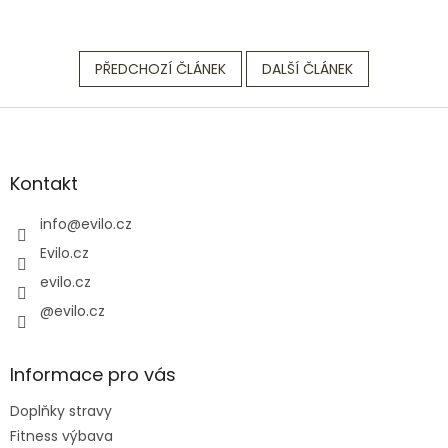
PŘEDCHOZÍ ČLÁNEK
DALŠÍ ČLÁNEK
Z
á
p
a
Kontakt
t
í
info
@
evilo.cz
Evilo.cz
evilo.cz
@evilo.cz
Informace pro vás
Doplňky stravy
Fitness výbava