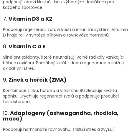
podporují zdraví kloubů. Jsou výborným doplňkem pro
každého sportovce.
7.
Vitamín D3 a K2
Podporují regeneraci, zdraví kostí a imunitní systém. Vitamín
D hraje roli v syntéze bílkovin a rovnováze hormonů.
8.
Vitamín C a E
Silné antioxidanty, které neutralizují volné radikály vznikající
během cvičení. Pomáhají zkrátit dobu regenerace a snižují
oxidativní stres.
9.
Zinek a hořčík (ZMA)
Kombinace zinku, hořčíku a vitamínu B6 zlepšuje kvalitu
spánku, urychluje regeneraci svalů a podporuje produkci
testosteronu.
10.
Adaptogeny (ashwagandha, rhodiola,
maca)
Podporují hormonální rovnováhu, snižují stres a zvyšují