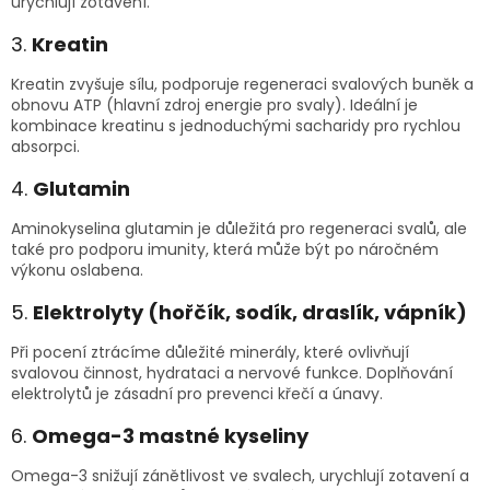
urychlují zotavení.
3.
Kreatin
Kreatin zvyšuje sílu, podporuje regeneraci svalových buněk a
obnovu ATP (hlavní zdroj energie pro svaly). Ideální je
kombinace kreatinu s jednoduchými sacharidy pro rychlou
absorpci.
4.
Glutamin
Aminokyselina glutamin je důležitá pro regeneraci svalů, ale
také pro podporu imunity, která může být po náročném
výkonu oslabena.
5.
Elektrolyty (hořčík, sodík, draslík, vápník)
Při pocení ztrácíme důležité minerály, které ovlivňují
svalovou činnost, hydrataci a nervové funkce. Doplňování
elektrolytů je zásadní pro prevenci křečí a únavy.
6.
Omega-3 mastné kyseliny
Omega-3 snižují zánětlivost ve svalech, urychlují zotavení a