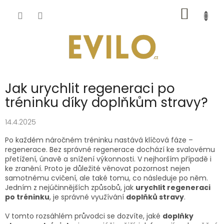
Přejít
NÁKUP
na
obsah
KOŠÍK
Jak urychlit regeneraci po
tréninku díky doplňkům stravy?
14.4.2025
Po každém náročném tréninku nastává klíčová fáze –
regenerace. Bez správné regenerace dochází ke svalovému
přetížení, únavě a snížení výkonnosti. V nejhorším případě i
ke zranění. Proto je důležité věnovat pozornost nejen
samotnému cvičení, ale také tomu, co následuje po něm.
Jedním z nejúčinnějších způsobů, jak
urychlit regeneraci
po tréninku
, je správné využívání
doplňků stravy
.
V tomto rozsáhlém průvodci se dozvíte, jaké
doplňky