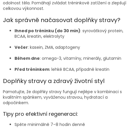
odolnost těla. Pomáhají zvládat tréninkové zatížení a zlepšují
celkovou výkonnost.
Jak správně načasovat doplňky stravy?
Ihned po tréninku (do 30 min)
: syrovátkový protein,
BCAA, kreatin, elektrolyty
Večer
: kasein, ZMA, adaptogeny
Během dne
: omega-3, vitamíny, minerály, glutamin
Před tréninkem
: lehké BCAA, případně kreatin
Doplňky stravy a zdravý životní styl
Pamatujte, že doplňky stravy fungují nejlépe v kombinaci s
kvalitním spánkem, vyváženou stravou, hydratací a
odpočinkem.
Tipy pro efektivní regeneraci:
Spěte minimálně 7–8 hodin denně