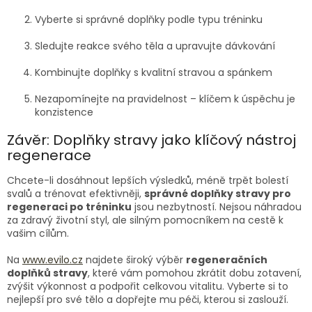
Vyberte si správné doplňky podle typu tréninku
Sledujte reakce svého těla a upravujte dávkování
Kombinujte doplňky s kvalitní stravou a spánkem
Nezapomínejte na pravidelnost – klíčem k úspěchu je
konzistence
Závěr: Doplňky stravy jako klíčový nástroj
regenerace
Chcete-li dosáhnout lepších výsledků, méně trpět bolestí
svalů a trénovat efektivněji,
správné doplňky stravy pro
regeneraci po tréninku
jsou nezbytností. Nejsou náhradou
za zdravý životní styl, ale silným pomocníkem na cestě k
vašim cílům.
Na
www.evilo.cz
najdete široký výběr
regeneračních
doplňků stravy
, které vám pomohou zkrátit dobu zotavení,
zvýšit výkonnost a podpořit celkovou vitalitu. Vyberte si to
nejlepší pro své tělo a dopřejte mu péči, kterou si zaslouží.