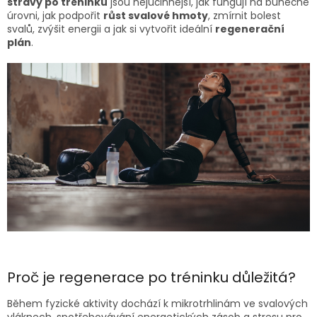
stravy po tréninku
jsou nejúčinnější, jak fungují na buněčné
úrovni, jak podpořit
růst svalové hmoty
, zmírnit bolest
svalů, zvýšit energii a jak si vytvořit ideální
regenerační
plán
.
Proč je regenerace po tréninku důležitá?
Během fyzické aktivity dochází k mikrotrhlinám ve svalových
vláknech, spotřebovávání energetických zásob a stresu pro