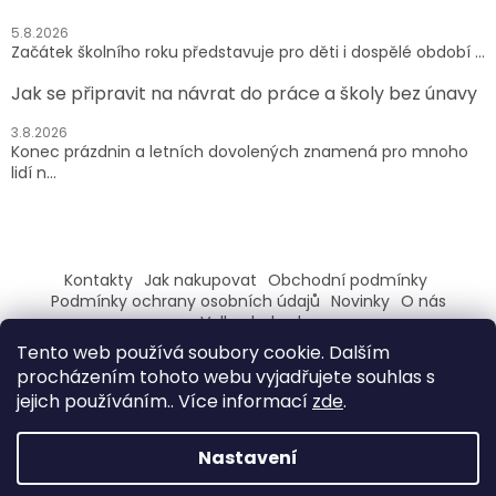
5.8.2026
Začátek školního roku představuje pro děti i dospělé období ...
Jak se připravit na návrat do práce a školy bez únavy
3.8.2026
Konec prázdnin a letních dovolených znamená pro mnoho
lidí n...
Kontakty
Jak nakupovat
Obchodní podmínky
Podmínky ochrany osobních údajů
Novinky
O nás
Velkoobchod
Tento web používá soubory cookie. Dalším
ZAREGISTRUJ SE A ZÍSKEJ SLEVU 100,- NA PRVNÍ NÁKUP
procházením tohoto webu vyjadřujete souhlas s
jejich používáním.. Více informací
zde
.
Nastavení
Vytvořil Shoptet