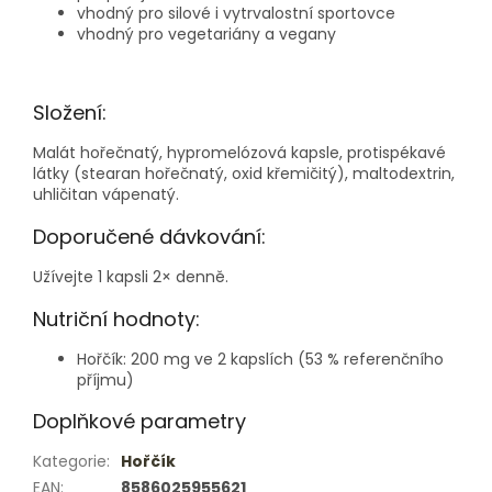
vhodný pro silové i vytrvalostní sportovce
vhodný pro vegetariány a vegany
Složení:
Malát hořečnatý, hypromelózová kapsle, protispékavé
látky (stearan hořečnatý, oxid křemičitý), maltodextrin,
uhličitan vápenatý.
Doporučené dávkování:
Užívejte 1 kapsli 2× denně.
Nutriční hodnoty:
Hořčík: 200 mg ve 2 kapslích (53 % referenčního
příjmu)
Doplňkové parametry
Kategorie
:
Hořčík
EAN
:
8586025955621