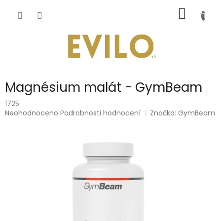
Přejít
NÁKUP
na
obsah
KOŠÍK
Magnésium malát - GymBeam
1725
Průměrné
Neohodnoceno
Podrobnosti hodnocení
Značka:
GymBeam
hodnocení
produktu
je
0,0
z
5
hvězdiček.