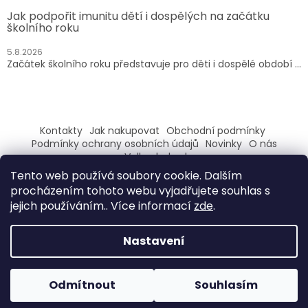
Jak podpořit imunitu dětí i dospělých na začátku
školního roku
5.8.2026
Začátek školního roku představuje pro děti i dospělé období ...
Kontakty
Jak nakupovat
Obchodní podmínky
Podmínky ochrany osobních údajů
Novinky
O nás
Velkoobchod
Tento web používá soubory cookie. Dalším
ZAREGISTRUJ SE A ZÍSKEJ SLEVU 100,- NA PRVNÍ NÁKUP
procházením tohoto webu vyjadřujete souhlas s
jejich používáním.. Více informací
zde
.
Nastavení
Vytvořil Shoptet
Odmítnout
Souhlasím
Copyright 2026
Evilo
. Všechna práva vyhrazena.