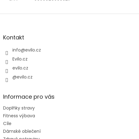
Z
á
p
a
Kontakt
t
í
info
@
evilo.cz
Evilo.cz
evilo.cz
@evilo.cz
Informace pro vás
Doplňky stravy
Fitness výbava
Cíle
Dámské oblečení
Zdravé potraviny