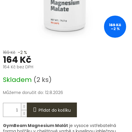
169 Kč
–2 %
169 Kč
–2 %
164 Kč
164 Kč bez DPH
Měrná
Skladem
(2 ks)
cena:
Můžeme doručit do:
12.8.2026
Přidat do košíku
GymBeam Magnesium Malát
je vysoce vstřebatelná
forma hořčíku v chelátové vazbě s kyselinou jablečnou