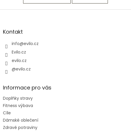
Z
á
p
a
Kontakt
t
í
info
@
evilo.cz
Evilo.cz
evilo.cz
@evilo.cz
Informace pro vás
Doplňky stravy
Fitness výbava
Cíle
Dámské oblečení
Zdravé potraviny