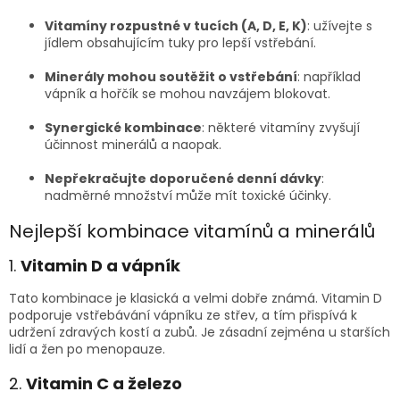
Vitamíny rozpustné v tucích (A, D, E, K)
: užívejte s
jídlem obsahujícím tuky pro lepší vstřebání.
Minerály mohou soutěžit o vstřebání
: například
vápník a hořčík se mohou navzájem blokovat.
Synergické kombinace
: některé vitamíny zvyšují
účinnost minerálů a naopak.
Nepřekračujte doporučené denní dávky
:
nadměrné množství může mít toxické účinky.
Nejlepší kombinace vitamínů a minerálů
1.
Vitamin D a vápník
Tato kombinace je klasická a velmi dobře známá. Vitamin D
podporuje vstřebávání vápníku ze střev, a tím přispívá k
udržení zdravých kostí a zubů. Je zásadní zejména u starších
lidí a žen po menopauze.
2.
Vitamin C a železo