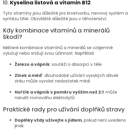
10.
Kyselina listová a vitamin B12
Tyto vitamíny jsou důležité pro krvetvorbu, nervový systém a
syntézu DNA. Obzvláště důležité jsou v těhotenství.
Kdy kombinace vitamínů a minerálů
škodí?
Některé kombinace vitamínů a minerálů se vzájemně
vylučují nebo snižují svou účinnost. Například:
Železo a vápník
: soutěží o absorpci v těle
Zinek a měď
: dlouhodobé užívání vysokých dávek
zinku může vyvolat nedostatek mědi
Hořčík a vápník v poměru vyšším než 2:1
: může
narušit rovnováhu elektrolytů
Praktické rady pro užívání doplňků stravy
Doplňky vždy užívejte s jídlem
, pokud není uvedeno
jinak