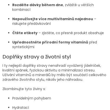
Rozdělte dávky během dne
, zvláště u větších
kombinací
Nepoužívejte více multivitaminů najednou
–
riskujete předávkování
Čtěte etikety
– zjistěte, co přesně produkt obsahuje
Upřednostněte přírodní formy vitamínů
před
syntetickými
Doplňky stravy a životní styl
I ty nejlepší doplňky stravy nenahradí vyvážený jídelníček,
kvalitní spánek, fyzickou aktivitu a minimalizaci stresu.
Užívání vitamínů a minerálů by mělo být součástí celkového
zdravého životního stylu, nikoliv jeho náhradou.
Zkombinujte tyto živiny s:
Pravidelným pohybem
Hydratací