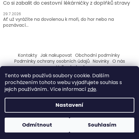
Co si zabalit do cestovní lékárničky z doplňků stravy
29.7.2026
Ať už vyrážíte na dovolenou k moři, do hor nebo na
poznávací...
Kontakty
Jak nakupovat
Obchodní podmínky
Podmínky ochrany osobních údajů
Novinky
O nás
Velkoobchod
Tento web používá soubory cookie. Dalším
ZAREGISTRUJ SE A ZÍSKEJ SLEVU 100,- NA PRVNÍ NÁKUP
procházením tohoto webu vyjadřujete souhlas s
jejich používáním.. Více informací
zde
.
Nastavení
Vytvořil Shoptet
Odmítnout
Souhlasím
Copyright 2026
Evilo
. Všechna práva vyhrazena.