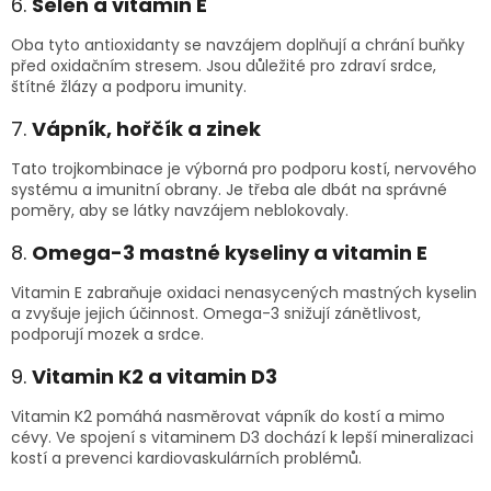
6.
Selen a vitamin E
Oba tyto antioxidanty se navzájem doplňují a chrání buňky
před oxidačním stresem. Jsou důležité pro zdraví srdce,
štítné žlázy a podporu imunity.
7.
Vápník, hořčík a zinek
Tato trojkombinace je výborná pro podporu kostí, nervového
systému a imunitní obrany. Je třeba ale dbát na správné
poměry, aby se látky navzájem neblokovaly.
8.
Omega-3 mastné kyseliny a vitamin E
Vitamin E zabraňuje oxidaci nenasycených mastných kyselin
a zvyšuje jejich účinnost. Omega-3 snižují zánětlivost,
podporují mozek a srdce.
9.
Vitamin K2 a vitamin D3
Vitamin K2 pomáhá nasměrovat vápník do kostí a mimo
cévy. Ve spojení s vitaminem D3 dochází k lepší mineralizaci
kostí a prevenci kardiovaskulárních problémů.