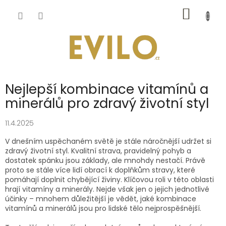
Přejít
NÁKUP
na
obsah
KOŠÍK
Nejlepší kombinace vitamínů a
minerálů pro zdravý životní styl
11.4.2025
V dnešním uspěchaném světě je stále náročnější udržet si
zdravý životní styl. Kvalitní strava, pravidelný pohyb a
dostatek spánku jsou základy, ale mnohdy nestačí. Právě
proto se stále více lidí obrací k doplňkům stravy, které
pomáhají doplnit chybějící živiny. Klíčovou roli v této oblasti
hrají vitamíny a minerály. Nejde však jen o jejich jednotlivé
účinky – mnohem důležitější je vědět, jaké kombinace
vitamínů a minerálů jsou pro lidské tělo nejprospěšnější.