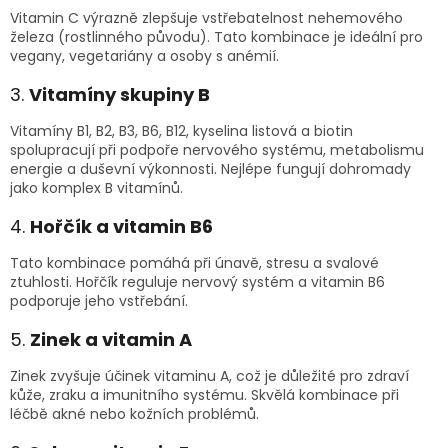
Vitamin C výrazně zlepšuje vstřebatelnost nehemového
železa (rostlinného původu). Tato kombinace je ideální pro
vegany, vegetariány a osoby s anémií.
3.
Vitamíny skupiny B
Vitamíny B1, B2, B3, B6, B12, kyselina listová a biotin
spolupracují při podpoře nervového systému, metabolismu
energie a duševní výkonnosti. Nejlépe fungují dohromady
jako komplex B vitamínů.
4.
Hořčík a vitamin B6
Tato kombinace pomáhá při únavě, stresu a svalové
ztuhlosti. Hořčík reguluje nervový systém a vitamin B6
podporuje jeho vstřebání.
5.
Zinek a vitamin A
Zinek zvyšuje účinek vitaminu A, což je důležité pro zdraví
kůže, zraku a imunitního systému. Skvělá kombinace při
léčbě akné nebo kožních problémů.