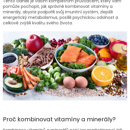
Tento článek je vaším kompletním průvodcem, který vám
pomůže pochopit, jak správně kombinovat vitamíny a
minerály, abyste podpořili svůj imunitní systém, zlepšili
energetický metabolismus, posílili psychickou odolnost a
celkově zvýšili kvalitu svého života.
Proč kombinovat vitamíny a minerály?
Kombinace vitamínů a minerálů není jen marketingový trik.