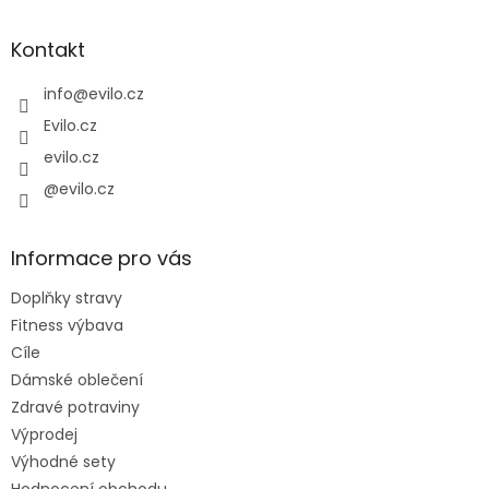
á
p
a
Kontakt
t
í
info
@
evilo.cz
Evilo.cz
evilo.cz
@evilo.cz
Informace pro vás
Doplňky stravy
Fitness výbava
Cíle
Dámské oblečení
Zdravé potraviny
Výprodej
Výhodné sety