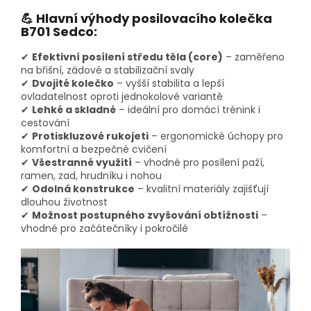
💪 Hlavní výhody posilovacího kolečka
B701 Sedco:
✔
Efektivní posílení středu těla (core)
– zaměřeno
na břišní, zádové a stabilizační svaly
✔
Dvojité kolečko
– vyšší stabilita a lepší
ovladatelnost oproti jednokolové variantě
✔
Lehké a skladné
– ideální pro domácí trénink i
cestování
✔
Protiskluzové rukojeti
– ergonomické úchopy pro
komfortní a bezpečné cvičení
✔
Všestranné využití
– vhodné pro posílení paží,
ramen, zad, hrudníku i nohou
✔
Odolná konstrukce
– kvalitní materiály zajišťují
dlouhou životnost
✔
Možnost postupného zvyšování obtížnosti
–
vhodné pro začátečníky i pokročilé