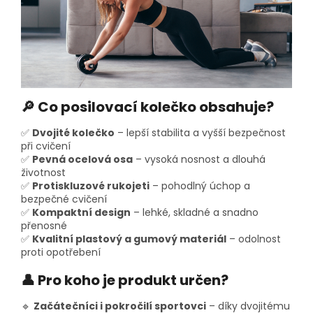
🔎 Co posilovací kolečko obsahuje?
✅
Dvojité kolečko
– lepší stabilita a vyšší bezpečnost
při cvičení
✅
Pevná ocelová osa
– vysoká nosnost a dlouhá
životnost
✅
Protiskluzové rukojeti
– pohodlný úchop a
bezpečné cvičení
✅
Kompaktní design
– lehké, skladné a snadno
přenosné
✅
Kvalitní plastový a gumový materiál
– odolnost
proti opotřebení
👤 Pro koho je produkt určen?
🔹
Začátečníci i pokročilí sportovci
– díky dvojitému