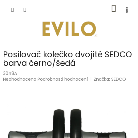
Přejít
NÁKUP
na
obsah
KOŠÍK
Posilovač kolečko dvojité SEDCO
barva černo/šedá
3048A
Průměrné
Neohodnoceno
Podrobnosti hodnocení
Značka:
SEDCO
hodnocení
produktu
je
0,0
z
5
hvězdiček.