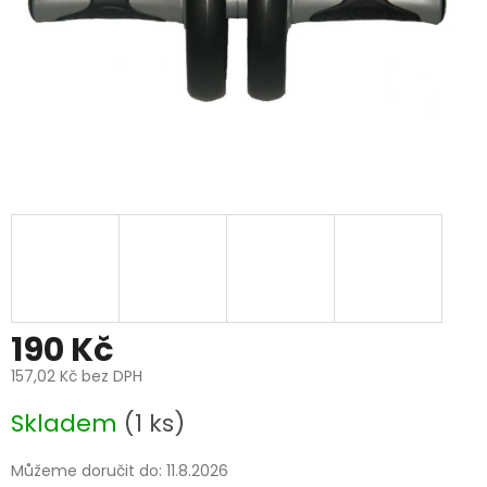
190 Kč
157,02 Kč bez DPH
Měrná
Skladem
(1 ks)
cena:
Můžeme doručit do:
11.8.2026