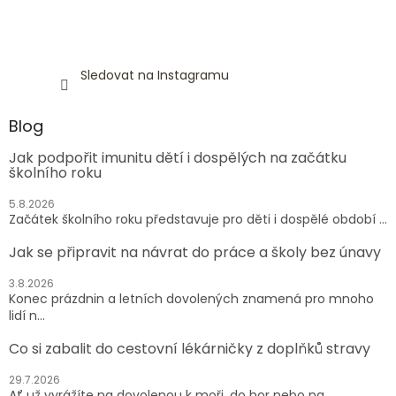
Sledovat na Instagramu
Blog
Jak podpořit imunitu dětí i dospělých na začátku
školního roku
5.8.2026
Začátek školního roku představuje pro děti i dospělé období ...
Jak se připravit na návrat do práce a školy bez únavy
3.8.2026
Konec prázdnin a letních dovolených znamená pro mnoho
lidí n...
Co si zabalit do cestovní lékárničky z doplňků stravy
29.7.2026
Ať už vyrážíte na dovolenou k moři, do hor nebo na