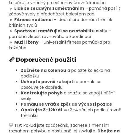
kolečku je vhodný pro všechny úrovně kondice
🔹
Lidé se sedavým zaměstnáním
– pomáhá posílit
zádové svaly a předcházet bolestem zad
🔹
Fitness nadšenci
– ideální pro domácí trénink
břišních svalů
🔹
Sportovci zaměřující se na stabilitu a sílu
–
pomáhá zlepšit rovnováhu a koordinaci
🔹
Muži i ženy
– univerzální fitness pomůcka pro
každého
📏 Doporučené použití
Začněte na kolenou
a položte kolečko na
podložku
Uchopte pevně rukojeti
a pomalu se
posouvejte dopředu
Kontrolujte pohyb
a snažte se zapojit břišní
svaly
Pomalu se vraťte zpět do výchozí pozice
Opakujte 8–12krát
ve 3–4 sériích podle úrovně
tréninku
💡
TIP:
Pokud jste začátečník, začněte s menším
rozsahem pohybu a postupně jej zvyšujte.
Dbejte na