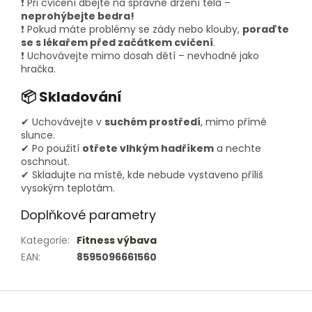
❗ Při cvičení dbejte na správné držení těla –
neprohýbejte bedra!
❗ Pokud máte problémy se zády nebo klouby,
poraďte
se s lékařem před začátkem cvičení
.
❗ Uchovávejte mimo dosah dětí – nevhodné jako
hračka.
📦 Skladování
✔ Uchovávejte v
suchém prostředí
, mimo přímé
slunce.
✔ Po použití
otřete vlhkým hadříkem
a nechte
oschnout.
✔ Skladujte na místě, kde nebude vystaveno příliš
vysokým teplotám.
Doplňkové parametry
Kategorie
:
Fitness výbava
EAN
:
8595096661560
Z