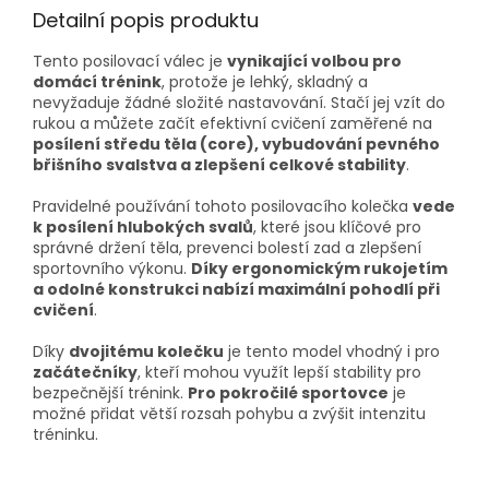
Detailní popis produktu
Tento posilovací válec je
vynikající volbou pro
domácí trénink
, protože je lehký, skladný a
nevyžaduje žádné složité nastavování. Stačí jej vzít do
rukou a můžete začít efektivní cvičení zaměřené na
posílení středu těla (core), vybudování pevného
břišního svalstva a zlepšení celkové stability
.
Pravidelné používání tohoto posilovacího kolečka
vede
k posílení hlubokých svalů
, které jsou klíčové pro
správné držení těla, prevenci bolestí zad a zlepšení
sportovního výkonu.
Díky ergonomickým rukojetím
a odolné konstrukci nabízí maximální pohodlí při
cvičení
.
Díky
dvojitému kolečku
je tento model vhodný i pro
začátečníky
, kteří mohou využít lepší stability pro
bezpečnější trénink.
Pro pokročilé sportovce
je
možné přidat větší rozsah pohybu a zvýšit intenzitu
tréninku.