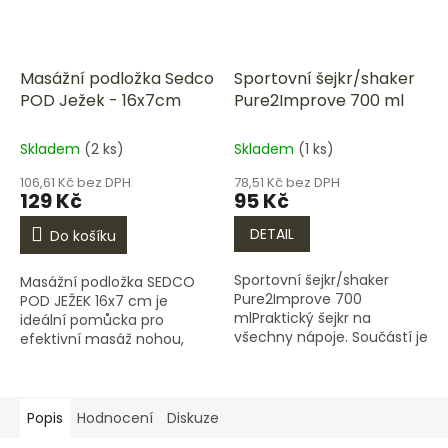
Masážní podložka Sedco
Sportovní šejkr/shaker
POD Ježek - 16x7cm
Pure2Improve 700 ml
Skladem
(2 ks)
Skladem
(1 ks)
106,61 Kč bez DPH
78,51 Kč bez DPH
129 Kč
95 Kč
DETAIL
Do košíku
Sportovní šejkr/shaker
Masážní podložka SEDCO
Pure2Improve 700
POD JEŽEK 16x7 cm je
mlPraktický šejkr na
ideální pomůcka pro
všechny nápoje. Součástí je
efektivní masáž nohou,
i třepací koule, která
dlaní a dalších částí těla,
zabraňuje vzniku hrudek.
která podporuje lepší krevní
Šejkr má spolehlivý uzávěr
oběh, uvolnění svalového
na pití,...
napětí a...
Popis
Hodnocení
Diskuze