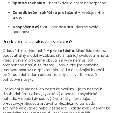
Špatná technika
– neefektivní a často nebezpečná.
Zanedbávání zahřátí a protažení
– zvyšuje riziko
úrazů.
Nesprávná výživa
– bez dostatku živin se svaly
neobnovují.
Pro koho je posilování vhodné?
Odpověď je jednoduchá –
pro každého
. Mladí lidé mohou
budovat silný a odolný základ, starší udržují svalovou hmotu,
která s věkem přirozeně ubývá. Ženy se nemusí bát
přehnaného nárůstu svalstva – posilování jim pomáhá
tvarovat postavu a zpevnit tělo. Děti a dospívající by měli
cvičit pod dohledem odborníka, aby si osvojili správné
pohybové návyky.
Posilování je víc než jen cesta ke svalům – je to nástroj k
dlouhodobému zdraví, fyzické výkonnosti a psychické
pohodě. V době, kdy sedavý životní styl dominuje,
představuje klíčovou protiváhu. Nezáleží na tom, zda
začínáte ve dvaceti nebo v šedesáti – každý krok směrem ke
zdravějšímu tělu má smysl. Stačí pravidelně cvičit,