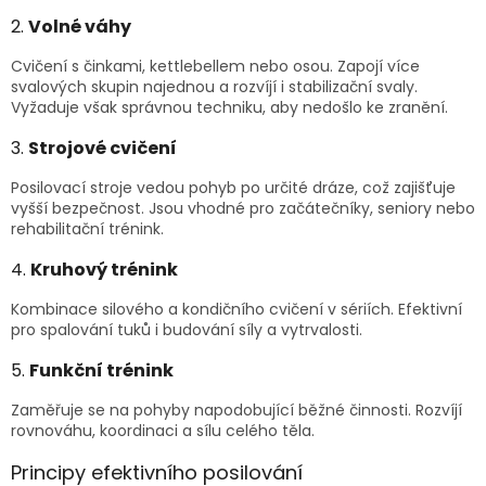
2.
Volné váhy
Cvičení s činkami, kettlebellem nebo osou. Zapojí více
svalových skupin najednou a rozvíjí i stabilizační svaly.
Vyžaduje však správnou techniku, aby nedošlo ke zranění.
3.
Strojové cvičení
Posilovací stroje vedou pohyb po určité dráze, což zajišťuje
vyšší bezpečnost. Jsou vhodné pro začátečníky, seniory nebo
rehabilitační trénink.
4.
Kruhový trénink
Kombinace silového a kondičního cvičení v sériích. Efektivní
pro spalování tuků i budování síly a vytrvalosti.
5.
Funkční trénink
Zaměřuje se na pohyby napodobující běžné činnosti. Rozvíjí
rovnováhu, koordinaci a sílu celého těla.
Principy efektivního posilování