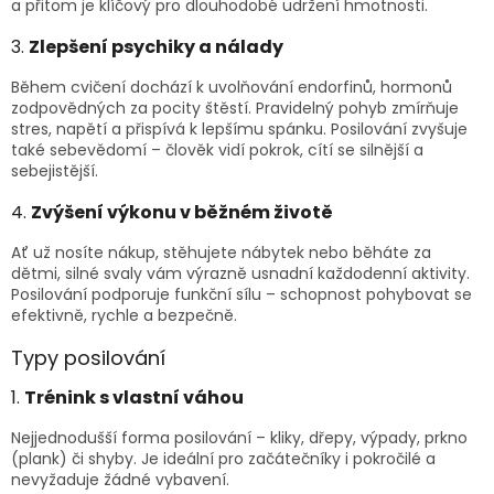
a přitom je klíčový pro dlouhodobé udržení hmotnosti.
3.
Zlepšení psychiky a nálady
Během cvičení dochází k uvolňování endorfinů, hormonů
zodpovědných za pocity štěstí. Pravidelný pohyb zmírňuje
stres, napětí a přispívá k lepšímu spánku. Posilování zvyšuje
také sebevědomí – člověk vidí pokrok, cítí se silnější a
sebejistější.
4.
Zvýšení výkonu v běžném životě
Ať už nosíte nákup, stěhujete nábytek nebo běháte za
dětmi, silné svaly vám výrazně usnadní každodenní aktivity.
Posilování podporuje funkční sílu – schopnost pohybovat se
efektivně, rychle a bezpečně.
Typy posilování
1.
Trénink s vlastní váhou
Nejjednodušší forma posilování – kliky, dřepy, výpady, prkno
(plank) či shyby. Je ideální pro začátečníky i pokročilé a
nevyžaduje žádné vybavení.