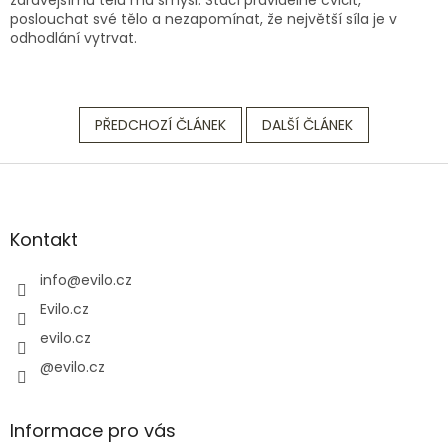
poslouchat své tělo a nezapomínat, že největší síla je v
odhodlání vytrvat.
PŘEDCHOZÍ ČLÁNEK
DALŠÍ ČLÁNEK
Z
á
p
a
Kontakt
t
í
info
@
evilo.cz
Evilo.cz
evilo.cz
@evilo.cz
Informace pro vás