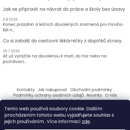
Jak se připravit na návrat do práce a školy bez únavy
3.8.2026
Konec prázdnin a letních dovolených znamená pro mnoho
lidí n...
Co si zabalit do cestovní lékárničky z doplňků stravy
29.7.2026
Ať už vyrážíte na dovolenou k moři, do hor nebo na
poznávací...
Kontakty
Jak nakupovat
Obchodní podmínky
Podmínky ochrany osobních údajů
Novinky
O nás
Velkoobchod
Tento web používá soubory cookie. Dalším
ZAREGISTRUJ SE A ZÍSKEJ SLEVU 100,- NA PRVNÍ NÁKUP
procházením tohoto webu vyjadřujete souhlas s
jejich používáním.. Více informací
zde
.