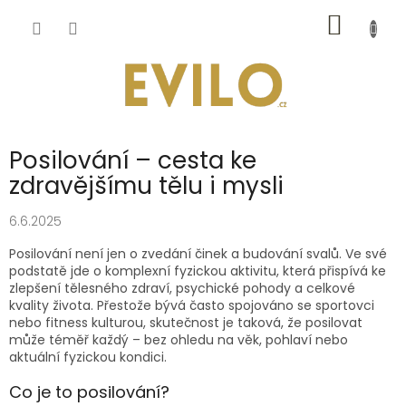
Přejít
NÁKUP
na
obsah
KOŠÍK
Posilování – cesta ke
zdravějšímu tělu i mysli
6.6.2025
Posilování není jen o zvedání činek a budování svalů. Ve své
podstatě jde o komplexní fyzickou aktivitu, která přispívá ke
zlepšení tělesného zdraví, psychické pohody a celkové
kvality života. Přestože bývá často spojováno se sportovci
nebo fitness kulturou, skutečnost je taková, že posilovat
může téměř každý – bez ohledu na věk, pohlaví nebo
aktuální fyzickou kondici.
Co je to posilování?