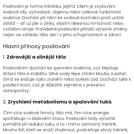
Posilování je forma tréninku, jejímž cílem je zvyšování
svalové síly, vytrvalosti, objemu nebo celkové funkčnosti
svalstva. Dochází při něm ke svalové kontrakci proti určité
zátěži – ať už jde o činky, vlastní tělesnou hmotnost nebo
cvičební stroje. Pravidelné posilování přináší výrazné změny
nejen ve vzhledu těla, ale i v jeho schopnostech a zdraví.
Hlavní přínosy posilování
1.
Zdravější a silnější tělo
Posilováním dochází ke zpevnění svalstva, což zlepšuje
držení těla a stabilitu. Silné svaly lépe chrání klouby a páteř,
čímž se snižuje riziko zranění nebo bolesti zad. Dochází také k
posílení kostí, což je důležité zejména v prevenci
osteoporózy.
2.
Zrychlení metabolismu a spalování tuků
Čím více svalové hmoty tělo má, tím více energie
spotřebuje i v klidovém stavu. Posilování tedy výrazně
pomáhá při redukci tuku, a to i mimo samotný trénink.
Mnoho lidí, kteří se snaží zhubnout, podceňuje silový trénink,