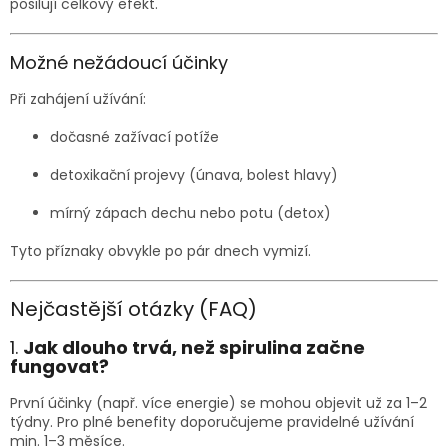
posilují celkový efekt.
Možné nežádoucí účinky
Při zahájení užívání:
dočasné zažívací potíže
detoxikační projevy (únava, bolest hlavy)
mírný zápach dechu nebo potu (detox)
Tyto příznaky obvykle po pár dnech vymizí.
Nejčastější otázky (FAQ)
1.
Jak dlouho trvá, než spirulina začne
fungovat?
První účinky (např. více energie) se mohou objevit už za 1–2
týdny. Pro plné benefity doporučujeme pravidelné užívání
min. 1–3 měsíce.