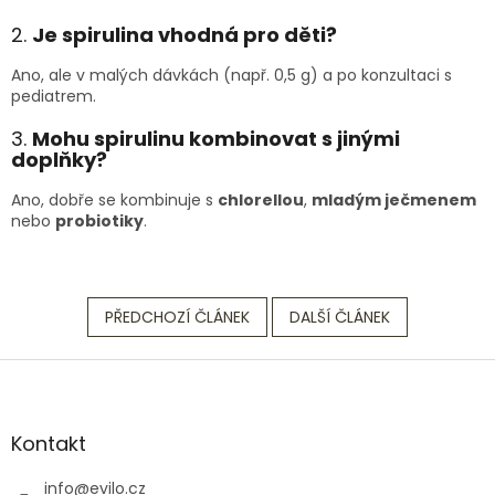
2.
Je spirulina vhodná pro děti?
Ano, ale v malých dávkách (např. 0,5 g) a po konzultaci s
pediatrem.
3.
Mohu spirulinu kombinovat s jinými
doplňky?
Ano, dobře se kombinuje s
chlorellou
,
mladým ječmenem
nebo
probiotiky
.
PŘEDCHOZÍ ČLÁNEK
DALŠÍ ČLÁNEK
Z
á
p
a
Kontakt
t
í
info
@
evilo.cz