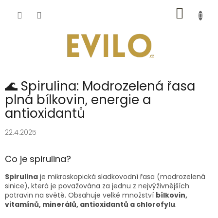
Přejít
NÁKUP
na
obsah
KOŠÍK
🌊 Spirulina: Modrozelená řasa
plná bílkovin, energie a
antioxidantů
22.4.2025
Co je spirulina?
Spirulina
je mikroskopická sladkovodní řasa (modrozelená
sinice), která je považována za jednu z nejvýživnějších
potravin na světě. Obsahuje velké množství
bílkovin,
vitamínů, minerálů, antioxidantů a chlorofylu
.