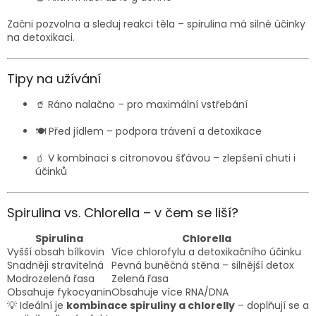
Začni pozvolna a sleduj reakci těla – spirulina má silné účinky
na detoxikaci.
Tipy na užívání
🥤 Ráno nalačno – pro maximální vstřebání
🍽️ Před jídlem – podpora trávení a detoxikace
🧃 V kombinaci s citronovou šťávou – zlepšení chuti i
účinků
Spirulina vs. Chlorella – v čem se liší?
Spirulina
Chlorella
Vyšší obsah bílkovin
Více chlorofylu a detoxikačního účinku
Snadněji stravitelná
Pevná buněčná stěna – silnější detox
Modrozelená řasa
Zelená řasa
Obsahuje fykocyanin
Obsahuje více RNA/DNA
💡 Ideální je
kombinace spiruliny a chlorelly
– doplňují se a