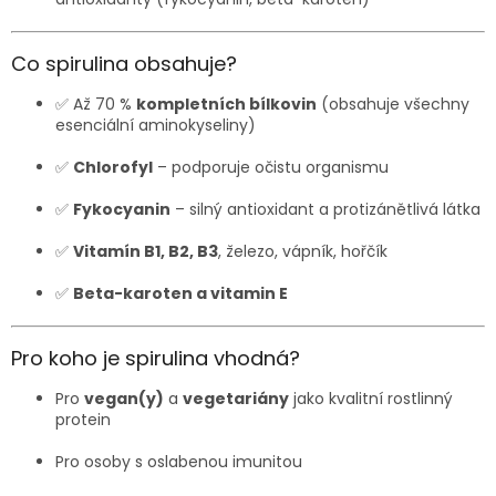
Co spirulina obsahuje?
✅ Až 70 %
kompletních bílkovin
(obsahuje všechny
esenciální aminokyseliny)
✅
Chlorofyl
– podporuje očistu organismu
✅
Fykocyanin
– silný antioxidant a protizánětlivá látka
✅
Vitamín B1, B2, B3
, železo, vápník, hořčík
✅
Beta-karoten a vitamin E
Pro koho je spirulina vhodná?
Pro
vegan(y)
a
vegetariány
jako kvalitní rostlinný
protein
Pro osoby s oslabenou imunitou