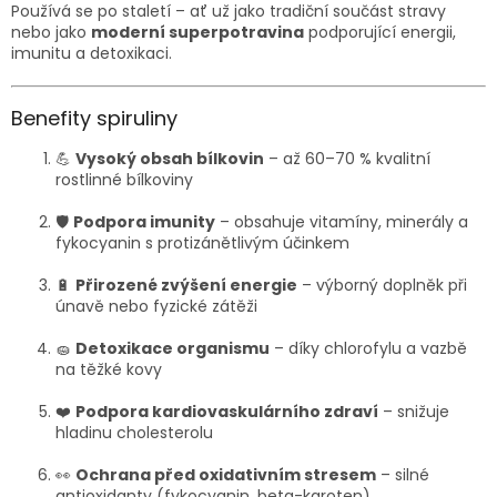
Používá se po staletí – ať už jako tradiční součást stravy
nebo jako
moderní superpotravina
podporující energii,
imunitu a detoxikaci.
Benefity spiruliny
💪
Vysoký obsah bílkovin
– až 60–70 % kvalitní
rostlinné bílkoviny
🛡️
Podpora imunity
– obsahuje vitamíny, minerály a
fykocyanin s protizánětlivým účinkem
🔋
Přirozené zvýšení energie
– výborný doplněk při
únavě nebo fyzické zátěži
🧽
Detoxikace organismu
– díky chlorofylu a vazbě
na těžké kovy
❤️
Podpora kardiovaskulárního zdraví
– snižuje
hladinu cholesterolu
👀
Ochrana před oxidativním stresem
– silné
antioxidanty (fykocyanin, beta-karoten)