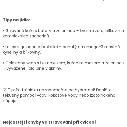
Tipy na jídlo:
•
Grilované kuře s batáty a zeleninou
– kvalitní zdroj bílkovin a
komplexních sacharidů.
•
Losos s quinoou a brokolicí
– bohatý na omega-3 mastné
kyseliny a bílkoviny.
•
Celozrnný wrap s hummusem, kuřecím masem a zeleninou
– vyvážené jídlo plné vlákniny.
💡
Tip:
Po tréninku nezapomeňte na hydrataci! Doplňte
tekutiny pomocí vody, kokosové vody nebo izotonického
nápoje.
Nejčastější chyby ve stravování při cvičení