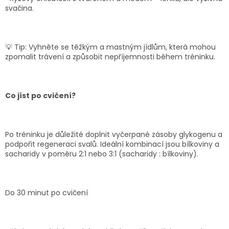
svačina.
💡
Tip:
Vyhněte se těžkým a mastným jídlům, která mohou
zpomalit trávení a způsobit nepříjemnosti během tréninku.
Co jíst po cvičení?
Po tréninku je důležité doplnit vyčerpané zásoby glykogenu a
podpořit regeneraci svalů. Ideální kombinací jsou bílkoviny a
sacharidy v poměru 2:1 nebo 3:1 (sacharidy : bílkoviny).
Do 30 minut po cvičení