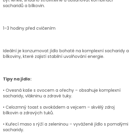
sacharidů a bílkovin.
1–3 hodiny před cvičením
Ideální je konzumovat jídlo bohaté na komplexní sacharidy a
bílkoviny, které zajistí stabilní uvolňování energie.
Tipy na jídlo:
•
Ovesná kaše s ovocem a ořechy
– obsahuje komplexní
sacharidy, vlákninu a zdravé tuky.
•
Celozrnný toast s avokádem a vejcem
– skvělý zdroj
bílkovin a zdravých tuků.
•
Kuřecí maso s rýží a zeleninou
– vyvážené jídlo s pomalými
sacharidy.