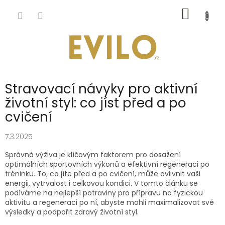
Přejít
NÁKUP
na
obsah
KOŠÍK
Stravovací návyky pro aktivní
životní styl: co jíst před a po
cvičení
7.3.2025
Správná výživa je klíčovým faktorem pro dosažení
optimálních sportovních výkonů a efektivní regeneraci po
tréninku. To, co jíte před a po cvičení, může ovlivnit vaši
energii, vytrvalost i celkovou kondici. V tomto článku se
podíváme na nejlepší potraviny pro přípravu na fyzickou
aktivitu a regeneraci po ní, abyste mohli maximalizovat své
výsledky a podpořit zdravý životní styl.