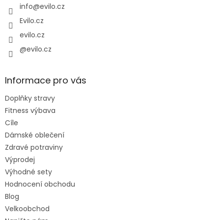
í
info
@
evilo.cz
Evilo.cz
evilo.cz
@evilo.cz
Informace pro vás
Doplňky stravy
Fitness výbava
Cíle
Dámské oblečení
Zdravé potraviny
Výprodej
Výhodné sety
Hodnocení obchodu
Blog
Velkoobchod