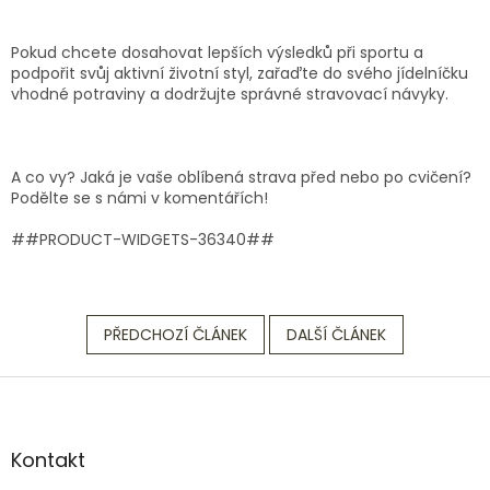
Pokud chcete dosahovat lepších výsledků při sportu a
podpořit svůj aktivní životní styl, zařaďte do svého jídelníčku
vhodné potraviny a dodržujte správné stravovací návyky.
A co vy? Jaká je vaše oblíbená strava před nebo po cvičení?
Podělte se s námi v komentářích!
##PRODUCT-WIDGETS-36340##
PŘEDCHOZÍ ČLÁNEK
DALŠÍ ČLÁNEK
Z
á
p
a
Kontakt
t