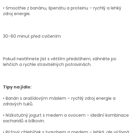
•
Smoothie z banánu, špenátu a proteinu
– rychlý a lehký
zdroj energie.
30–60 minut před cvičením
Pokud nestihnete jíst s větším předstihem, sáhněte po
lehčích a rychle stravitelných potravinách.
Tipy na jídlo:
•
Banán s arašídovým máslem
– rychlý zdroj energie a
zdravých tuků.
•
Nízkotučný jogurt s medem a ovocem
– ideální kombinace
sacharidů a bílkovin.
•
Rýžový chlebíček s tvarohem a medem
– lehká, ale výživná