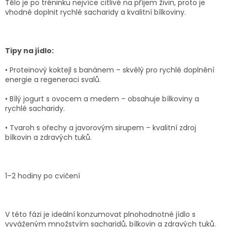
Tělo je po tréninku nejvíce citlivé na příjem živin, proto je
vhodné doplnit rychlé sacharidy a kvalitní bílkoviny.
Tipy na jídlo:
•
Proteinový koktejl s banánem
– skvělý pro rychlé doplnění
energie a regeneraci svalů.
•
Bílý jogurt s ovocem a medem
– obsahuje bílkoviny a
rychlé sacharidy.
•
Tvaroh s ořechy a javorovým sirupem
– kvalitní zdroj
bílkovin a zdravých tuků.
1–2 hodiny po cvičení
V této fázi je ideální konzumovat plnohodnotné jídlo s
vyváženým množstvím sacharidů, bílkovin a zdravých tuků.