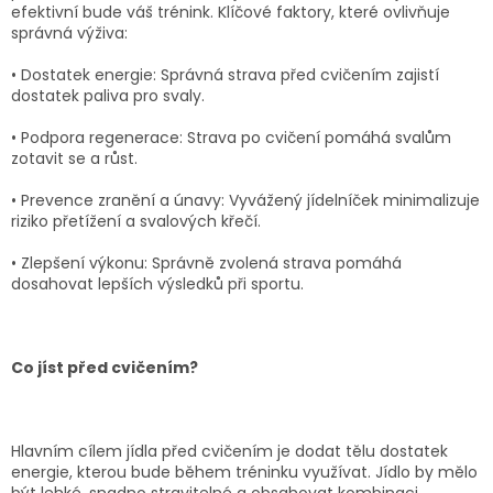
efektivní bude váš trénink. Klíčové faktory, které ovlivňuje
správná výživa:
•
Dostatek energie:
Správná strava před cvičením zajistí
dostatek paliva pro svaly.
•
Podpora regenerace:
Strava po cvičení pomáhá svalům
zotavit se a růst.
•
Prevence zranění a únavy:
Vyvážený jídelníček minimalizuje
riziko přetížení a svalových křečí.
•
Zlepšení výkonu:
Správně zvolená strava pomáhá
dosahovat lepších výsledků při sportu.
Co jíst před cvičením?
Hlavním cílem jídla před cvičením je dodat tělu dostatek
energie, kterou bude během tréninku využívat. Jídlo by mělo
být lehké, snadno stravitelné a obsahovat kombinaci