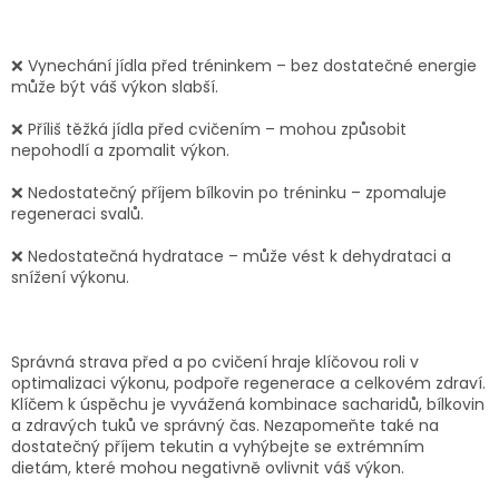
❌
Vynechání jídla před tréninkem
– bez dostatečné energie
může být váš výkon slabší.
❌
Příliš těžká jídla před cvičením
– mohou způsobit
nepohodlí a zpomalit výkon.
❌
Nedostatečný příjem bílkovin po tréninku
– zpomaluje
regeneraci svalů.
❌
Nedostatečná hydratace
– může vést k dehydrataci a
snížení výkonu.
Správná strava před a po cvičení hraje klíčovou roli v
optimalizaci výkonu, podpoře regenerace a celkovém zdraví.
Klíčem k úspěchu je vyvážená kombinace sacharidů, bílkovin
a zdravých tuků ve správný čas. Nezapomeňte také na
dostatečný příjem tekutin a vyhýbejte se extrémním
dietám, které mohou negativně ovlivnit váš výkon.