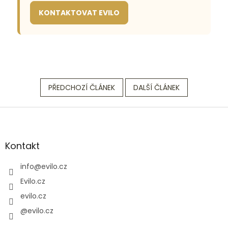
KONTAKTOVAT EVILO
PŘEDCHOZÍ ČLÁNEK
DALŠÍ ČLÁNEK
Z
á
p
a
Kontakt
t
í
info
@
evilo.cz
Evilo.cz
evilo.cz
@evilo.cz