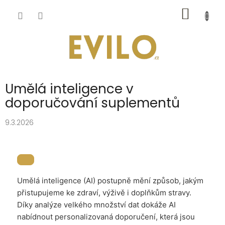
Přejít
NÁKUP
na
obsah
KOŠÍK
Umělá inteligence v
doporučování suplementů
9.3.2026
Umělá inteligence (AI) postupně mění způsob, jakým
přistupujeme ke zdraví, výživě i doplňkům stravy.
Díky analýze velkého množství dat dokáže AI
nabídnout personalizovaná doporučení, která jsou