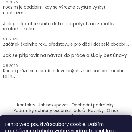
7.8.2026
Podzim je obdobím, kdy se výrazně zvyšuje výskyt
nachlazení,...
Jak podpořit imunitu dětí i dospělých na začátku
školního roku
5.8.2026
Začátek školního roku představuje pro děti i dospělé období ...
Jak se připravit na návrat do práce a školy bez únavy
3.8.2026
Konec prázdnin a letních dovolených znamená pro mnoho
lidí n...
Kontakty
Jak nakupovat
Obchodní podmínky
Podmínky ochrany osobních údajů
Novinky
O nás
Velkoobchod
Tento web používá soubory cookie. Dalším
ZAREGISTRUJ SE A ZÍSKEJ SLEVU 100,- NA PRVNÍ NÁKUP
procházením tohoto webu vyjadřujete souhlas s