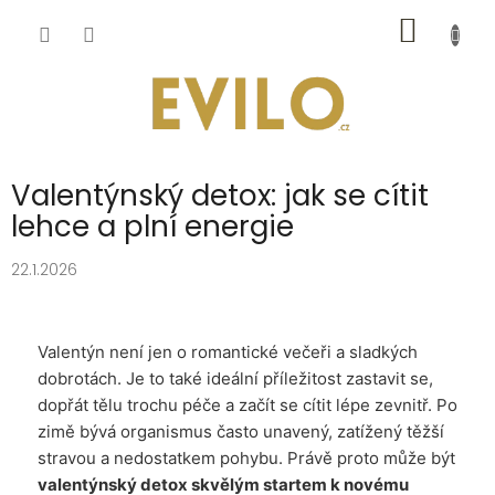
Přejít
NÁKUP
na
obsah
KOŠÍK
Valentýnský detox: jak se cítit
lehce a plní energie
22.1.2026
Valentýn není jen o romantické večeři a sladkých
dobrotách. Je to také ideální příležitost zastavit se,
dopřát tělu trochu péče a začít se cítit lépe zevnitř. Po
zimě bývá organismus často unavený, zatížený těžší
stravou a nedostatkem pohybu. Právě proto může být
valentýnský detox skvělým startem k novému