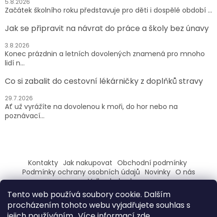
5.8.2026
Začátek školního roku představuje pro děti i dospělé období ...
Jak se připravit na návrat do práce a školy bez únavy
3.8.2026
Konec prázdnin a letních dovolených znamená pro mnoho
lidí n...
Co si zabalit do cestovní lékárničky z doplňků stravy
29.7.2026
Ať už vyrážíte na dovolenou k moři, do hor nebo na
poznávací...
Kontakty
Jak nakupovat
Obchodní podmínky
Podmínky ochrany osobních údajů
Novinky
O nás
Velkoobchod
Tento web používá soubory cookie. Dalším
ZAREGISTRUJ SE A ZÍSKEJ SLEVU 100,- NA PRVNÍ NÁKUP
procházením tohoto webu vyjadřujete souhlas s
jejich používáním.. Více informací
zde
.