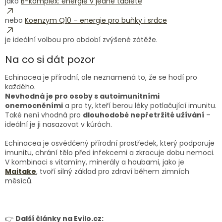
jako
B-komplex: energie v jedné tabletě
nebo
Koenzym Q10 – energie pro buňky i srdce
je ideální volbou pro období zvýšené zátěže.
Na co si dát pozor
Echinacea je přírodní, ale neznamená to, že se hodí pro
každého.
Nevhodná je pro osoby s autoimunitními
onemocněními
a pro ty, kteří berou léky potlačující imunitu.
Také není vhodná pro
dlouhodobé nepřetržité užívání
–
ideální je ji nasazovat v kúrách.
Echinacea je osvědčený přírodní prostředek, který podporuje
imunitu, chrání tělo před infekcemi a zkracuje dobu nemoci.
V kombinaci s vitamíny, minerály a houbami, jako je
Maitake
, tvoří silný základ pro zdraví během zimních
měsíců.
👉
Další články na Evilo.cz: