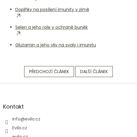
Doplňky na posílení imunity v zimě
Selen a jeho role v ochraně buněk
Glutamin a jeho vliv na svaly i imunitu
PŘEDCHOZÍ ČLÁNEK
DALŠÍ ČLÁNEK
Z
á
p
a
Kontakt
t
í
info
@
evilo.cz
Evilo.cz
evilo.cz