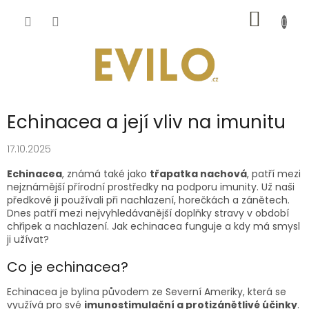
Přejít
NÁKUP
na
obsah
KOŠÍK
Echinacea a její vliv na imunitu
17.10.2025
Echinacea
, známá také jako
třapatka nachová
, patří mezi
nejznámější přírodní prostředky na podporu imunity. Už naši
předkové ji používali při nachlazení, horečkách a zánětech.
Dnes patří mezi nejvyhledávanější doplňky stravy v období
chřipek a nachlazení. Jak echinacea funguje a kdy má smysl
ji užívat?
Co je echinacea?
Echinacea je bylina původem ze Severní Ameriky, která se
využívá pro své
imunostimulační a protizánětlivé účinky
.