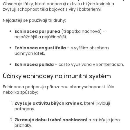
Obsahuje látky, které podporují aktivitu bílých krvinek a
zvyšují schopnost těla bojovat s viry i bakteriemi.
Nejčastěji se používají tři druhy:
Echinacea purpurea
(třapatka nachová) –
nejběžnější a nejúčinnější,
Echinacea angustifolia
– s vyšším obsahem
účinných látek,
Echinacea pallida
– často využívaná v kombinacích.
Účinky echinacey na imunitní systém
Echinacea podporuje přirozenou obranyschopnost těla
několika způsoby:
Zvyšuje aktivitu bílých krvinek
, které likvidují
patogeny.
Zkracuje dobu trvání nachlazení
a zmírňuje jeho
příznaky.