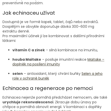
preventivně na podzim.
Jak echinaceu užívat
Dostupná je ve formě kapek, tablet, čajů nebo extraktů.
Dospělým se obvykle doporučuje dávka 300–600 mg
extraktu denně.
Pro maximální účinek ji lze kombinovat s dalšími přírodními
látkami:
vitamín C a zinek
– silná kombinace na imunitu,
houba Maitake
– posiluje imunitní reakce
Maitake –
doplněk na posílení imunity
selen
– antioxidant, který chrání buňky
Selen a jeho
role v ochraně buněk
Echinacea a regenerace po nemoci
Echinacea nejenže pomáhá předcházet nemocem, ale také
urychluje rekonvalescenci
. Zkracuje dobu únavy po
chřipce a pomáhá obnovit energii. V kombinaci s doplňky