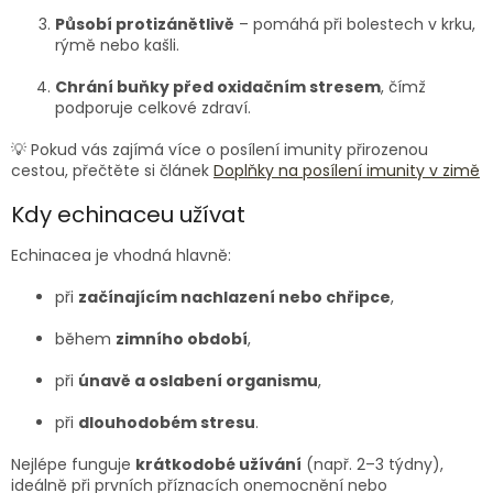
Působí protizánětlivě
– pomáhá při bolestech v krku,
rýmě nebo kašli.
Chrání buňky před oxidačním stresem
, čímž
podporuje celkové zdraví.
💡 Pokud vás zajímá více o posílení imunity přirozenou
cestou, přečtěte si článek
Doplňky na posílení imunity v zimě
Kdy echinaceu užívat
Echinacea je vhodná hlavně:
při
začínajícím nachlazení nebo chřipce
,
během
zimního období
,
při
únavě a oslabení organismu
,
při
dlouhodobém stresu
.
Nejlépe funguje
krátkodobé užívání
(např. 2–3 týdny),
ideálně při prvních příznacích onemocnění nebo