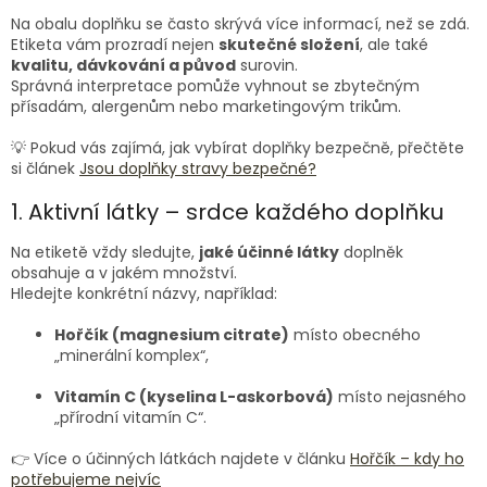
Na obalu doplňku se často skrývá více informací, než se zdá.
Etiketa vám prozradí nejen
skutečné složení
, ale také
kvalitu, dávkování a původ
surovin.
Správná interpretace pomůže vyhnout se zbytečným
přísadám, alergenům nebo marketingovým trikům.
💡 Pokud vás zajímá, jak vybírat doplňky bezpečně, přečtěte
si článek
Jsou doplňky stravy bezpečné?
1. Aktivní látky – srdce každého doplňku
Na etiketě vždy sledujte,
jaké účinné látky
doplněk
obsahuje a v jakém množství.
Hledejte konkrétní názvy, například:
Hořčík (magnesium citrate)
místo obecného
„minerální komplex“,
Vitamín C (kyselina L-askorbová)
místo nejasného
„přírodní vitamín C“.
👉 Více o účinných látkách najdete v článku
Hořčík – kdy ho
potřebujeme nejvíc