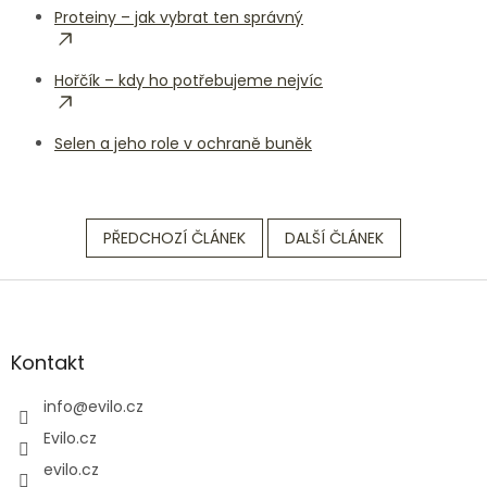
Proteiny – jak vybrat ten správný
Hořčík – kdy ho potřebujeme nejvíc
Selen a jeho role v ochraně buněk
PŘEDCHOZÍ ČLÁNEK
DALŠÍ ČLÁNEK
Z
á
p
a
Kontakt
t
í
info
@
evilo.cz
Evilo.cz
evilo.cz