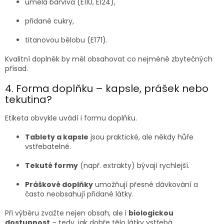
umělá barviva (E110, E124),
přidané cukry,
titanovou bělobu (E171).
Kvalitní doplněk by měl obsahovat co nejméně zbytečných
přísad.
4. Forma doplňku – kapsle, prášek nebo
tekutina?
Etiketa obvykle uvádí i formu doplňku.
Tablety a kapsle
jsou praktické, ale někdy hůře
vstřebatelné.
Tekuté formy
(např. extrakty) bývají rychlejší.
Práškové doplňky
umožňují přesné dávkování a
často neobsahují přidané látky.
Při výběru zvažte nejen obsah, ale i
biologickou
dostupnost
– tedy, jak dobře tělo látky vstřebá.