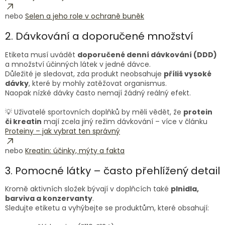
nebo
Selen a jeho role v ochraně buněk
2. Dávkování a doporučené množství
Etiketa musí uvádět
doporučené denní dávkování (DDD)
a množství účinných látek v jedné dávce.
Důležité je sledovat, zda produkt neobsahuje
příliš vysoké
dávky
, které by mohly zatěžovat organismus.
Naopak nízké dávky často nemají žádný reálný efekt.
💡 Uživatelé sportovních doplňků by měli vědět, že
protein
či kreatin
mají zcela jiný režim dávkování – více v článku
Proteiny – jak vybrat ten správný
nebo
Kreatin: účinky, mýty a fakta
3. Pomocné látky – často přehlížený detail
Kromě aktivních složek bývají v doplňcích také
plnidla,
barviva a konzervanty
.
Sledujte etiketu a vyhýbejte se produktům, které obsahují: