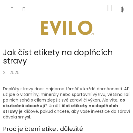
Přejít
NÁKUP
na
obsah
KOŠÍK
Jak číst etikety na doplňcích
stravy
2.11.2025
Doplňky stravy dnes najdeme téměř v každé domácnosti. Ať
už jde o vitamíny, minerály nebo sportovní výživu, většina lidí
po nich sahá s cílem zlepšit své zdraví či výkon. Ale víte,
co
skutečně obsahují
? Umět
číst etikety na doplňcích
stravy
je klíčové, pokud chcete, aby vaše investice do zdraví
dávala smysl.
Proč je čtení etiket důležité