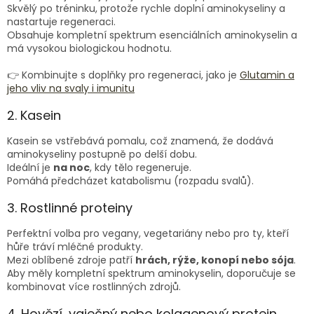
Skvělý po tréninku, protože rychle doplní aminokyseliny a
nastartuje regeneraci.
Obsahuje kompletní spektrum esenciálních aminokyselin a
má vysokou biologickou hodnotu.
👉 Kombinujte s doplňky pro regeneraci, jako je
Glutamin a
jeho vliv na svaly i imunitu
2. Kasein
Kasein se vstřebává pomalu, což znamená, že dodává
aminokyseliny postupně po delší dobu.
Ideální je
na noc
, kdy tělo regeneruje.
Pomáhá předcházet katabolismu (rozpadu svalů).
3. Rostlinné proteiny
Perfektní volba pro vegany, vegetariány nebo pro ty, kteří
hůře tráví mléčné produkty.
Mezi oblíbené zdroje patří
hrách, rýže, konopí nebo sója
.
Aby měly kompletní spektrum aminokyselin, doporučuje se
kombinovat více rostlinných zdrojů.
4. Hovězí, vaječný nebo kolagenový protein