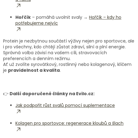
Hořčík
– pomáhá uvolnit svaly →
Hořčík – kdy ho
potřebujeme nejvíc
Protein je nezbytnou součástí výživy nejen pro sportovce, ale
i pro všechny, kdo chtějí zůstat zdraví, silní a plní energie.
Správná volba závisí na vašem cíli, stravovacích
preferencích a denním režimu.
Ať už zvolíte syrovátkový, rostlinný nebo kolagenový, klíčem
je
pravidelnost a kvalita
.
👉
Další doporučené články na Evilo.cz:
Jak podpořit růst svalů pomocí suplementace
Kolagen pro sportovce: regenerace kloubů a šlach