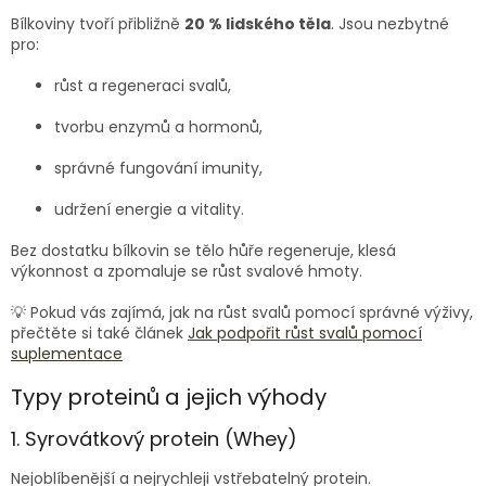
Bílkoviny tvoří přibližně
20 % lidského těla
. Jsou nezbytné
pro:
růst a regeneraci svalů,
tvorbu enzymů a hormonů,
správné fungování imunity,
udržení energie a vitality.
Bez dostatku bílkovin se tělo hůře regeneruje, klesá
výkonnost a zpomaluje se růst svalové hmoty.
💡 Pokud vás zajímá, jak na růst svalů pomocí správné výživy,
přečtěte si také článek
Jak podpořit růst svalů pomocí
suplementace
Typy proteinů a jejich výhody
1. Syrovátkový protein (Whey)
Nejoblíbenější a nejrychleji vstřebatelný protein.