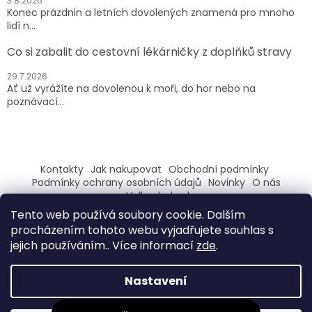
3.8.2026
Konec prázdnin a letních dovolených znamená pro mnoho
lidí n...
Co si zabalit do cestovní lékárničky z doplňků stravy
29.7.2026
Ať už vyrážíte na dovolenou k moři, do hor nebo na
poznávací...
Kontakty
Jak nakupovat
Obchodní podmínky
Podmínky ochrany osobních údajů
Novinky
O nás
Velkoobchod
Tento web používá soubory cookie. Dalším
ZAREGISTRUJ SE A ZÍSKEJ SLEVU 100,- NA PRVNÍ NÁKUP
procházením tohoto webu vyjadřujete souhlas s
jejich používáním.. Více informací
zde
.
Nastavení
Vytvořil Shoptet