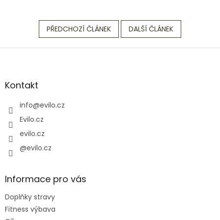
PŘEDCHOZÍ ČLÁNEK
DALŠÍ ČLÁNEK
Z
á
p
a
Kontakt
t
í
info
@
evilo.cz
Evilo.cz
evilo.cz
@evilo.cz
Informace pro vás
Doplňky stravy
Fitness výbava