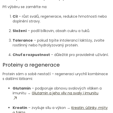
Při výběru se zaměřte na:
Cíl
– růst svalů, regenerace, redukce hmotnosti nebo
doplnění stravy.
Složení
– podíl bílkovin, obsah cukru a tuků.
Tolerance
– pokud trpíte intolerancí laktózy, zvolte
rostlinný nebo hydrolyzovaný protein.
Chuť a rozpustnost
– důležité pro pravidelné užívání.
Proteiny a regenerace
Protein sám o sobě nestačí – regeneraci urychlí kombinace
s dalšími látkami:
Glutamin
– podporuje obnovu svalových vláken a
imunitu →
Glutamin a jeho vliv na svaly i imunitu
Kreatin
– zvyšuje sílu a výkon →
Kreatin: účinky, mýty
a fakta