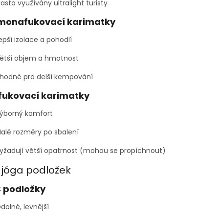
asto využívány ultralight turisty
monafukovací karimatky
epší izolace a pohodlí
ětší objem a hmotnost
hodné pro delší kempování
fukovací karimatky
ýborný komfort
alé rozměry po sbalení
yžadují větší opatrnost (mohou se propíchnout)
 jóga podložek
 podložky
dolné, levnější