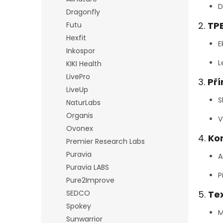
D
Dragonfly
2.
TPE
Futu
Hexfit
E
Inkospor
L
KIKI Health
LivePro
3.
Pří
LiveUp
S
NaturLabs
Organis
V
Ovonex
4.
Ko
Premier Research Labs
Puravia
A
Puravia LABS
P
Pure2Improve
SEDCO
5.
Tex
Spokey
M
Sunwarrior