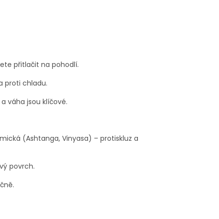
e přitlačit na pohodlí.
 proti chladu.
 a váha jsou klíčové.
amická (Ashtanga, Vinyasa) – protiskluz a
vý povrch.
učně.