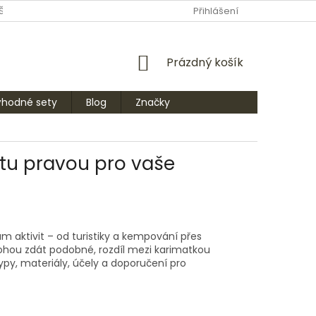
ŠTE NÁM
PRODÁVANÉ ZNAČKY
Přihlášení
NÁKUPNÍ
Prázdný košík
KOŠÍK
ýhodné sety
Blog
Značky
 tu pravou pro vaše
m aktivit – od turistiky a kempování přes
mohou zdát podobné, rozdíl mezi karimatkou
py, materiály, účely a doporučení pro