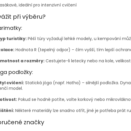
asákavé, ideální pro intenzivní cvičení
ážit při výběru?
arimatky:
yp turistiky:
Pěší túry vyžadují lehké modely, u kempování můžet
zolace:
Hodnota R (tepelný odpor) – čím vyšší, tím lepší ochrana
motnost a rozměry:
Cestujete-li letecky nebo na kole, velikost
óga podložky:
tyl cvičení:
Statická jóga (např. Hatha) – silnější podložka. Dyn
enčí model.
otivost:
Pokud se hodně potíte, volte korkový nebo mikrovlákno
ištění:
Některé materiály lze snadno otřít, jiné je potřeba prát r
ručené značky