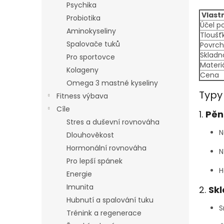
Psychika
Vlast
Probiotika
Účel po
Aminokyseliny
Tloušť
Spalovače tuků
Povrch
Skladn
Pro sportovce
Materi
Kolageny
Cena
Omega 3 mastné kyseliny
Typy
Fitness výbava
Cíle
1.
Pěn
Stres a duševní rovnováha
N
Dlouhověkost
Hormonální rovnováha
N
Pro lepší spánek
H
Energie
Imunita
2.
Sk
Hubnutí a spalování tuku
S
Trénink a regenerace