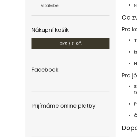
N
Vitalvibe
Co zv
Pro k
Nákupní košík
T
0
KS /
0 KČ
I
H
Facebook
Pro j
S
t
P
Přijímáme online platby
Č
Dopo