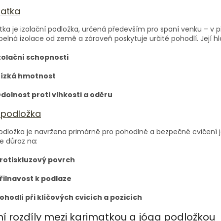
matka
ka je izolační podložka, určená především pro spaní venku – v p
pelná izolace od země a zároveň poskytuje určité pohodlí. Její hl
zolační schopnosti
ízká hmotnost
dolnost proti vlhkosti a oděru
 podložka
dložka je navržena primárně pro pohodlné a bezpečné cvičení jóg
e důraz na:
rotiskluzový povrch
řilnavost k podlaze
ohodlí při klíčových cvicích a pozicích
ní rozdíly mezi karimatkou a jóga podložkou