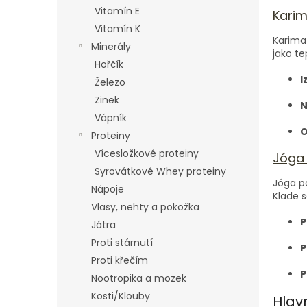
n
Vitamín E
Kari
e
Vitamín K
l
Karimat
Minerály
jako te
Hořčík
I
Železo
Zinek
N
Vápník
O
Proteiny
Vícesložkové proteiny
Jóga
Syrovátkové Whey proteiny
Jóga po
Nápoje
Klade s
Vlasy, nehty a pokožka
P
Játra
Proti stárnutí
P
Proti křečím
P
Nootropika a mozek
Kosti/Klouby
Hlav