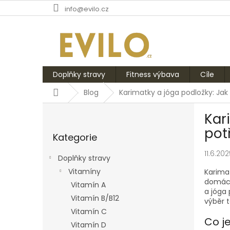
Přejít
info@evilo.cz
na
obsah
Doplňky stravy
Fitness výbava
Cíle
Domů
Blog
Karimatky a jóga podložky: Jak
P
Kar
o
Přeskočit
s
pot
Kategorie
kategorie
t
r
11.6.20
Doplňky stravy
a
Vitamíny
Karimat
n
domácí
Vitamín A
n
a jóga
í
Vitamín B/B12
výběr 
p
Vitamín C
a
Co j
Vitamín D