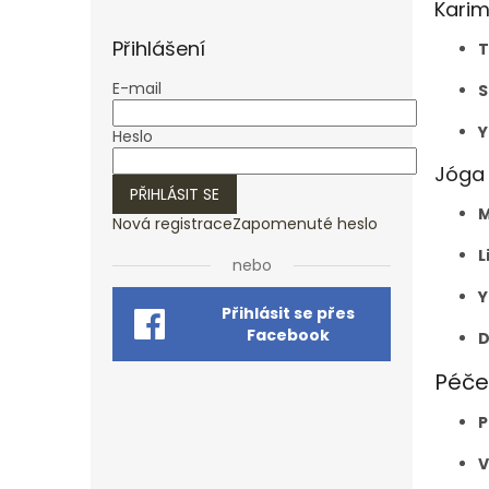
Karim
Přihlášení
T
E-mail
S
Y
Heslo
Jóga 
PŘIHLÁSIT SE
Nová registrace
Zapomenuté heslo
L
nebo
Y
Přihlásit se přes
Facebook
D
Péče
P
V