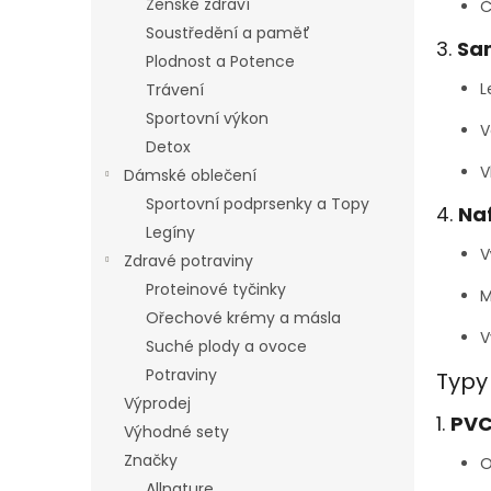
Ženské zdraví
Č
Soustředění a paměť
3.
Sa
Plodnost a Potence
L
Trávení
Sportovní výkon
V
Detox
V
Dámské oblečení
Sportovní podprsenky a Topy
4.
Na
Legíny
V
Zdravé potraviny
Proteinové tyčinky
M
Ořechové krémy a másla
V
Suché plody a ovoce
Potraviny
Typy
Výprodej
1.
PVC
Výhodné sety
Značky
O
Allnature