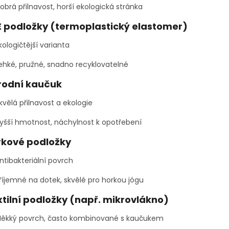
obrá přilnavost, horší ekologická stránka
 podložky (termoplastický elastomer)
kologičtější varianta
ehké, pružné, snadno recyklovatelné
rodní kaučuk
kvělá přilnavost a ekologie
yšší hmotnost, náchylnost k opotřebení
rkové podložky
ntibakteriální povrch
říjemné na dotek, skvělé pro horkou jógu
tilní podložky (např. mikrovlákno)
ěkký povrch, často kombinované s kaučukem