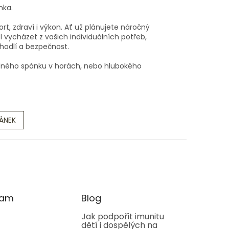
hka.
t, zdraví i výkon. Ať už plánujete náročný
 vycházet z vašich individuálních potřeb,
ohodlí a bezpečnost.
lidného spánku v horách, nebo hlubokého
LÁNEK
ram
Blog
Jak podpořit imunitu
dětí i dospělých na