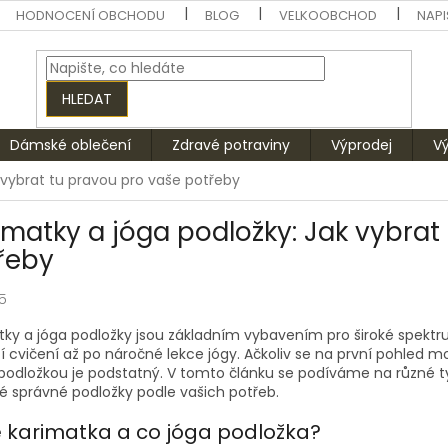
HODNOCENÍ OBCHODU
BLOG
VELKOOBCHOD
NAPI
HLEDAT
Dámské oblečení
Zdravé potraviny
Výprodej
V
 vybrat tu pravou pro vaše potřeby
imatky a jóga podložky: Jak vybrat
řeby
25
ky a jóga podložky jsou základním vybavením pro široké spektru
 cvičení až po náročné lekce jógy. Ačkoliv se na první pohled 
 podložkou je podstatný. V tomto článku se podíváme na různé ty
té správné podložky podle vašich potřeb.
e karimatka a co jóga podložka?