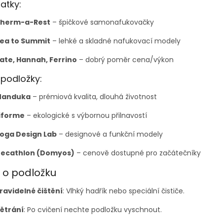
atky:
herm-a-Rest
– špičkové samonafukovačky
ea to Summit
– lehké a skladné nafukovací modely
ate, Hannah, Ferrino
– dobrý poměr cena/výkon
podložky:
Manduka
– prémiová kvalita, dlouhá životnost
iforme
– ekologické s výbornou přilnavostí
oga Design Lab
– designové a funkční modely
ecathlon (Domyos)
– cenově dostupné pro začátečníky
 o podložku
ravidelné čištění
: Vlhký hadřík nebo speciální čističe.
ětrání
: Po cvičení nechte podložku vyschnout.