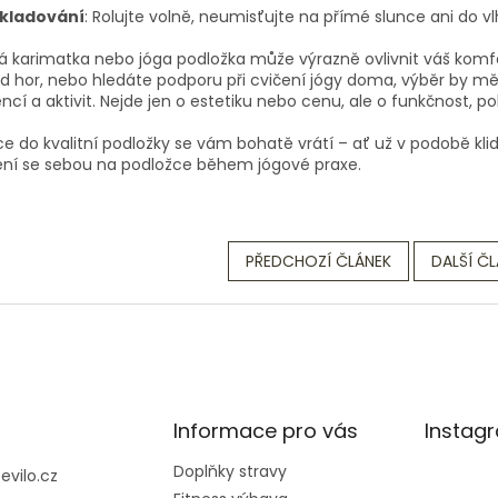
kladování
: Rolujte volně, neumisťujte na přímé slunce ani do vl
 karimatka nebo jóga podložka může výrazně ovlivnit váš komfor
 hor, nebo hledáte podporu při cvičení jógy doma, výběr by měl
ncí a aktivit. Nejde jen o estetiku nebo cenu, ale o funkčnost, p
ice do kvalitní podložky se vám bohatě vrátí – ať už v podobě k
ení se sebou na podložce během jógové praxe.
PŘEDCHOZÍ ČLÁNEK
DALŠÍ Č
Informace pro vás
Instag
Doplňky stravy
@
evilo.cz