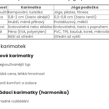
nost
Karimatka
Jóga podložka
užití
Kempování, turistika
Jóga, pilates, fitness
ka
0,8–2 cm (často silnější)
0,3–0,8 cm (často tenčí)
Hrubší, méně přilnavý
Protiskluzový, měkčí
ost
Srolovatelná nebo skládací
Srolovatelná, často s popruhem
ál
Pěna (EVA, polyetylen)
PVC, TPE, kaučuk, korek, mikrovl
Nižší až střední
Střední až vyšší
 karimatek
ové karimatky
ejpoužívanější typ
ízká cena, lehká hmotnost
orší komfort a izolace
ládací karimatky (harmonika)
nadné rozkládání