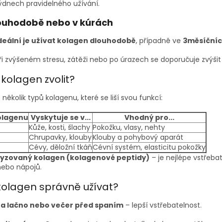
ýdnech pravidelného užívání.
ouhodobě nebo v kúrách
deální je užívat kolagen dlouhodobě
, případně ve
3měsíčníc
ři zvýšeném stresu, zátěži nebo po úrazech se doporučuje zvýšit
 kolagen zvolit?
e několik typů kolagenu, které se liší svou funkcí:
olagenu
Vyskytuje se v...
Vhodný pro...
Kůže, kosti, šlachy
Pokožku, vlasy, nehty
Chrupavky, klouby
Klouby a pohybový aparát
Cévy, děložní tkáň
Cévní systém, elasticitu pokožky
lyzovaný kolagen (kolagenové peptidy)
– je nejlépe vstřeba
nebo nápojů.
kolagen správně užívat?
a lačno nebo večer před spaním
– lepší vstřebatelnost.