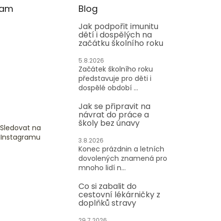
ram
Blog
Jak podpořit imunitu
dětí i dospělých na
začátku školního roku
5.8.2026
Začátek školního roku
představuje pro děti i
dospělé období ...
Jak se připravit na
návrat do práce a
školy bez únavy
Sledovat na
Instagramu
3.8.2026
Konec prázdnin a letních
dovolených znamená pro
mnoho lidí n...
Co si zabalit do
cestovní lékárničky z
doplňků stravy
29.7.2026