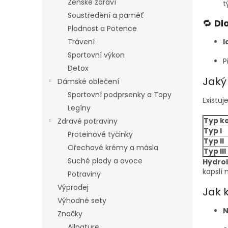
Ženské zdraví
t
Soustředění a paměť
🔁
Dl
Plodnost a Potence
Trávení
I
Sportovní výkon
P
Detox
Jaký
Dámské oblečení
Sportovní podprsenky a Topy
Existuj
Legíny
Typ k
Zdravé potraviny
Typ I
Proteinové tyčinky
Typ II
Ořechové krémy a másla
Typ III
Suché plody a ovoce
Hydro
kapslí 
Potraviny
Výprodej
Jak 
Výhodné sety
N
Značky
Allnature