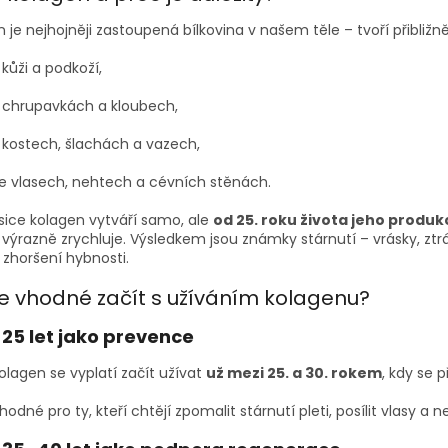
 je nejhojněji zastoupená bílkovina v našem těle – tvoří přibliž
 kůži a podkoží,
 chrupavkách a kloubech,
 kostech, šlachách a vazech,
e vlasech, nehtech a cévních stěnách.
 sice kolagen vytváří samo, ale
od 25. roku života jeho produk
výrazně zrychluje. Výsledkem jsou známky stárnutí – vrásky, ztrát
 zhoršení hybnosti.
je vhodné začít s užíváním kolagenu?
25 let jako prevence
olagen se vyplatí začít užívat
už mezi 25. a 30. rokem
, kdy se 
hodné pro ty, kteří chtějí zpomalit stárnutí pleti, posílit vlasy a n