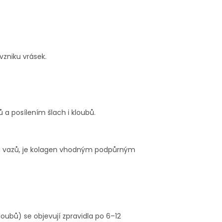
vzniku vrásek.
 a posílením šlach i kloubů.
 či vazů, je kolagen vhodným podpůrným
kloubů) se objevují zpravidla po 6–12