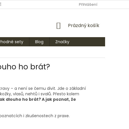
ŠTE NÁM
PRODÁVANÉ ZNAČKY
Přihlášení
NÁKUPNÍ
Prázdný košík
KOŠÍK
ýhodné sety
Blog
Značky
louho ho brát?
ravy – a není se čemu divit. Jde o základní
ožky, vlasů, nehtů i svalů. Přesto kolem
ak dlouho ho brát? A jak poznat, že
poznatcích i zkušenostech z praxe.