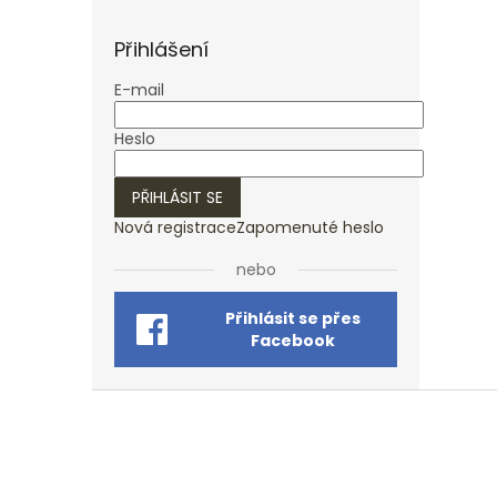
Přihlášení
E-mail
Heslo
PŘIHLÁSIT SE
Nová registrace
Zapomenuté heslo
nebo
Přihlásit se přes
Facebook
Z
á
p
a