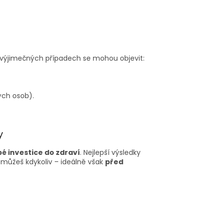
Ve výjimečných případech se mohou objevit:
ých osob).
y
é investice do zdraví
. Nejlepší výsledky
 můžeš kdykoliv – ideálně však
před