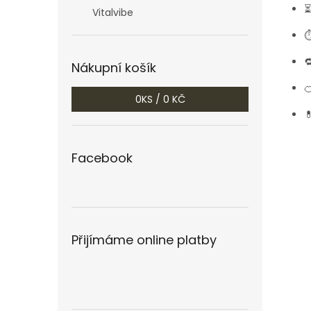
⏳
Vitalvibe
⏱

Nákupní košík

0
KS /
0 KČ

Facebook
Přijímáme online platby