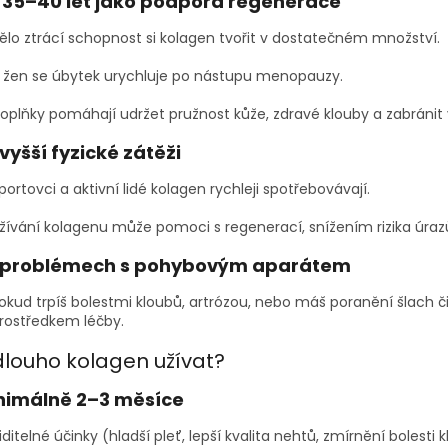
 35–40 let jako podpora regenerace
ělo ztrácí schopnost si kolagen tvořit v dostatečném množství.
 žen se úbytek urychluje po nástupu menopauzy.
oplňky pomáhají udržet pružnost kůže, zdravé klouby a zabránit 
 vyšší fyzické zátěži
portovci a aktivní lidé kolagen rychleji spotřebovávají.
žívání kolagenu může pomoci s regenerací, snížením rizika úrazů
i problémech s pohybovým aparátem
okud trpíš bolestmi kloubů, artrózou, nebo máš poranění šlach
rostředkem léčby.
dlouho kolagen užívat?
nimálně 2–3 měsíce
iditelné účinky (hladší pleť, lepší kvalita nehtů, zmírnění bolesti 