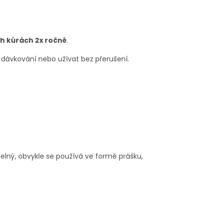
h kúrách 2x ročně
.
 dávkování nebo užívat bez přerušení.
telný, obvykle se používá ve formě prášku,