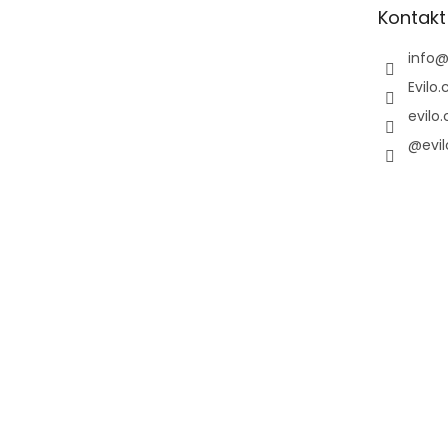
t
Kontakt
í
info
Evilo.
evilo.
@evil