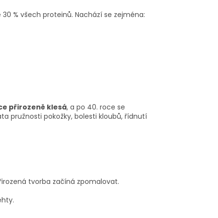
ně 30 % všech proteinů. Nachází se zejména:
ce přirozeně klesá
, a po 40. roce se
a pružnosti pokožky, bolesti kloubů, řídnutí
přirozená tvorba začíná zpomalovat.
ehty.