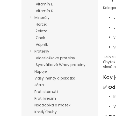
n
Vitamín E
e
Kolagen
Vitamín K
l
Minerály
v
Hořčík
v
Železo
v
Zinek
Vápník
v
Proteiny
Tělo si
Vícesložkové proteiny
úbytek 
Syrovátkové Whey proteiny
vlasů a
Nápoje
Kdy 
Vlasy, nehty a pokožka
Játra
✅
Od 
Proti stárnutí
K
Proti křečím
Nootropika a mozek
V
Kosti/Klouby