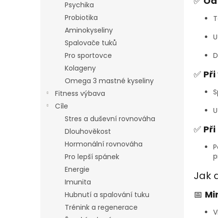
✅
Od
Psychika
Probiotika
T
Aminokyseliny
U
Spalovače tuků
Pro sportovce
D
Kolageny
✅
Při
Omega 3 mastné kyseliny
S
Fitness výbava
Cíle
U
Stres a duševní rovnováha
✅
Př
Dlouhověkost
Hormonální rovnováha
P
p
Pro lepší spánek
Energie
Jak 
Imunita
📅
Mi
Hubnutí a spalování tuku
Trénink a regenerace
V