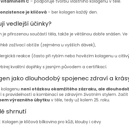
 vitamínem C
– podporuje tvorbu vlastního kolagenu v těle.
onzistence je klíčová
– ber kolagen každý den.
ují vedlejší účinky?
 je přirozenou součástí těla, takže je většinou dobře snášen. 
ehké zažívací obtíže (zejména u vyšších dávek),
lergická reakce (často při rybím nebo hovězím kolagenu u citliv
bírej kvalitní doplňky s jasným původem a certifikací.
gen jako dlouhodobý spojenec zdraví a krás
í kolagenu
není otázkou okamžitého zázraku, ale dlouhodob
í s pravidelností a kombinací se zdravým životním stylem. Začít
pem výrazného úbytku
v těle, tedy už kolem 25. roku.
lé shrnutí
 Kolagen je klíčová bílkovina pro kůži, klouby i cévy