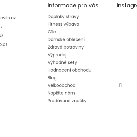
Informace pro vás
Instag
Doplňky stravy
@
evilo.cz
Fitness výbava
cz
Cíle
cz
Dámské oblečení
o.cz
Zdravé potraviny
Výprodej
Výhodné sety
Hodnocení obchodu
Blog
Velkoobchod
Napište nám
Prodávané značky