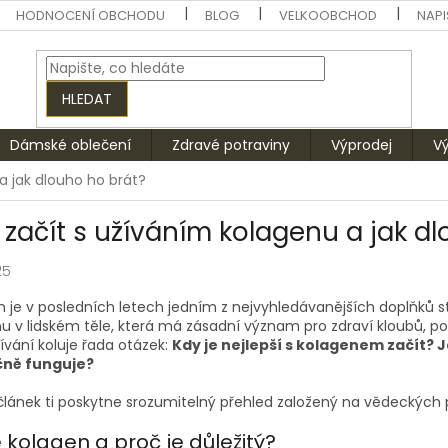
HODNOCENÍ OBCHODU
BLOG
VELKOOBCHOD
NAPI
HLEDAT
Dámské oblečení
Zdravé potraviny
Výprodej
V
a jak dlouho ho brát?
 začít s užíváním kolagenu a jak d
25
 je v posledních letech jedním z nejvyhledávanějších doplňků st
nu v lidském těle, která má zásadní význam pro zdraví kloubů, pok
ívání koluje řada otázek:
Kdy je nejlepší s kolagenem začít? J
čně funguje?
článek ti poskytne srozumitelný přehled založený na vědeckých 
 kolagen a proč je důležitý?