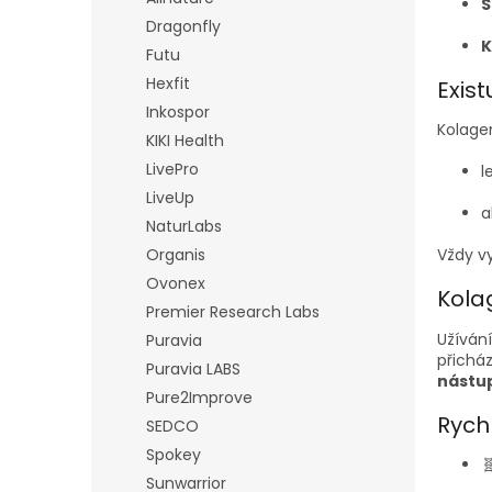
S
Dragonfly
K
Futu
Hexfit
Exist
Inkospor
Kolagen
KIKI Health
LivePro
l
LiveUp
a
NaturLabs
Organis
Vždy vy
Ovonex
Kola
Premier Research Labs
Užíván
Puravia
přicház
Puravia LABS
nástu
Pure2Improve
Rych
SEDCO
Spokey

Sunwarrior