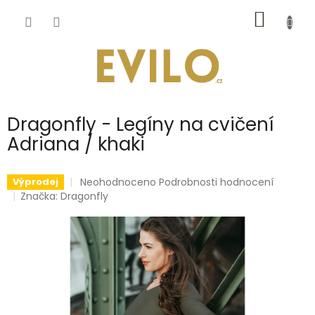
Přejít
NÁKUP
na
obsah
KOŠÍK
Dragonfly - Legíny na cvičení
Adriana / khaki
Průměrné
Neohodnoceno
Podrobnosti hodnocení
Výprodej
hodnocení
Značka:
Dragonfly
produktu
je
0,0
z
5
hvězdiček.