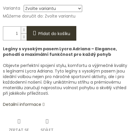
Varianta
Můžeme doručit do:
Zvolte variantu
Přidat do košíku
Legíny s vysokým pasem Lycra Adriana – Elegance,
pohodlí a maximální funkčnost pro každý pohyb
Objevte perfektní spojení stylu, komfortu a výjimečné kvality
s legínami Lycra Adriana. Tyto legíny s vysokým pasem jsou
ideální volbou nejen pro náročné sportovní aktivity, ale i pro
každodenní nošení. Díky unikátnímu střihu a prémiovému
materiálu zaručují naprostou volnost pohybu a skvělý vzhled
při jakékoliv příležitosti.
Detailní informace
ZEPTAT SE
SDÍLET