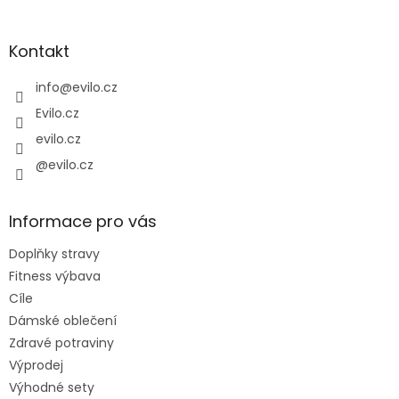
á
p
a
Kontakt
t
í
info
@
evilo.cz
Evilo.cz
evilo.cz
@evilo.cz
Informace pro vás
Doplňky stravy
Fitness výbava
Cíle
Dámské oblečení
Zdravé potraviny
Výprodej
Výhodné sety