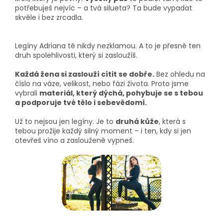
potřebuješ nejvíc – a tvá silueta? Ta bude vypadat
skvěle i bez zrcadla.
Legíny Adriana tě nikdy nezklamou. A to je přesně ten
druh spolehlivosti, který si zasloužíš.
Každá žena si zaslouží cítit se dobře.
Bez ohledu na
číslo na váze, velikost, nebo fázi života. Proto jsme
vybrali
materiál, který dýchá, pohybuje se s tebou
a podporuje tvé tělo i sebevědomí.
Už to nejsou jen legíny. Je to
druhá kůže
, která s
tebou prožije každý silný moment – i ten, kdy si jen
otevřeš víno a zaslouženě vypneš.