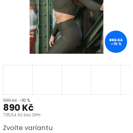
990 Kč
–10 %
990 Kč
–10 %
890 Kč
735,54 Kč bez DPH
Měrná
Zvolte variantu
cena: