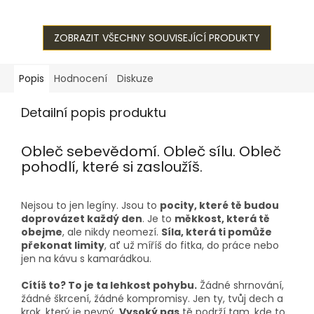
preciznímu zpracování a
design, pohodlí a
vysoce kvalitním...
funkčnost. Tyto legíny
ZOBRAZIT VŠECHNY SOUVISEJÍCÍ PRODUKTY
jsou...
Popis
Hodnocení
Diskuze
Detailní popis produktu
Obleč sebevědomí. Obleč sílu. Obleč
pohodlí, které si zasloužíš.
Nejsou to jen legíny. Jsou to
pocity, které tě budou
doprovázet každý den
. Je to
měkkost, která tě
obejme
, ale nikdy neomezí.
Síla, která ti pomůže
překonat limity
, ať už míříš do fitka, do práce nebo
jen na kávu s kamarádkou.
Cítíš to? To je ta lehkost pohybu.
Žádné shrnování,
žádné škrcení, žádné kompromisy. Jen ty, tvůj dech a
krok, který je pevný.
Vysoký pas
tě podrží tam, kde to