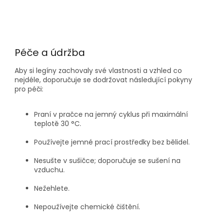
Péče a údržba
Aby si legíny zachovaly své vlastnosti a vzhled co
nejdéle, doporučuje se dodržovat následující pokyny
pro péči:
Praní v pračce na jemný cyklus při maximální
teplotě 30 °C
.​
Používejte jemné prací prostředky bez bělidel
.​
Nesušte v sušičce; doporučuje se sušení na
vzduchu
.​
Nežehlete
.​
Nepoužívejte chemické čištění
.​