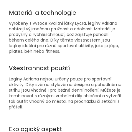
Materiál a technologie
Vyrobeny z vysoce kvalitní látky Lycra, legíny Adriana
nabízejí výjimečnou pružnost a odolnost
.
Materiál je
prodyšný a rychleschnoucí, což zajišťuje pohodlí
během celého dne
.
Díky těmto vlastnostem jsou
legíny ideální pro různé sportovní aktivity, jako je jóga,
pilates, běh nebo fitness
.​
Všestrannost použití
Legíny Adriana nejsou určeny pouze pro sportovní
aktivity
.
Díky svému stylovému designu a pohodlnému
střihu jsou vhodné i pro běžné denní nošení
.
Můžete je
kombinovat s různými vrchními díly oblečení a vytvořit
tak outfit vhodný do města, na procházku či setkání s
přáteli
.​
Ekologický aspekt