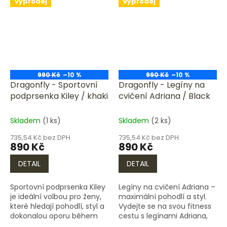
Výprodej
Výprodej
990 Kč
–10 %
990 Kč
–10 %
Dragonfly - Sportovní
Dragonfly - Legíny na
podprsenka Kiley / khaki
cvičení Adriana / Black
Skladem
(1 ks)
Skladem
(2 ks)
735,54 Kč bez DPH
735,54 Kč bez DPH
890 Kč
890 Kč
DETAIL
DETAIL
Sportovní podprsenka Kiley
Legíny na cvičení Adriana –
je ideální volbou pro ženy,
maximální pohodlí a styl.
které hledají pohodlí, styl a
Vydejte se na svou fitness
dokonalou oporu během
cestu s legínami Adriana,
cvičení. Díky svému
které spojují moderní