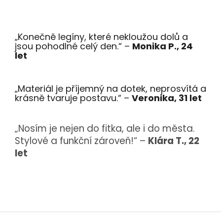
„Konečně legíny, které nekloužou dolů a
jsou pohodlné celý den.“ –
Monika P., 24
let
„Materiál je příjemný na dotek, neprosvítá a
krásně tvaruje postavu.“ –
Veronika, 31 let
„Nosím je nejen do fitka, ale i do města.
Stylové a funkční zároveň!“ –
Klára T., 22
let
Z