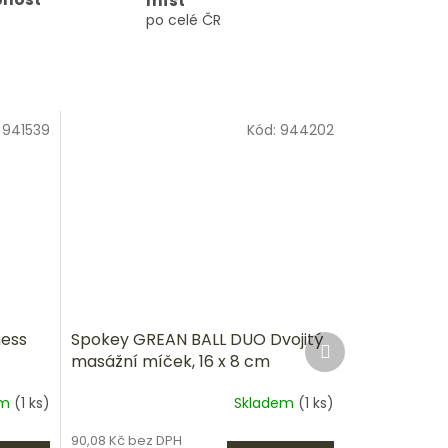
míst
po celé ČR
:
941539
Kód:
944202
ness
Spokey GREAN BALL DUO Dvojitý
Další
produkt
masážní míček, 16 x 8 cm
em
(1 ks)
Skladem
(1 ks)
Průměrné
hodnocení
90,08 Kč bez DPH
produktu