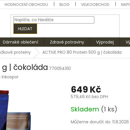
HODNOCENÍ OBCHODU
BLOG
VELKOOBCHOD
NAPI
HLEDAT
Dámské oblečení
Zdravé potraviny
Výprodej
V
ožkové proteiny
ACTIVE PRO 80 Protein 500 g | čokoláda
 g | čokoláda
770054310
:
Inkospor
649 Kč
579,46 Kč bez DPH
Měrná
Skladem
(1 ks)
cena:
Můžeme doručit do:
11.8.2026