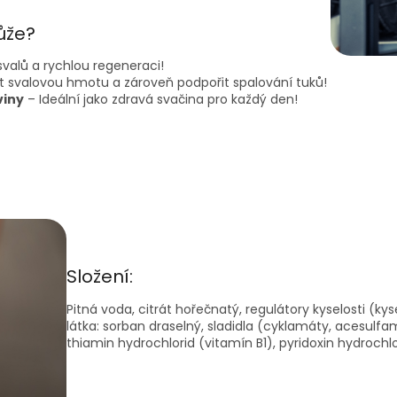
ůže?
svalů a rychlou regeneraci!
 svalovou hmotu a zároveň podpořit spalování tuků!
viny
– Ideální jako zdravá svačina pro každý den!
Složení:
Pitná voda, citrát hořečnatý, regulátory kyselosti (ky
látka: sorban draselný, sladidla (cyklamáty, acesulfam
thiamin hydrochlorid (vitamín B1), pyridoxin hydrochl