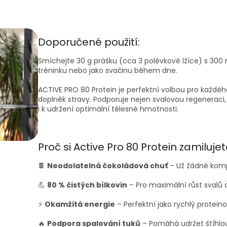
Doporučené použití:
Smíchejte 30 g prášku (cca 3 polévkové lžíce) s 300 
tréninku nebo jako svačinu během dne.
ACTIVE PRO 80 Protein je perfektní volbou pro každéh
doplněk stravy. Podporuje nejen svalovou regeneraci,
i k udržení optimální tělesné hmotnosti.
Proč si Active Pro 80 Protein zamiluje
🍫
Neodolatelná čokoládová chuť
– Už žádné komp
💪
80 % čistých bílkovin
– Pro maximální růst svalů a
⚡
Okamžitá energie
– Perfektní jako rychlý protei
🔥
Podpora spalování tuků
– Pomáhá udržet štíhlo