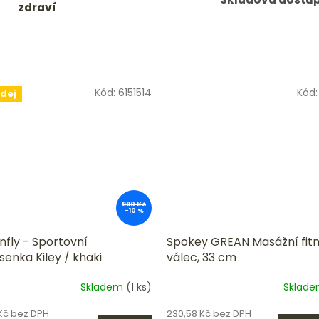
zdraví
Kód:
6151514
Kód
dej
990 Kč
–10 %
fly - Sportovní
Spokey GREAN Masážní fit
enka Kiley / khaki
válec, 33 cm
Skladem
(1 ks)
Sklad
Kč bez DPH
230,58 Kč bez DPH