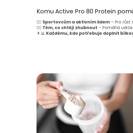
Komu Active Pro 80 Protein pom
🏋️‍♂️
Sportovcům a aktivním lidem
– Pro růst 
🚴‍♀️
Těm, co chtějí zhubnout
– Pomáhá udržet
👨‍💻
Každému, kdo potřebuje doplnit bílko