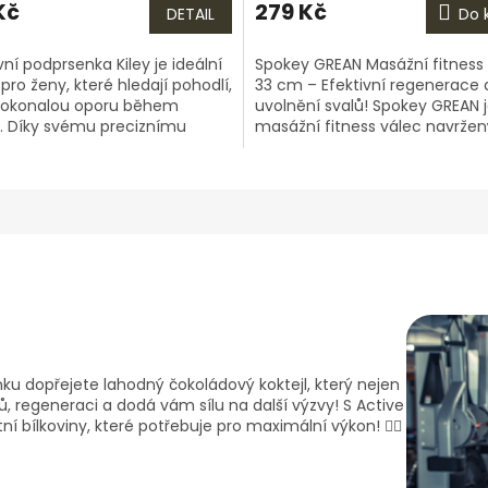
Kč
279 Kč
DETAIL
Do 
ní podprsenka Kiley je ideální
Spokey GREAN Masážní fitness 
pro ženy, které hledají pohodlí,
33 cm – Efektivní regenerace 
 dokonalou oporu během
uvolnění svalů! Spokey GREAN 
í. Díky svému preciznímu
masážní fitness válec navržen
ání a vysoce kvalitním...
všechny, kteří chtějí zlepšit
regeneraci,...
inku dopřejete lahodný čokoládový koktejl, který nejen
ů, regeneraci a dodá vám sílu na další výzvy! S Active
 bílkoviny, které potřebuje pro maximální výkon! 🏋️‍♂️