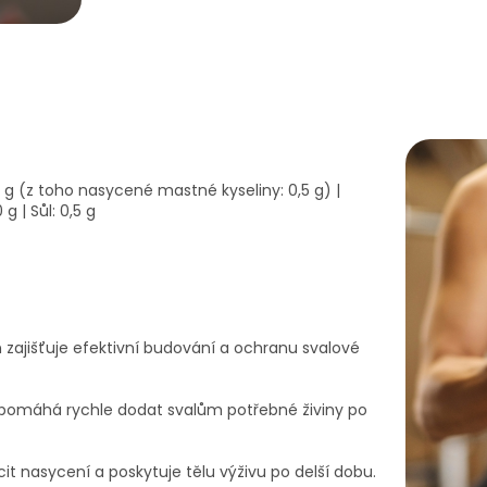
 1 g (z toho nasycené mastné kyseliny: 0,5 g) |
 g | Sůl: 0,5 g
n zajišťuje efektivní budování a ochranu svalové
 pomáhá rychle dodat svalům potřebné živiny po
it nasycení a poskytuje tělu výživu po delší dobu.