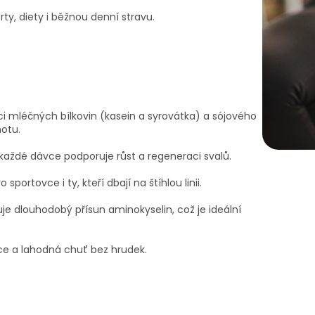
ty, diety i běžnou denní stravu.
 mléčných bílkovin (kasein a syrovátka) a sójového
otu.
 každé dávce podporuje růst a regeneraci svalů.
 sportovce i ty, kteří dbají na štíhlou linii.
uje dlouhodobý přísun aminokyselin, což je ideální
ce a lahodná chuť bez hrudek.