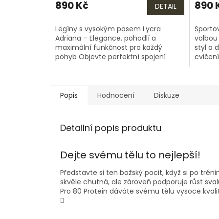
890 Kč
890 
DETAIL
Legíny s vysokým pasem Lycra
Sportov
Adriana – Elegance, pohodlí a
volbou 
maximální funkčnost pro každý
styl a
pohyb Objevte perfektní spojení
cvičen
stylu, komfortu a výjimečné kvality s
zpracov
legínami Lycra...
Popis
Hodnocení
Diskuze
Detailní popis produktu
Dejte svému tělu to nejlepší!
Představte si ten božský pocit, když si po trén
skvěle chutná, ale zároveň podporuje růst sval
Pro 80 Protein dáváte svému tělu vysoce kvalitní
🔥