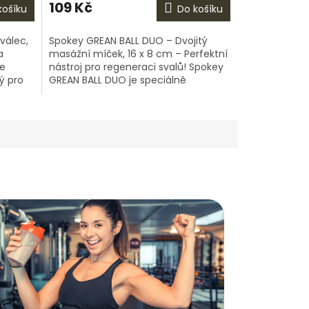
109 Kč
košíku
Do košíku
je
5,0
z
válec,
Spokey GREAN BALL DUO – Dvojitý
5
a
masážní míček, 16 x 8 cm – Perfektní
hvězdiček.
je
nástroj pro regeneraci svalů! Spokey
ý pro
GREAN BALL DUO je speciálně
navržený dvojitý masážní míček,
který...