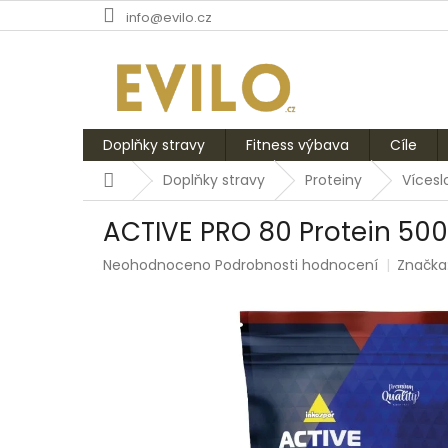
Přejít
info@evilo.cz
na
obsah
Doplňky stravy
Fitness výbava
Cíle
Domů
Doplňky stravy
Proteiny
Vícesl
ACTIVE PRO 80 Protein 500
Průměrné
Neohodnoceno
Podrobnosti hodnocení
Značka
hodnocení
produktu
je
0,0
z
5
hvězdiček.