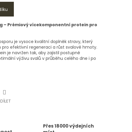
šíku
 g – Prémiový vícekomponentní protein pro
sporu je vysoce kvalitní doplněk stravy, který
 pro efektivní regeneraci a růst svalové hmoty.
n je navržen tak, aby zajistil postupné
timální výživu svalů v průběhu celého dne i po
SDÍLET
Přes 18000 výdejních
pnost