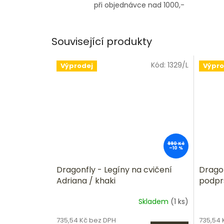
při objednávce nad 1000,-
Související produkty
Kód:
1329/L
Výprodej
Výpro
990 Kč
–10 %
Dragonfly - Legíny na cvičení
Dragon
Adriana / khaki
podprs
Skladem
(1 ks)
735,54 Kč bez DPH
735,54 