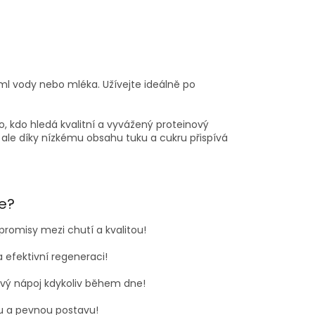
ml vody nebo mléka. Užívejte ideálně po
o, kdo hledá kvalitní a vyvážený proteinový
 ale díky nízkému obsahu tuku a cukru přispívá
te?
romisy mezi chutí a kvalitou!
 efektivní regeneraci!
nový nápoj kdykoliv během dne!
u a pevnou postavu!