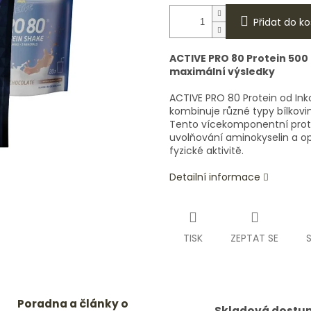
Přidat do ko
ACTIVE PRO 80 Protein 500
maximální výsledky
ACTIVE PRO 80 Protein od Inko
kombinuje různé typy bílkovin
Tento vícekomponentní protei
uvolňování aminokyselin a op
fyzické aktivitě.
Detailní informace
TISK
ZEPTAT SE
Poradna a články o
Skladová dostu