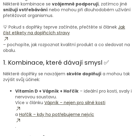
Některé kombinace se
vzájemně podporují
, zatímco jiné
snižují vstřebávání
nebo mohou při dlouhodobém užívání
přetěžovat organismus.
💡 Pokud s doplňky teprve začínáte, přečtěte si článek
Jak
číst etikety na doplňcích stravy
– pochopíte, jak rozpoznat kvalitní produkt a co sledovat na
obalu.
1. Kombinace, které dávají smysl ✅
Některé doplňky se navzájem
skvěle doplňují
a mohou tak
zvýšit svůj účinek:
Vitamín D + Vápník + Hořčík
– ideální pro kosti, svaly i
nervovou soustavu.
Více v článku
Vápník – nejen pro silné kosti
a
Hořčík – kdy ho potřebujeme nejvíc
.