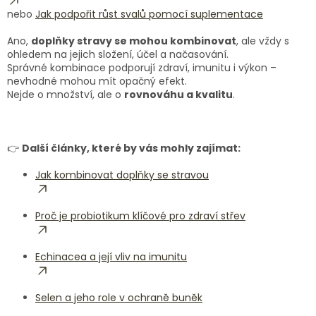
nebo
Jak podpořit růst svalů pomocí suplementace
Ano,
doplňky stravy se mohou kombinovat
, ale vždy s
ohledem na jejich složení, účel a načasování.
Správné kombinace podporují zdraví, imunitu i výkon –
nevhodné mohou mít opačný efekt.
Nejde o množství, ale o
rovnováhu a kvalitu
.
👉
Další články, které by vás mohly zajímat:
Jak kombinovat doplňky se stravou
Proč je probiotikum klíčové pro zdraví střev
Echinacea a její vliv na imunitu
Selen a jeho role v ochraně buněk