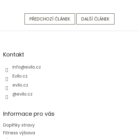
PŘEDCHOZÍ ČLÁNEK
DALŠÍ ČLÁNEK
Z
á
p
a
Kontakt
t
í
info
@
evilo.cz
Evilo.cz
evilo.cz
@evilo.cz
Informace pro vás
Doplňky stravy
Fitness výbava