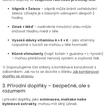
Vápník + Železo
– vápník může bránit vstřebávání
železa. Užívejte je s časovým odstupem alespoň 2
hodiny.
Zinek + Měď
– nadměrné množství zinku může
snižovat hladinu mědi v těle.
Vysoké dávky vitamínu A + E + K
– jako vitamíny
rozpustné v tucích se mohou v těle hromadit.
Různé stimulanty
(např. kofein + guarana + L-tyrosin)
– mohou přetěžovat nervový systém a zvyšovat tlak.
💡 Doporučujeme číst etikety a kombinace konzultovat s
odborníkem. Jak na to se dozvíte v článku
Jak kombinovat
doplňky se stravou
3. Přírodní doplňky – bezpečné, ale s
rozumem
I přírodní doplňky, jako
echinacea, maitake nebo
bylinkové extrakty
, mohou mít silný účinek.