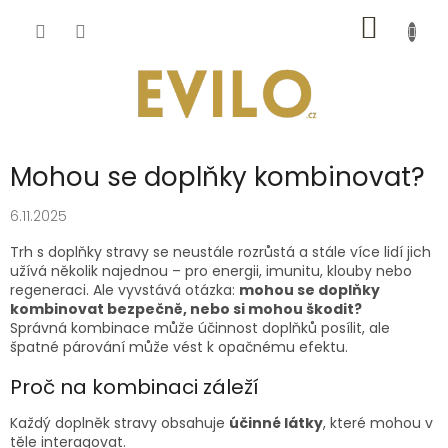
Přejít
NÁKUP
na
obsah
KOŠÍK
Mohou se doplňky kombinovat?
6.11.2025
Trh s doplňky stravy se neustále rozrůstá a stále více lidí jich
užívá několik najednou – pro energii, imunitu, klouby nebo
regeneraci. Ale vyvstává otázka:
mohou se doplňky
kombinovat bezpečně, nebo si mohou škodit?
Správná kombinace může účinnost doplňků posílit, ale
špatné párování může vést k opačnému efektu.
Proč na kombinaci záleží
Každý doplněk stravy obsahuje
účinné látky
, které mohou v
těle interagovat.