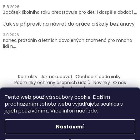
5.8.2026
Začátek školního roku představuje pro děti i dospělé období ...
Jak se připravit na návrat do práce a školy bez únavy
3.8.2026
Konec prázdnin a letních dovolených znamená pro mnoho
lidí n...
Kontakty
Jak nakupovat
Obchodní podmínky
Podmínky ochrany osobních údajů
Novinky
O nás
Velkoobchod
Tento web používá soubory cookie. Dalším
ZAREGISTRUJ SE A ZÍSKEJ SLEVU 100,- NA PRVNÍ NÁKUP
procházením tohoto webu vyjadřujete souhlas s
jejich používáním.. Více informací
zde
.
Nastavení
Vytvořil Shoptet