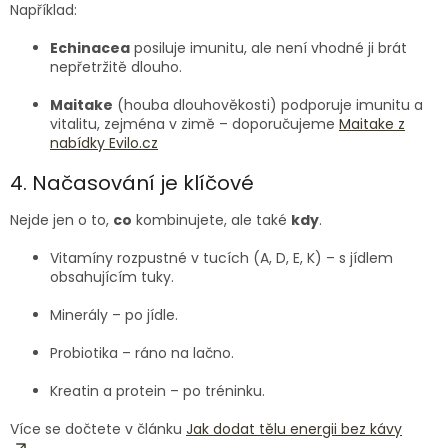
Například:
Echinacea
posiluje imunitu, ale není vhodné ji brát
nepřetržitě dlouho.
Maitake
(houba dlouhověkosti) podporuje imunitu a
vitalitu, zejména v zimě – doporučujeme
Maitake z
nabídky Evilo.cz
4. Načasování je klíčové
Nejde jen o to,
co
kombinujete, ale také
kdy
.
Vitamíny rozpustné v tucích (A, D, E, K) – s jídlem
obsahujícím tuky.
Minerály – po jídle.
Probiotika – ráno na lačno.
Kreatin a protein – po tréninku.
Více se dočtete v článku
Jak dodat tělu energii bez kávy