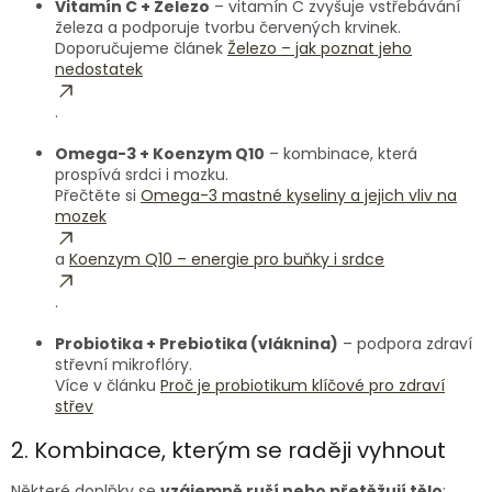
Vitamín C + Železo
– vitamín C zvyšuje vstřebávání
železa a podporuje tvorbu červených krvinek.
Doporučujeme článek
Železo – jak poznat jeho
nedostatek
.
Omega-3 + Koenzym Q10
– kombinace, která
prospívá srdci i mozku.
Přečtěte si
Omega-3 mastné kyseliny a jejich vliv na
mozek
a
Koenzym Q10 – energie pro buňky i srdce
.
Probiotika + Prebiotika (vláknina)
– podpora zdraví
střevní mikroflóry.
Více v článku
Proč je probiotikum klíčové pro zdraví
střev
2. Kombinace, kterým se raději vyhnout
Některé doplňky se
vzájemně ruší nebo přetěžují tělo
: